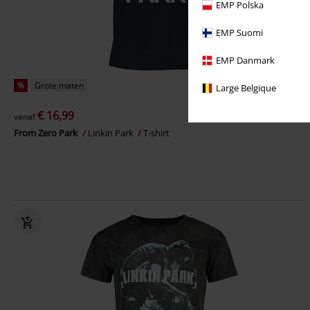
EMP Polska
EMP Suomi
EMP Danmark
%
Grote maten
Large Belgique
€ 16,99
vanaf
From Zero Park
Linkin Park
T-shirt