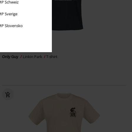
P Schweiz
P Sverige
P Slovensko
%
Exclusief
€ 22,94
vanaf
Only Guy
Linkin Park
T-shirt