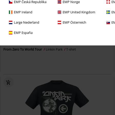
EMP Česká Republika
EMP Norge
EM
EMP Ireland
EMP United Kingdom
EM
Large Nederland
EMP Österreich
EM
Grote maten
EMP España
Adviesprijs
vanaf
€ 24,99
€ 19,99
vanaf
From Zero To World Tour
Linkin Park
T-shirt