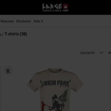
Large
–
Muziek-,
entertainment-,
Mannen
Kinderen
Sale %
en
gaming-
T-shirts (38)
ps
merch
+
alternatieve
kleding
Geslacht
M