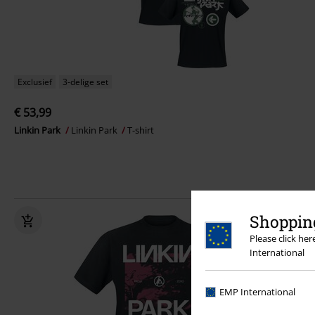
Exclusief
3-delige set
€ 53,99
Linkin Park
Linkin Park
T-shirt
Shopping
Please click he
International
EMP International