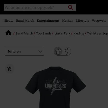
Overslaan
Packstation
Zoek
naar
zoeken
in
hoofdinhoud
catalogus
Nieuw
Band Merch
Entertainment
Merken
Lifestyle
Vrouwen
Band Merch
Top Bands
Linkin Park
Kleding
T-shirts en to