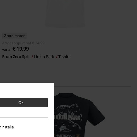
Grote maten
Adviesprijs
vanaf
€ 24,99
€ 19,99
vanaf
From Zero Spill
Linkin Park
T-shirt
Ok
P Italia