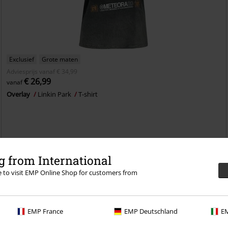
Exclusief
Grote maten
Adviesprijs
vanaf
€ 34,99
€ 26,99
vanaf
Overlay
Linkin Park
T-shirt
 from International
re to visit EMP Online Shop for customers from
EMP France
EMP Deutschland
EM