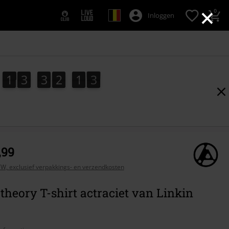
×
0
Inloggen
1
3
3
2
1
2
1
3
3
2
1
1
3
1
2
,99
BTW, exclusief verpakkings- en verzendkosten
theory T-shirt actraciet van Linkin