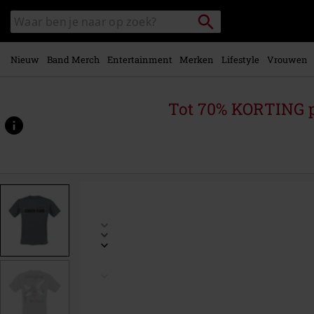
Overslaan
Packstation
Zoek
naar
zoeken
in
hoofdinhoud
catalogus
Nieuw
Band Merch
Entertainment
Merken
Lifestyle
Vrouwen
Tot 70% KORTING 
https://www.large.be/p/hybrid-
theory/578223.html