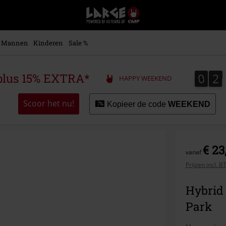
Large
–
Muziek-,
entertainment-,
Mannen
Kinderen
Sale %
en
gaming-
merch
0
2
0
2
plus 15% EXTRA*
HAPPY WEEKEND
+
alternatieve
kleding
Scoor het nu!
Kopieer de code
WEEKEND
€ 23
vanaf
Prijzen incl. 
Hybrid 
Park