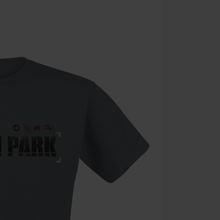
Zodra je de co
winkelmandje.
Kan niet geco
Rammstein, (Ti
cadeaubonnen e