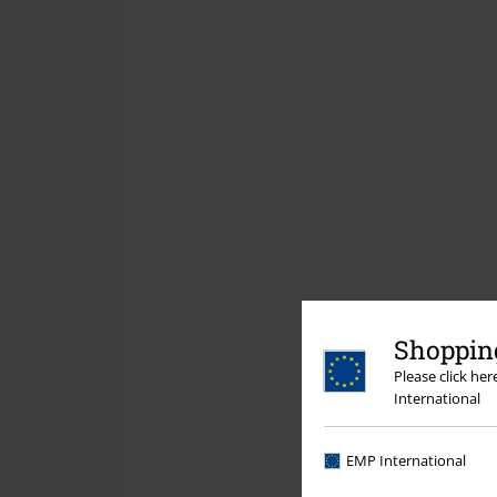
Shopping
Please click he
International
EMP International