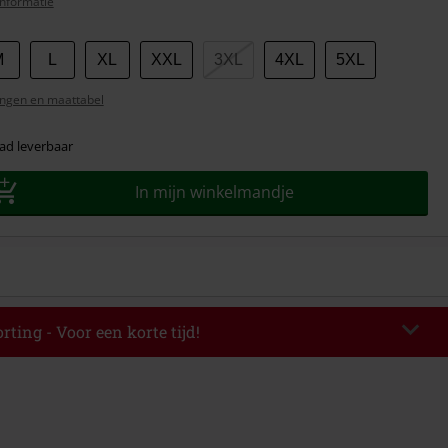
nformatie
M
L
XL
XXL
3XL
4XL
5XL
ngen en maattabel
ad leverbaar
In mijn winkelmandje
rting - Voor een korte tijd!
EKEND
Kopieer de code
-08-2026
elwaarde € 49.99.