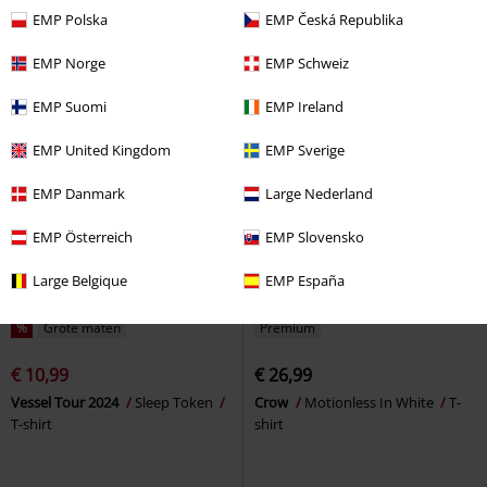
White
T-shirt
Oversize
Sleep Token
T-shirt
EMP Polska
EMP Česká Republika
EMP Norge
EMP Schweiz
EMP Suomi
EMP Ireland
EMP United Kingdom
EMP Sverige
EMP Danmark
Large Nederland
EMP Österreich
EMP Slovensko
Large Belgique
EMP España
%
Grote maten
Premium
€ 10,99
€ 26,99
Vessel Tour 2024
Sleep Token
Crow
Motionless In White
T-
T-shirt
shirt