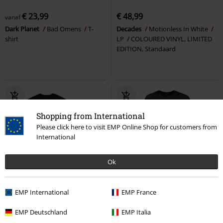
€ 23,99
€ 48,99
vanaf
Dark Planet
Bad Omens
T-
Decades
Motionless In White
shirt
LP
COLOURED VINYL, LIMITED
EDITION, Standaard
Shopping from International
Please click here to visit EMP Online Shop for customers from
International
Ok
Premium
-15%
Exclusief
EMP International
EMP France
Adviesprijs
vanaf
€ 37,99
€ 26,99
€ 32,29
vanaf
EMP Deutschland
EMP Italia
Contemptress
Motionless In
EMP Signature Collection -