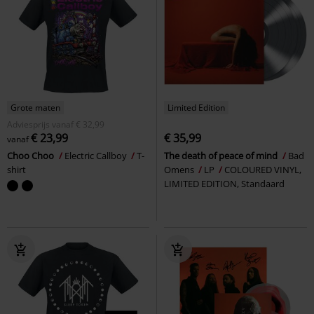
Grote maten
Limited Edition
Adviesprijs
vanaf
€ 32,99
€ 23,99
€ 35,99
vanaf
Choo Choo
Electric Callboy
T-
The death of peace of mind
Bad
shirt
Omens
LP
COLOURED VINYL,
LIMITED EDITION, Standaard