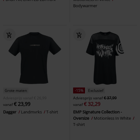
Bodywarmer
Grote maten
-15%
Exclusief
Adviesprijs
vanaf
€ 26,99
Adviesprijs
vanaf
€ 37,99
€ 23,99
€ 32,29
vanaf
vanaf
Dagger
Landmvrks
T-shirt
EMP Signature Collection -
Oversize
Motionless In White
T-shirt