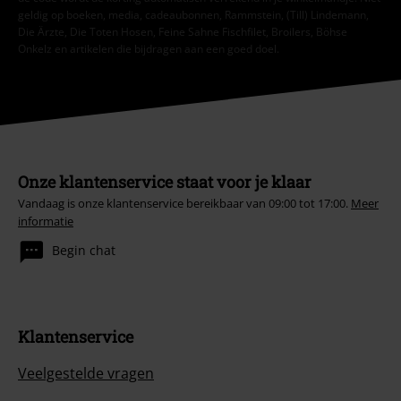
geldig op boeken, media, cadeaubonnen, Rammstein, (Till) Lindemann,
Die Ärzte, Die Toten Hosen, Feine Sahne Fischfilet, Broilers, Böhse
Onkelz en artikelen die bijdragen aan een goed doel.
Onze klantenservice staat voor je klaar
Vandaag is onze klantenservice bereikbaar van 09:00 tot 17:00.
Meer
informatie
Begin chat
Klantenservice
Veelgestelde vragen