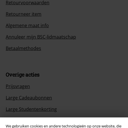
Retourvoorwaarden
Retourneer item
Algemene maat info
Annuleer mijn BSC-lidmaatschap
Betaalmethodes
Overige acties
Prijsvragen
Large Cadeaubonnen
Large Studentenkorting
EMP Backstage Club
We gebruiken cookies en andere technologieën op onze website, die