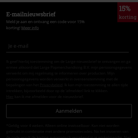
15%
E-mailnieuwsbrief
korting
Meld je aan en ontvang een code voor 15%
korting!
Meer info
Ik geef hierbij toestemming om de Large-nieuwsbrief te ontvangen en ga
ermee akkoord dat Large Popmerchandising B.V. mijn persoonsgegevens
verwerkt om mij regelmatig te informeren over producten. Mijn
persoonsgegevens worden verwerkt in overeenstemming met de
bepalingen van het
Privacybeleid
. Ik kan mijn toestemming te allen tijde
intrekken, bijvoorbeeld door op de ‘afmelden’-link te klikken.
Hier
kan ik me afmelden voor de nieuwsbrief.
Aanmelden
*Geldig voor 4 weken. Alleen online inwisselbaar. Kan niet worden
gebruikt in combinatie met andere promotiecodes. Na het invoeren van
de code wordt de korting automatisch verrekend in je winkelmandje. Niet