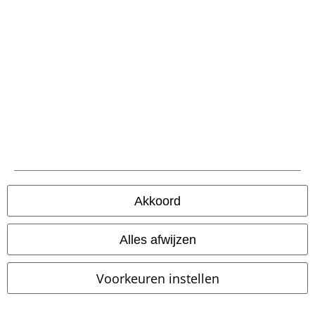
Betaalmethodes
Verzending
Akkoord
PostNL Pickup
Alles afwijzen
large app
Voorkeuren instellen
Download gratis de nieuwe large app en profiteer van alle nieuwe
functies en voordelen!