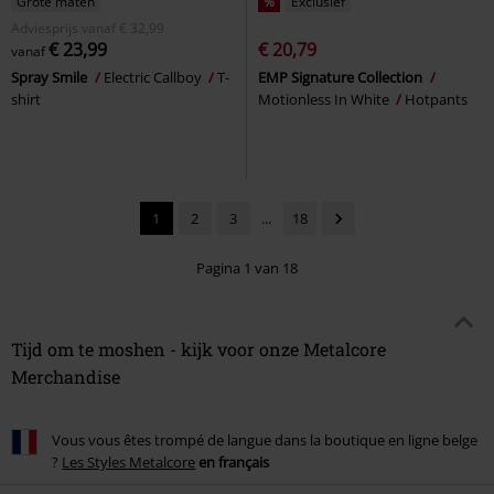
Grote maten
%
Exclusief
Adviesprijs
vanaf
€ 32,99
€ 23,99
€ 20,79
vanaf
Spray Smile
Electric Callboy
T-
EMP Signature Collection
shirt
Motionless In White
Hotpants
1
2
3
...
18
Pagina 1 van 18
Tijd om te moshen - kijk voor onze Metalcore
Merchandise
Vous vous êtes trompé de langue dans la boutique en ligne belge
?
Les Styles Metalcore
en français