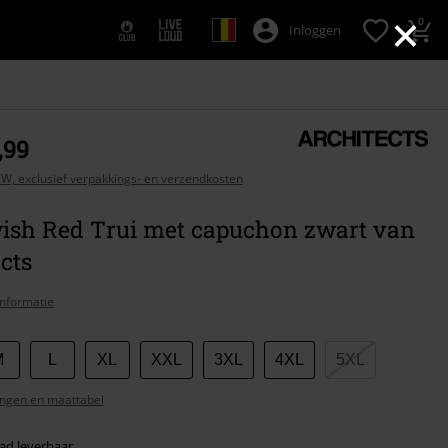
×
0
Inloggen
,99
BTW, exclusief verpakkings- en verzendkosten
ish Red Trui met capuchon zwart van
cts
nformatie
M
L
XL
XXL
3XL
4XL
5XL
ngen en maattabel
ad leverbaar