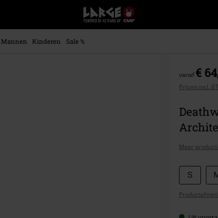
Large
–
Muziek-,
entertainment-,
Mannen
Kinderen
Sale %
en
gaming-
merch
€ 64
vanaf
+
alternatieve
Prijzen incl. 
kleding
Deathw
Archite
Meer producti
Kies
S
je
Productafmeti
maat
Uit voorra