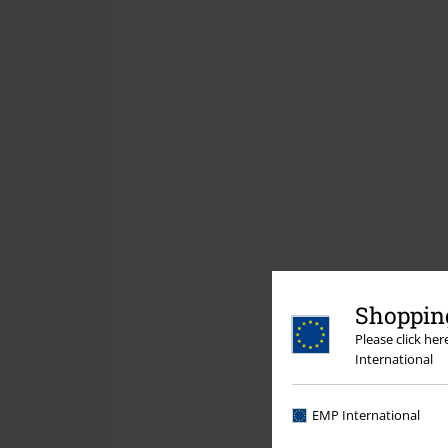
Shopping
Please click he
International
EMP International