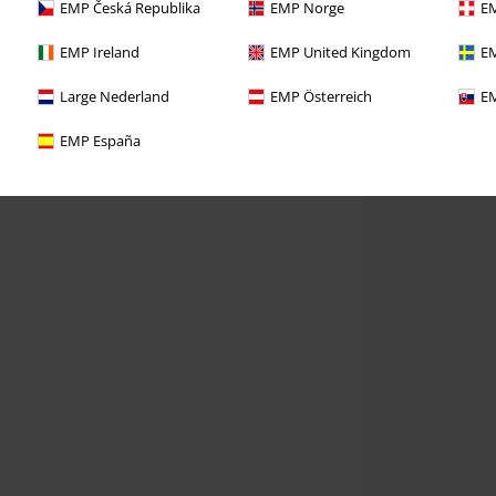
EMP Česká Republika
EMP Norge
EM
EMP Ireland
EMP United Kingdom
EM
Large Nederland
EMP Österreich
EM
EMP España