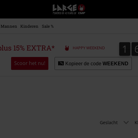
Large
–
Muziek-,
entertainment-,
Mannen
Kinderen
Sale %
en
gaming-
merch
1
1
plus 15% EXTRA*
HAPPY WEEKEND
+
alternatieve
kleding
Scoor het nu!
Kopieer de code
WEEKEND
Geslacht
K