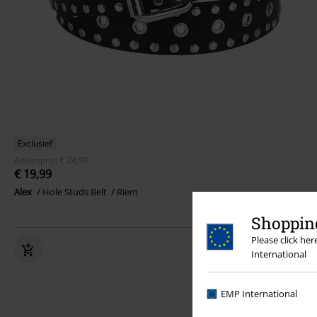
Exclusief
Adviesprijs
€ 24,99
€ 19,99
Alex
Hole Studs Belt
Riem
Shopping
Please click he
International
EMP International