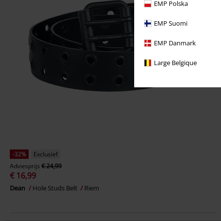
EMP Polska
EMP Suomi
EMP Danmark
Large Belgique
-32%
Exclusief
Adviesprijs
€ 24,99
€ 16,99
Dean
Hole Studs Belt
Riem