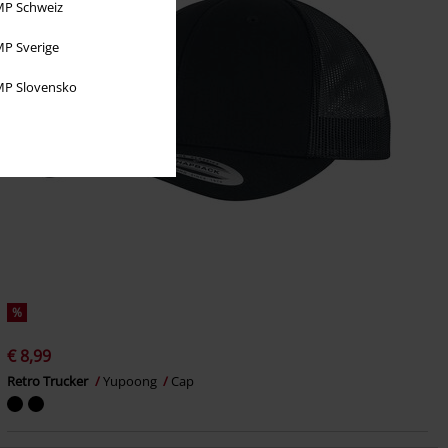
P Schweiz
P Sverige
P Slovensko
%
€ 8,99
Retro Trucker
Yupoong
Cap