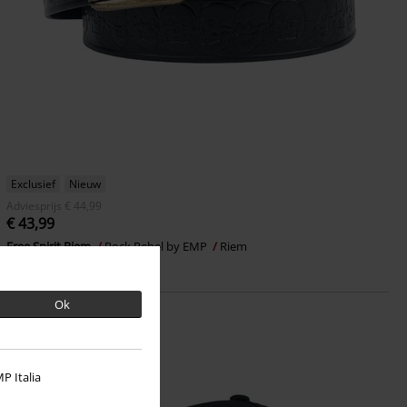
Exclusief
Nieuw
Adviesprijs
€ 44,99
€ 43,99
Free Spirit Riem
Rock Rebel by EMP
Riem
Ok
P Italia