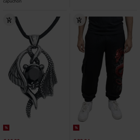
capuchon
%
%