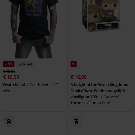
-15%
Exclusief
%
€ 19,99
€ 16,99
€ 16,99
Death Metal
Death Metal
T-
A Knight of the Seven Kingdoms -
shirt
Dunk (Chase Edition mogelijk!)
vinylfiguur 1901
Game of
Thrones
Funko Pop!