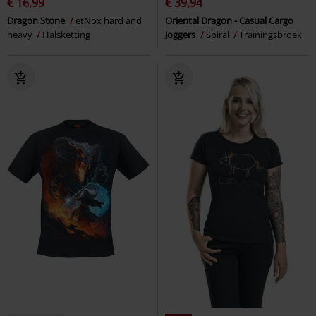
€ 16,99
€ 39,94
Dragon Stone
etNox hard and
Oriental Dragon - Casual Cargo
heavy
Halsketting
Joggers
Spiral
Trainingsbroek