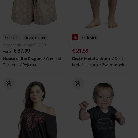
Exclusief
Grote maten
%
Exclusief
Adviesprijs
vanaf
€ 39,99
€ 37,99
€ 21,59
vanaf
House of the Dragon
Game of
Death Metal Unicorn
Death
Thrones
Pyjama
Metal Unicorn
Zwembroek