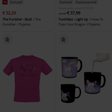
%
Exclusief
Exclusief
Fluorescerend!
Adviesprijs
vanaf
€ 39,99
€ 32,29
€ 37,99
vanaf
The Punisher - Skull
The
Toothless - Light Up
How To
Punisher
Pyjama
Train Your Dragon
Pyjama