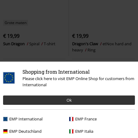
Grote maten
€ 19,99
€ 19,99
Sun Dragon
Spiral
T-shirt
Dragon's Claw
etNox hard and
heavy
Ring
Shopping from International
Please click here to visit EMP Online Shop for customers from
International
Ok
EMP International
EMP France
EMP Deutschland
EMP Italia