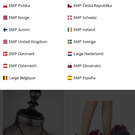
EMP Polska
EMP Česká Republika
EMP Norge
EMP Schweiz
EMP Suomi
EMP Ireland
Bijna uitverkocht
-36%
Exclusief
EMP United Kingdom
EMP Sverige
Adviesprijs
vanaf
€ 24,99
€ 19,99
€ 15,99
vanaf
EMP Danmark
Large Nederland
Lucifly
Nemesis Now
beeld
House of the Dragon
Game of
Thrones
T-shirt
EMP Österreich
EMP Slovensko
Large Belgique
EMP España