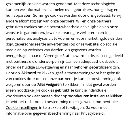
Thrones
Funko Pop!
gezamenlijk ‘cookies’ worden genoemd. Met deze technologieën
kunnen we informatie verzamelen over gebruikers, hun gedrag en
hun apparaten. Sommige cookies worden door ons geplaatst, terwijl
andere afkomstig zijn van onze partners. Wij en onze partners
gebruiken cookies om de betrouwbaarheid en veiligheid van onze
website te garanderen, je winkelervaring te verbeteren en te
personaliseren, analyses uit te voeren en voor marketingdoeleinden
(bijv. gepersonaliseerde advertenties) op onze website, op sociale
media en op websites van derden. Als gegevens worden
overgedragen naar de Verenigde Staten, worden deze alleen gedeeld
met partners die onderworpen zijn aan een adequaatheidsbesluit
onder de huidige EU-wetgeving en naar behoren gecertificeerd zijn.
Door op ‘
Akkoord
’ te klikken, geef je toestemming voor het gebruik
van cookies door ons en onze partners. Je kunt je toestemming ook
weigeren door op ‘
Alles weigeren
’ te klikken - in dat geval worden
alleen noodzakelijke cookies gebruikt. Je kunt je individuele
voorkeuren ook aanpassen door op ‘
Voorkeuren instellen
’ te klikken.
Je hebt het recht om je toestemming op elk gewenst moment hier
Cookie-instellingen
in te trekken of te wijzigen. Ga voor meer
informatie over gegevensbescherming naar
Privacybeleid
.
%
Grote maten