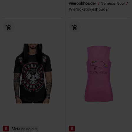
wierookhouder
Nemesis Now
Wierookstokjeshouder
%
Metalen details
%