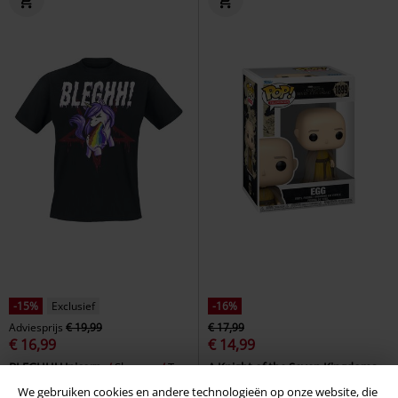
-15%
Exclusief
-16%
Adviesprijs
€ 19,99
€ 17,99
€ 16,99
€ 14,99
BLEGHH! Unicorn
Slogans
T-
A Knight of the Seven Kingdoms -
shirt
Egg vinylfiguur 1899
Game of
We gebruiken cookies en andere technologieën op onze website, die