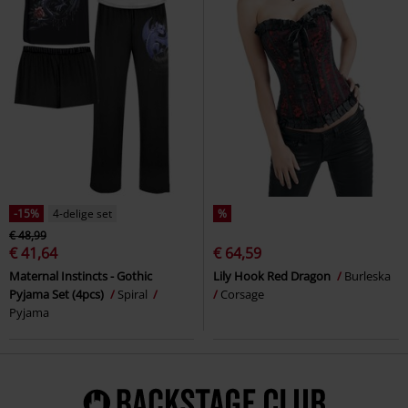
-15%
4-delige set
%
€ 48,99
€ 41,64
€ 64,59
Maternal Instincts - Gothic
Lily Hook Red Dragon
Burleska
Pyjama Set (4pcs)
Spiral
Corsage
Pyjama