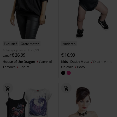
Exclusief
Grote maten
Kinderen
Adviesprijs
vanaf
€ 29,99
€ 26,99
€ 16,99
vanaf
House of the Dragon
Game of
Kids - Death Metal
Death Metal
Thrones
T-shirt
Unicorn
Body