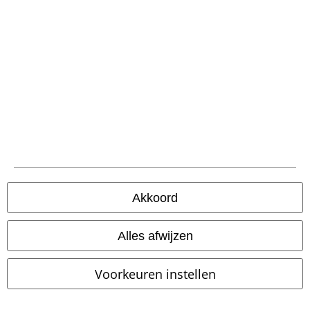
€ 30,99
€ 19,99
vanaf
Flicker of Fate
Nemesis Now
Celtic Unicorn
Spiral
T-shirt
Kaarsstandaard
Akkoord
Alles afwijzen
Voorkeuren instellen