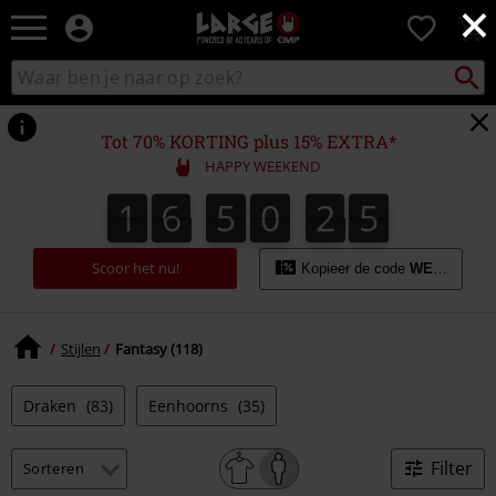
×
Large
0
–
Muziek-,
Packst
Zoek
zoeken
entertainment-,
in
en
catalogus
gaming-
Tot 70% KORTING plus 15% EXTRA*
merch
HAPPY WEEKEND
+
alternatieve
1
6
5
0
2
4
1
6
5
0
2
3
3
2
2
5
4
kleding
Scoor het nu!
Kopieer de code
WEEKEND
Stijlen
Fantasy (118)
Draken
(83)
Eenhoorns
(35)
Filter