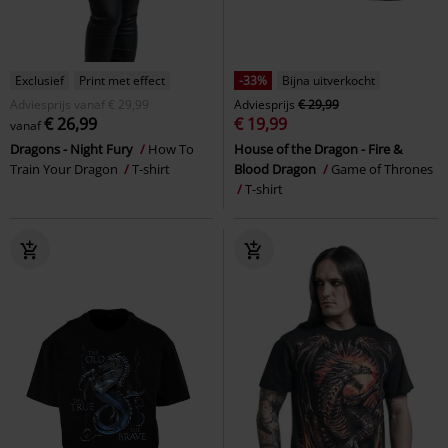
Exclusief
Print met effect
-33%
Bijna uitverkocht
Adviesprijs
vanaf
€ 29,99
Adviesprijs
€ 29,99
€ 26,99
€ 19,99
vanaf
Dragons - Night Fury
How To
House of the Dragon - Fire &
Train Your Dragon
T-shirt
Blood Dragon
Game of Thrones
T-shirt