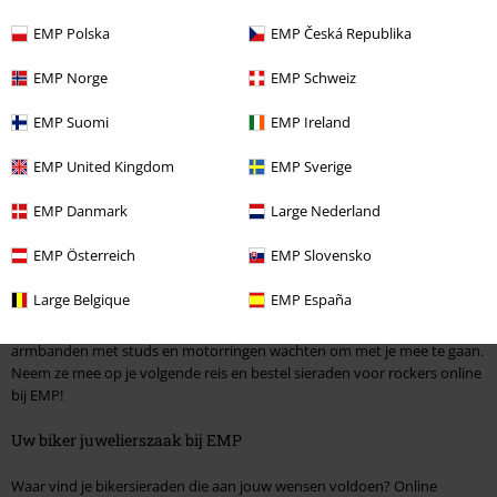
and heavy
Ring
Ring
EMP Polska
EMP Česká Republika
EMP Norge
EMP Schweiz
EMP Suomi
EMP Ireland
Biker sieraden
EMP United Kingdom
EMP Sverige
Bestel biker sieraden online tegen lage prijzen
EMP Danmark
Large Nederland
EMP Österreich
EMP Slovensko
Motorrijden is meer dan een hobby - het is een manier van leven. Als de
motor brult en de hete lucht zich vermengt met de geur van benzine,
Large Belgique
EMP España
voel je je vrij. Druk dat gevoel van vrijheid uit en draag accessoires en
bikersieraden
die recht doen aan jouw stijl. Gekke kettingen,
armbanden met studs en motorringen wachten om met je mee te gaan.
Neem ze mee op je volgende reis en bestel sieraden voor rockers online
bij EMP!
Uw biker juwelierszaak bij EMP
Waar vind je bikersieraden die aan jouw wensen voldoen? Online