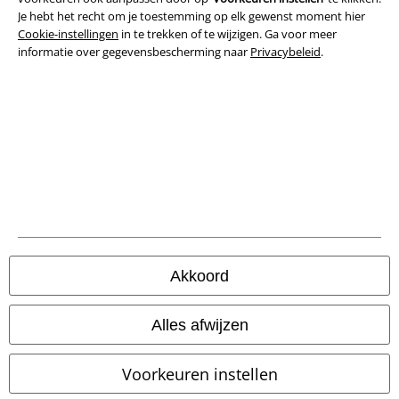
Je hebt het recht om je toestemming op elk gewenst moment hier
Verklaring van conformiteit
Cookie-instellingen
in te trekken of te wijzigen. Ga voor meer
informatie over gegevensbescherming naar
Privacybeleid
.
Informatie over toegankelijkheid
Cookie-instellingen
Annuleer bestelling
Alle prijzen incl.
wettelijke BTW
© 1986-2026 Large Popmerchandising BV
Akkoord
Onze online shops
Alles afwijzen
EMP International
Voorkeuren instellen
EMP France