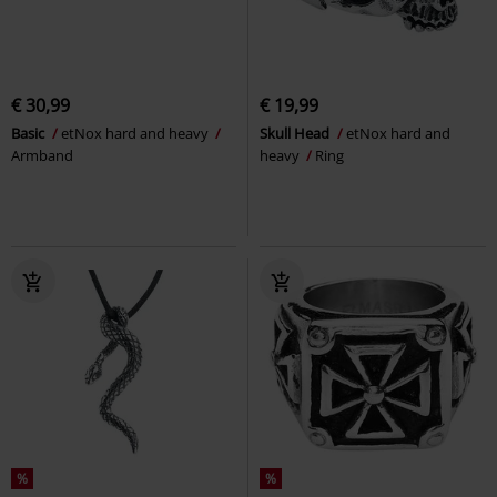
€ 30,99
€ 19,99
Basic
etNox hard and heavy
Skull Head
etNox hard and
Armband
heavy
Ring
%
%