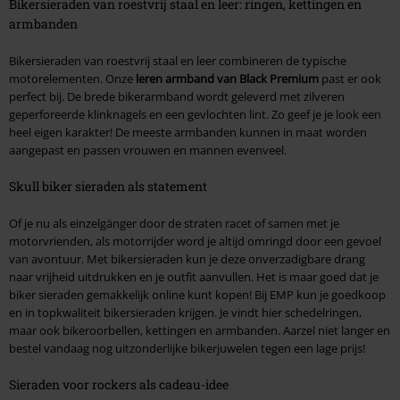
Bikersieraden van roestvrij staal en leer: ringen, kettingen en
armbanden
Bikersieraden van roestvrij staal en leer combineren de typische
motorelementen. Onze
leren armband van Black Premium
past er ook
perfect bij. De brede bikerarmband wordt geleverd met zilveren
geperforeerde klinknagels en een gevlochten lint. Zo geef je je look een
heel eigen karakter! De meeste armbanden kunnen in maat worden
aangepast en passen vrouwen en mannen evenveel.
Skull biker sieraden als statement
Of je nu als einzelgänger door de straten racet of samen met je
motorvrienden, als motorrijder word je altijd omringd door een gevoel
van avontuur. Met bikersieraden kun je deze onverzadigbare drang
naar vrijheid uitdrukken en je outfit aanvullen. Het is maar goed dat je
biker sieraden gemakkelijk online kunt kopen! Bij EMP kun je goedkoop
en in topkwaliteit bikersieraden krijgen. Je vindt hier schedelringen,
maar ook bikeroorbellen, kettingen en armbanden. Aarzel niet langer en
bestel vandaag nog uitzonderlijke bikerjuwelen tegen een lage prijs!
Sieraden voor rockers als cadeau-idee