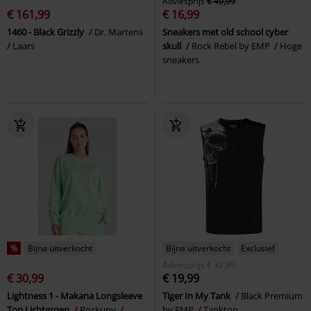
Adviesprijs
€ 49,99
€ 161,99
€ 16,99
1460 - Black Grizzly
Dr. Martens
Sneakers met old school cyber
Laars
skull
Rock Rebel by EMP
Hoge
sneakers
%
Bijna uitverkocht
Bijna uitverkocht
Exclusief
Adviesprijs
€ 32,99
€ 30,99
€ 19,99
Lightness 1 - Makana Longsleeve
Tiger In My Tank
Black Premium
Top Lichtgroen
Rockupy
by EMP
Tanktop