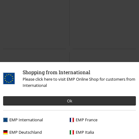
€ 145,99
€ 43,99
Jorge II Black E.H. Suede
Dr.
Cargobroek met meerdere zakken
Martens
Sandaal
Urban Classics
Cargobroek
Shopping from International
Please click here to visit EMP Online Shop for customers from
International
Ok
-20%
Bijna uitverkocht
Bijna uitverkocht
Verwijderbare on
EMP International
EMP France
€ 24,99
€ 19,99
€ 194,99
EMP Deutschland
EMP Italia
Samurai
Psycholab
T-shirt
GMRyan
Mauritius
Lederen