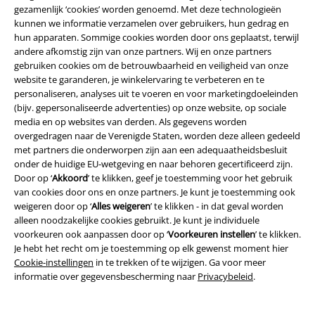
Die Ärzte, Die Toten Hosen, Feine Sahne Fischfilet, Broilers, Böhse
gezamenlijk ‘cookies’ worden genoemd. Met deze technologieën
Onkelz en artikelen die bijdragen aan een goed doel.
kunnen we informatie verzamelen over gebruikers, hun gedrag en
hun apparaten. Sommige cookies worden door ons geplaatst, terwijl
andere afkomstig zijn van onze partners. Wij en onze partners
gebruiken cookies om de betrouwbaarheid en veiligheid van onze
website te garanderen, je winkelervaring te verbeteren en te
personaliseren, analyses uit te voeren en voor marketingdoeleinden
(bijv. gepersonaliseerde advertenties) op onze website, op sociale
Onze klantenservice staat voor je klaar
media en op websites van derden. Als gegevens worden
overgedragen naar de Verenigde Staten, worden deze alleen gedeeld
Je kunt ons morgen bereiken van 09:00 uur s morgens tot {1} uur s
met partners die onderworpen zijn aan een adequaatheidsbesluit
middags.
Meer informatie
onder de huidige EU-wetgeving en naar behoren gecertificeerd zijn.
Begin chat
Door op ‘
Akkoord
’ te klikken, geef je toestemming voor het gebruik
van cookies door ons en onze partners. Je kunt je toestemming ook
weigeren door op ‘
Alles weigeren
’ te klikken - in dat geval worden
alleen noodzakelijke cookies gebruikt. Je kunt je individuele
voorkeuren ook aanpassen door op ‘
Voorkeuren instellen
’ te klikken.
Klantenservice
Je hebt het recht om je toestemming op elk gewenst moment hier
Cookie-instellingen
in te trekken of te wijzigen. Ga voor meer
Veelgestelde vragen
informatie over gegevensbescherming naar
Privacybeleid
.
Retourvoorwaarden