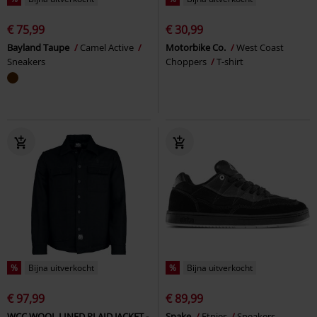
€ 75,99
€ 30,99
Bayland Taupe
Camel Active
Motorbike Co.
West Coast
Sneakers
Choppers
T-shirt
%
Bijna uitverkocht
%
Bijna uitverkocht
€ 97,99
€ 89,99
WCC WOOL LINED PLAID JACKET -
Snake
Etnies
Sneakers