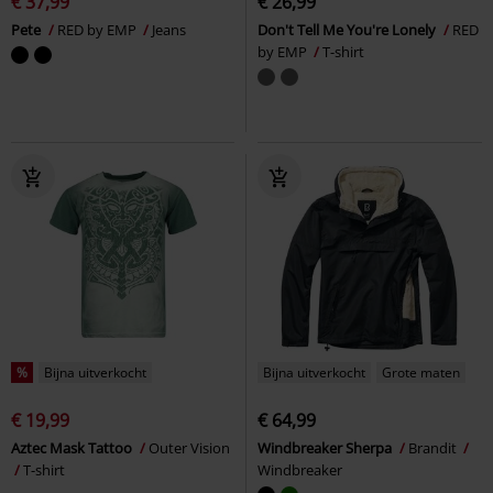
€ 37,99
€ 26,99
Pete
RED by EMP
Jeans
Don't Tell Me You're Lonely
RED
by EMP
T-shirt
%
Bijna uitverkocht
Bijna uitverkocht
Grote maten
€ 19,99
€ 64,99
Aztec Mask Tattoo
Outer Vision
Windbreaker Sherpa
Brandit
T-shirt
Windbreaker