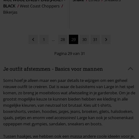
BLACK
West Coast Choppers
Bikerjas
1
...
28
29
30
31
Pagina 29 van 31
Je outfit afstemmen - Basics voor mannen
Soms hoef je alleen maar een paar details te wijzigen om een geheel
nieuwe outfit te creëren. Dat is waar de basisitems van Large in het spel
komen, zo breng je moeiteloos wat afwisseling in je garderobe. Om je de
grootst mogelijke keuze te kunnen bieden hebben we kleding in alle
mogelijke kleuren, van neutraal tot brutaal. Kies uit t-shirts,
boxershorts, vesten, hoodies, jasjes, jeans, broeken, gilets, halsdoeken,
sjaals, petjes en enorm veel accessoires! Large kan ook je schoenenkast
oppeppen met gympies, sandalen, sneakers en boots.
Tussen haakjes, we hebben ook een massa andere coole ideeën voor je,