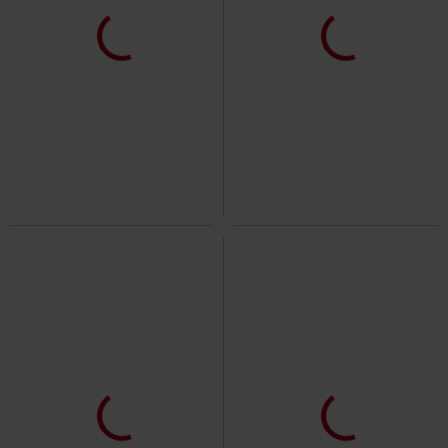
%
Bijna uitverkocht
%
Bijna uitverkocht
€ 124,99
€ 118,99
Valby
Derbe Hamburg
Helgoby
Derbe Hamburg
Regenjas
Tussenseizoensjas
%
Bijna uitverkocht
%
Bijna uitverkocht