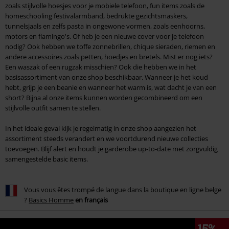
zoals stijlvolle hoesjes voor je mobiele telefoon, fun items zoals de
homeschooling festivalarmband, bedrukte gezichtsmaskers,
tunnelsjaals en zelfs pasta in ongewone vormen, zoals eenhoorns,
motors en flamingo's. Of heb je een nieuwe cover voor je telefoon
nodig? Ook hebben we toffe zonnebrillen, chique sieraden, riemen en
andere accessoires zoals petten, hoedjes en bretels. Mist er nog iets?
Een waszak of een rugzak misschien? Ook die hebben we in het
basisassortiment van onze shop beschikbaar. Wanneer je het koud
hebt, grijp je een beanie en wanneer het warm is, wat dacht je van een
short? Bijna al onze items kunnen worden gecombineerd om een
stijlvolle outfit samen te stellen.
In het ideale geval kijk je regelmatig in onze shop aangezien het
assortiment steeds verandert en we voortdurend nieuwe collecties
toevoegen. Blijf alert en houdt je garderobe up-to-date met zorgvuldig
samengestelde basic items.
Vous vous êtes trompé de langue dans la boutique en ligne belge
?
Basics Homme
en français
15%