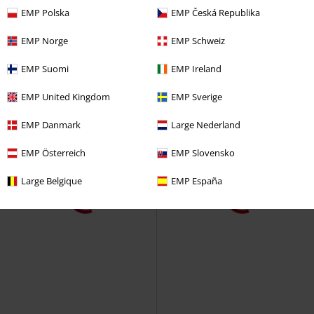
jas
EMP Polska
EMP Česká Republika
EMP Norge
EMP Schweiz
EMP Suomi
EMP Ireland
EMP United Kingdom
EMP Sverige
EMP Danmark
Large Nederland
EMP Österreich
EMP Slovensko
Large Belgique
EMP España
Bijna uitverkocht
Exclusief
%
Bijna uitverkocht
Adviesprijs
€ 109,99
€ 107,99
€ 43,99
Aziel
Gothicana by EMP
Classic Clogs
Crocs
Pantoffel
Legerjas