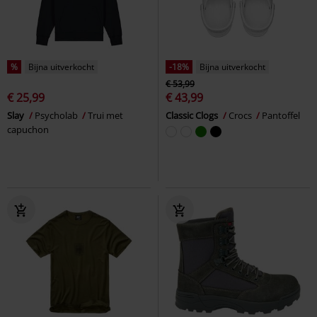
%
Bijna uitverkocht
-18%
Bijna uitverkocht
€ 53,99
€ 25,99
€ 43,99
Slay
Psycholab
Trui met
Classic Clogs
Crocs
Pantoffel
capuchon