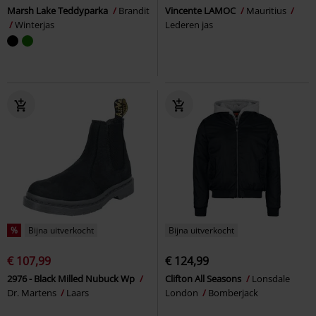
Marsh Lake Teddyparka
Brandit
Vincente LAMOC
Mauritius
Winterjas
Lederen jas
%
Bijna uitverkocht
Bijna uitverkocht
€ 107,99
€ 124,99
2976 - Black Milled Nubuck Wp
Clifton All Seasons
Lonsdale
Dr. Martens
Laars
London
Bomberjack