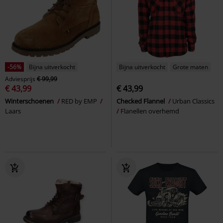
-56%
Bijna uitverkocht
Bijna uitverkocht
Grote maten
Adviesprijs
€ 99,99
€ 43,99
€ 43,99
Winterschoenen
RED by EMP
Checked Flannel
Urban Classics
Laars
Flanellen overhemd