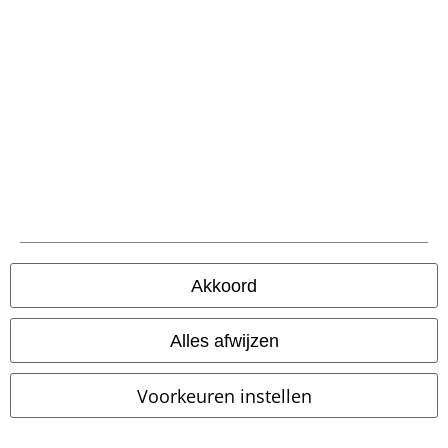
Retourneer item
Algemene maat info
Annuleer mijn BSC-lidmaatschap
Betaalmethodes
Overige acties
Prijsvragen
Akkoord
Large Cadeaubonnen
Alles afwijzen
Large Studentenkorting
EMP Backstage Club
Voorkeuren instellen