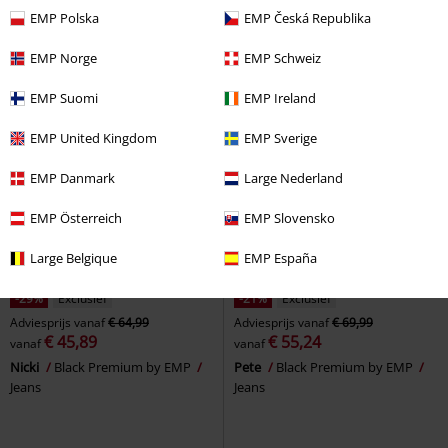
Jeans
AZ236LB NOOS
Noisy May
EMP Polska
EMP Česká Republika
Jeans
EMP Norge
EMP Schweiz
EMP Suomi
EMP Ireland
EMP United Kingdom
EMP Sverige
EMP Danmark
Large Nederland
EMP Österreich
EMP Slovensko
Large Belgique
EMP España
-29%
Exclusief
-21%
Exclusief
Adviesprijs
vanaf
€ 64,99
Adviesprijs
vanaf
€ 69,99
€ 45,89
€ 55,24
vanaf
vanaf
Nicki
Black Premium by EMP
Pete
Black Premium by EMP
Jeans
Jeans