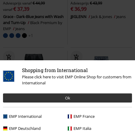
Adviesprijs
vanaf
€ 44,99
Adviesprijs
€ 43,99
€ 37,39
€ 36,99
vanaf
Grace - Dark-Blue Jeans with Wash
JJIGLENN
Jack & Jones
Jeans
and Turn-Up
Black Premium by
EMP
Jeans
+1
Shopping from International
Please click here to visit EMP Online Shop for customers from
International
Ok
-19%
Exclusief
%
EMP International
EMP France
Adviesprijs
€ 79,99
€ 64,59
€ 32,99
EMP Deutschland
EMP Italia
Skarlett
Gothicana by EMP
NMYOLANDA NW WIDE JEANS