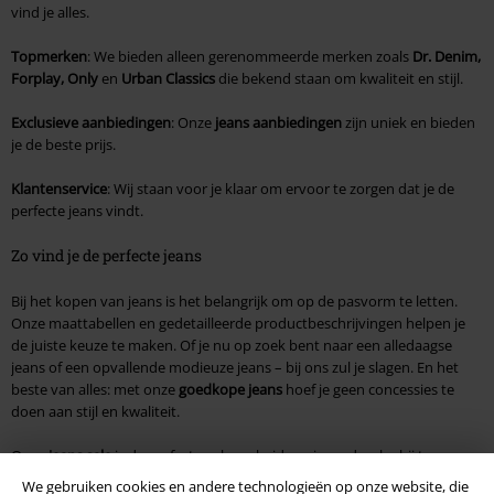
vind je alles.
Topmerken
: We bieden alleen gerenommeerde merken zoals
Dr. Denim,
Forplay, Only
en
Urban Classics
die bekend staan om kwaliteit en stijl.
Exclusieve aanbiedingen
: Onze
jeans aanbiedingen
zijn uniek en bieden
je de beste prijs.
Klantenservice
: Wij staan voor je klaar om ervoor te zorgen dat je de
perfecte jeans vindt.
Zo vind je de perfecte jeans
Bij het kopen van jeans is het belangrijk om op de pasvorm te letten.
Onze maattabellen en gedetailleerde productbeschrijvingen helpen je
de juiste keuze te maken. Of je nu op zoek bent naar een alledaagse
jeans of een opvallende modieuze jeans – bij ons zul je slagen. En het
beste van alles: met onze
goedkope jeans
hoef je geen concessies te
doen aan stijl en kwaliteit.
Onze
jeans sale
is de perfecte gelegenheid om je garderobe bij te
werken. Blader door onze aanbiedingen en vind jouw nieuwe favoriete
We gebruiken cookies en andere technologieën op onze website, die