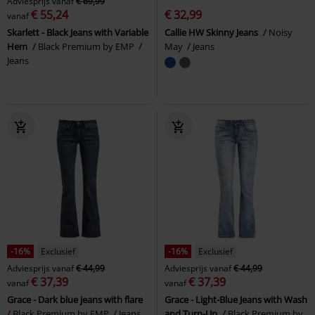
Adviesprijs
vanaf
€ 69,99
€ 55,24
€ 32,99
vanaf
Skarlett - Black Jeans with Variable
Callie HW Skinny Jeans
Noisy
Hem
Black Premium by EMP
May
Jeans
Jeans
-16%
Exclusief
-16%
Exclusief
Adviesprijs
vanaf
€ 44,99
Adviesprijs
vanaf
€ 44,99
€ 37,39
€ 37,39
vanaf
vanaf
Grace - Dark blue jeans with flare
Grace - Light-Blue Jeans with Wash
Black Premium by EMP
Jeans
and Turn-Up
Black Premium by