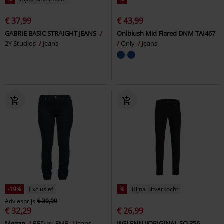
€ 37,99
€ 43,99
GABRIE BASIC STRAIGHT JEANS
Onlblush Mid Flared DNM TAI467
2Y Studios
Jeans
Only
Jeans
-19%
Exclusief
%
Bijna uitverkocht
Adviesprijs
€ 39,99
€ 32,29
€ 26,99
Megan
RED by EMP
Jeans
JJIGLENN JJORIGINAL SQ 356