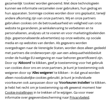
jeans. Kwaliteit, stijl en onverslaanbare prijzen – dat is ons belofte aan
gezamenlijk ‘cookies’ worden genoemd. Met deze technologieën
jou. Dus waar wacht je nog op? Ontdek nu onze
jeans aanbiedingen
en
kunnen we informatie verzamelen over gebruikers, hun gedrag en
scoor de beste
goedkope jeans
online. Veel plezier met winkelen!
hun apparaten. Sommige cookies worden door ons geplaatst, terwijl
andere afkomstig zijn van onze partners. Wij en onze partners
gebruiken cookies om de betrouwbaarheid en veiligheid van onze
15%
website te garanderen, je winkelervaring te verbeteren en te
E-mailnieuwsbrief
korting
personaliseren, analyses uit te voeren en voor marketingdoeleinden
Meld je aan en ontvang een code voor 15%
(bijv. gepersonaliseerde advertenties) op onze website, op sociale
korting!
Meer info
media en op websites van derden. Als gegevens worden
overgedragen naar de Verenigde Staten, worden deze alleen gedeeld
met partners die onderworpen zijn aan een adequaatheidsbesluit
onder de huidige EU-wetgeving en naar behoren gecertificeerd zijn.
Door op ‘
Akkoord
’ te klikken, geef je toestemming voor het gebruik
van cookies door ons en onze partners. Je kunt je toestemming ook
Ik geef hierbij toestemming om de Large-nieuwsbrief te ontvangen en ga
ermee akkoord dat Large Popmerchandising B.V. mijn persoonsgegevens
weigeren door op ‘
Alles weigeren
’ te klikken - in dat geval worden
verwerkt om mij regelmatig te informeren over producten. Mijn
alleen noodzakelijke cookies gebruikt. Je kunt je individuele
persoonsgegevens worden verwerkt in overeenstemming met de
voorkeuren ook aanpassen door op ‘
Voorkeuren instellen
’ te klikken.
bepalingen van het
Privacybeleid
. Ik kan mijn toestemming te allen tijde
Je hebt het recht om je toestemming op elk gewenst moment hier
intrekken, bijvoorbeeld door op de ‘afmelden’-link te klikken.
Cookie-instellingen
in te trekken of te wijzigen. Ga voor meer
Hier
kan ik me afmelden voor de nieuwsbrief.
informatie over gegevensbescherming naar
Privacybeleid
.
Aanmelden