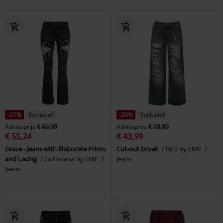
-21%
Exclusief
-26%
Exclusief
Adviesprijs
€ 69,99
Adviesprijs
€ 59,99
€ 55,24
€ 43,99
Grace - Jeans with Elaborate Prints
Cut-out broek
RED by EMP
and Lacing
Gothicana by EMP
Jeans
Jeans