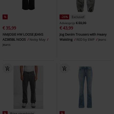
%
-26%
Exclusief
Adviesprijs
€ 59,99
€ 35,99
€ 43,99
NMJOSIE HW LOOSE JEANS
Jog Denim Trousers with Heavy
AZ385BL NOOS
Noisy May
Waisting
RED by EMP
Jeans
Jeans
%
Bijna uitverkocht
%