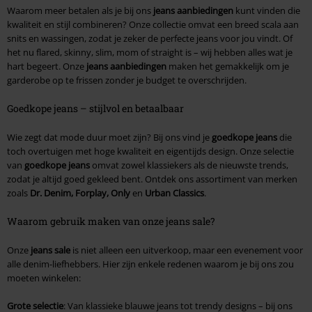
Waarom meer betalen als je bij ons
jeans aanbiedingen
kunt vinden die
kwaliteit en stijl combineren? Onze collectie omvat een breed scala aan
snits en wassingen, zodat je zeker de perfecte jeans voor jou vindt. Of
het nu flared, skinny, slim, mom of straight is – wij hebben alles wat je
hart begeert. Onze
jeans aanbiedingen
maken het gemakkelijk om je
garderobe op te frissen zonder je budget te overschrijden.
Goedkope jeans – stijlvol en betaalbaar
Wie zegt dat mode duur moet zijn? Bij ons vind je
goedkope jeans
die
toch overtuigen met hoge kwaliteit en eigentijds design. Onze selectie
van
goedkope jeans
omvat zowel klassiekers als de nieuwste trends,
zodat je altijd goed gekleed bent. Ontdek ons assortiment van merken
zoals
Dr. Denim, Forplay, Only
en
Urban Classics
.
Waarom gebruik maken van onze jeans sale?
Onze
jeans sale
is niet alleen een uitverkoop, maar een evenement voor
alle denim-liefhebbers. Hier zijn enkele redenen waarom je bij ons zou
moeten winkelen:
Grote selectie
: Van klassieke blauwe jeans tot trendy designs – bij ons