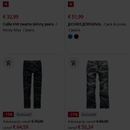
%
%
€ 32,99
€ 51,99
Callie HW zwarte skinny jeans
JJICHRIS JJORIGINAL
Jack & Jones
Noisy May
Jeans
Jeans
-19%
Exclusief
-21%
Exclusief
Adviesprijs
vanaf
€ 79,99
Adviesprijs
vanaf
€ 69,99
€ 64,59
€ 55,24
vanaf
vanaf