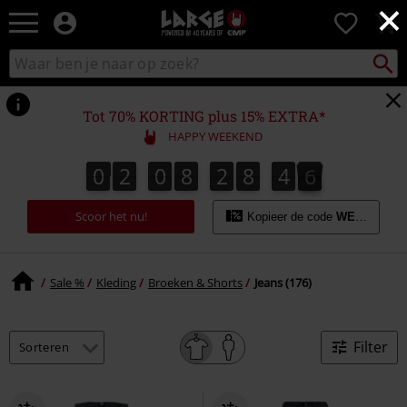
×
Large
0
–
Muziek-,
Packst
Zoek
zoeken
entertainment-,
in
en
catalogus
gaming-
Tot 70% KORTING plus 15% EXTRA*
merch
HAPPY WEEKEND
+
alternatieve
0
2
0
8
2
8
4
4
0
2
0
8
2
8
4
4
4
4
5
kleding
Scoor het nu!
Kopieer de code
WEEKEND
Sale %
Kleding
Broeken & Shorts
Jeans (176)
Filter