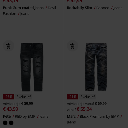
€ 43,19
€ 42,49
Punk Gum-coated Jeans
Devil
Rockabilly Slim
Banned
Jeans
Fashion
Jeans
-26%
Exclusief
-21%
Exclusief
Adviesprijs
€ 59,99
Adviesprijs
vanaf
€ 69,99
€ 43,99
€ 55,24
vanaf
Pete
RED by EMP
Jeans
Marc
Black Premium by EMP
Jeans