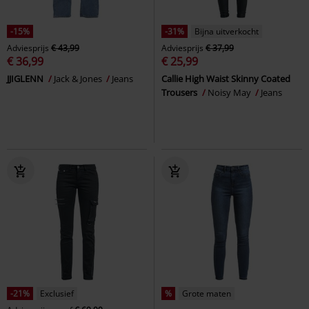
-15%
-31%
Bijna uitverkocht
Adviesprijs
€ 43,99
Adviesprijs
€ 37,99
€ 36,99
€ 25,99
JJIGLENN
Jack & Jones
Jeans
Callie High Waist Skinny Coated
Trousers
Noisy May
Jeans
-21%
Exclusief
%
Grote maten