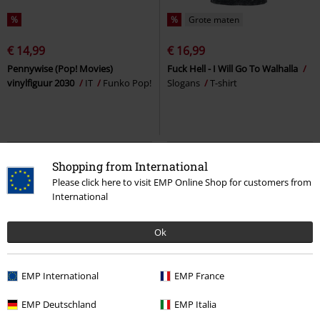
%
%
Grote maten
€ 14,99
€ 16,99
Pennywise (Pop! Movies)
Fuck Hell - I Will Go To Walhalla
vinylfiguur 2030
IT
Funko Pop!
Slogans
T-shirt
Shopping from International
Please click here to visit EMP Online Shop for customers from
International
Ok
EMP International
EMP France
-43%
Exclusief
-16%
EMP Deutschland
EMP Italia
Adviesprijs
€ 53,99
€ 17,99