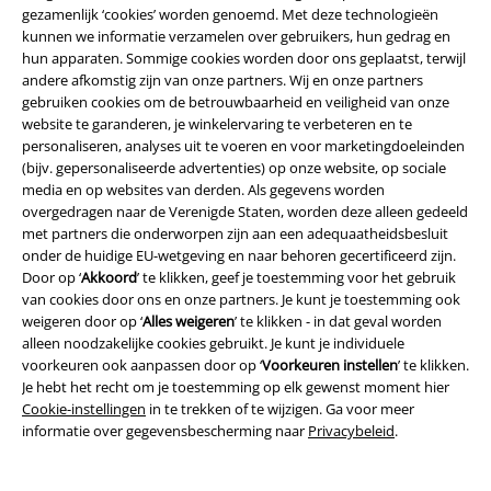
gezamenlijk ‘cookies’ worden genoemd. Met deze technologieën
kunnen we informatie verzamelen over gebruikers, hun gedrag en
Overige acties
hun apparaten. Sommige cookies worden door ons geplaatst, terwijl
andere afkomstig zijn van onze partners. Wij en onze partners
Prijsvragen
gebruiken cookies om de betrouwbaarheid en veiligheid van onze
website te garanderen, je winkelervaring te verbeteren en te
Large Cadeaubonnen
personaliseren, analyses uit te voeren en voor marketingdoeleinden
(bijv. gepersonaliseerde advertenties) op onze website, op sociale
Large Studentenkorting
media en op websites van derden. Als gegevens worden
overgedragen naar de Verenigde Staten, worden deze alleen gedeeld
EMP Backstage Club
met partners die onderworpen zijn aan een adequaatheidsbesluit
onder de huidige EU-wetgeving en naar behoren gecertificeerd zijn.
Door op ‘
Akkoord
’ te klikken, geef je toestemming voor het gebruik
van cookies door ons en onze partners. Je kunt je toestemming ook
weigeren door op ‘
Alles weigeren
’ te klikken - in dat geval worden
Over Large
alleen noodzakelijke cookies gebruikt. Je kunt je individuele
voorkeuren ook aanpassen door op ‘
Voorkeuren instellen
’ te klikken.
Partnerprogramma's
Je hebt het recht om je toestemming op elk gewenst moment hier
Cookie-instellingen
in te trekken of te wijzigen. Ga voor meer
Duurzaamheid
informatie over gegevensbescherming naar
Privacybeleid
.