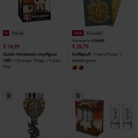
%
Nieuw
-46%
Exclusief
Adviesprijs
€ 53,99
€ 14,99
€ 28,79
Dustin Henderson vinylfiguur
Hufflepuff
Harry Potter
1887
Stranger Things
Funko
Beddengoed
Pop!