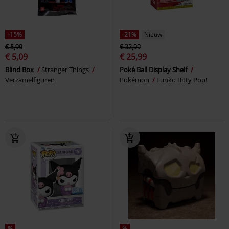
-15%
-21%
Nieuw
€ 5,99
€ 32,99
€ 5,09
€ 25,99
Blind Box
Stranger Things
Poké Ball Display Shelf
Verzamelfiguren
Pokémon
Funko Bitty Pop!
%
%