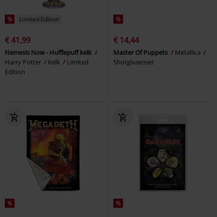
%
Limited Edition
%
€ 41,99
€ 14,44
Nemesis Now - Hufflepuff kelk
Master Of Puppets
Metallica
Harry Potter
Kelk
Limited
Shotglazenset
Edition
%
%