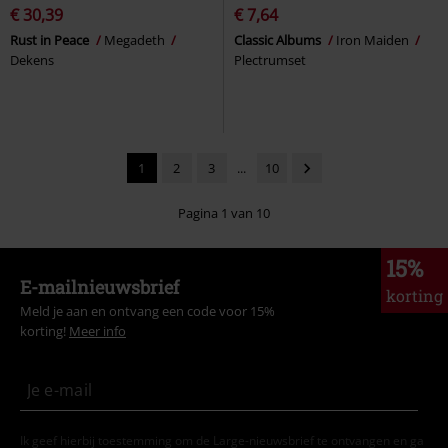
€ 30,39
€ 7,64
Rust in Peace
Megadeth
Classic Albums
Iron Maiden
Dekens
Plectrumset
1
2
3
...
10
Pagina 1 van 10
15%
E-mailnieuwsbrief
korting
Meld je aan en ontvang een code voor 15%
korting!
Meer info
Ik geef hierbij toestemming om de Large-nieuwsbrief te ontvangen en ga