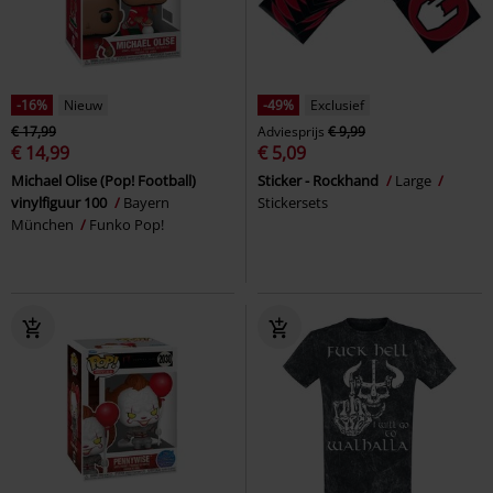
-16%
Nieuw
-49%
Exclusief
€ 17,99
Adviesprijs
€ 9,99
€ 14,99
€ 5,09
Michael Olise (Pop! Football)
Sticker - Rockhand
Large
vinylfiguur 100
Bayern
Stickersets
München
Funko Pop!