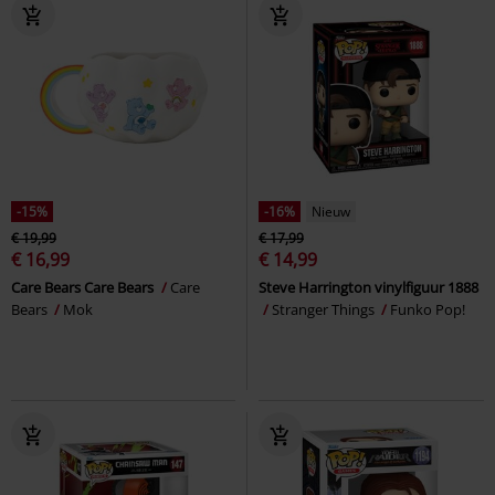
-15%
-16%
Nieuw
€ 19,99
€ 17,99
€ 16,99
€ 14,99
Care Bears Care Bears
Care
Steve Harrington vinylfiguur 1888
Bears
Mok
Stranger Things
Funko Pop!