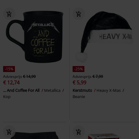
-15%
-25%
Adviesprijs
€ 14,99
Adviesprijs
€ 7,99
€ 12,74
€ 5,99
... And Coffee For All
Metallica
Kerstmuts
Heavy X-Mas
Kop
Beanie