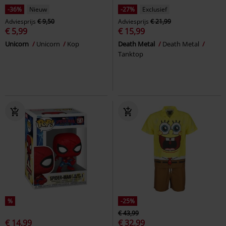
-36%
Nieuw
-27%
Exclusief
Adviesprijs
€ 9,50
Adviesprijs
€ 21,99
€ 5,99
€ 15,99
Unicorn
Unicorn
Kop
Death Metal
Death Metal
Tanktop
%
-25%
€ 43,99
€ 14,99
€ 32,99