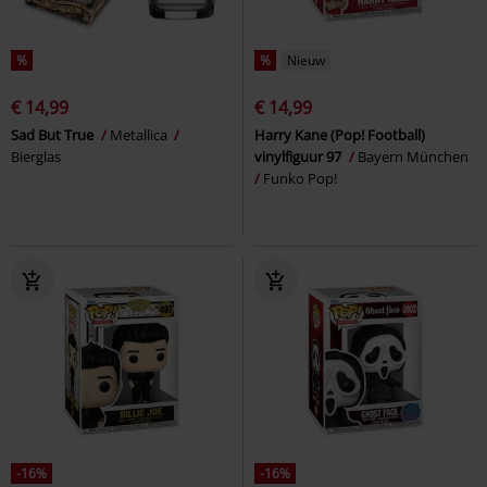
%
%
Nieuw
€ 14,99
€ 14,99
Sad But True
Metallica
Harry Kane (Pop! Football)
Bierglas
vinylfiguur 97
Bayern München
Funko Pop!
-16%
-16%