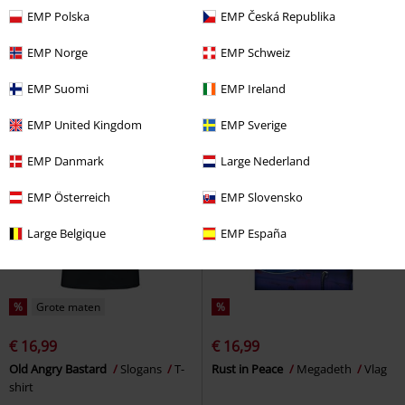
€ 30,39
€ 14,99
EMP Polska
EMP Česká Republika
Ravenclaw
Harry Potter
Tre Cool (Basket Case) (Pop Rocks)
Beddengoed
Vinyl Figur 499
Green Day
EMP Norge
EMP Schweiz
Funko Pop!
EMP Suomi
EMP Ireland
EMP United Kingdom
EMP Sverige
EMP Danmark
Large Nederland
EMP Österreich
EMP Slovensko
Large Belgique
EMP España
%
Grote maten
%
€ 16,99
€ 16,99
Old Angry Bastard
Slogans
T-
Rust in Peace
Megadeth
Vlag
shirt