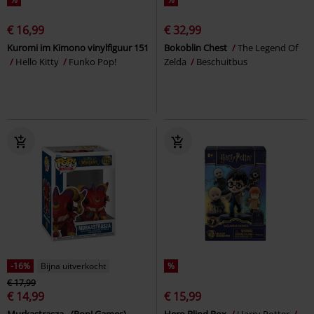
€ 16,99
€ 32,99
Kuromi im Kimono vinylfiguur 151
Bokoblin Chest
The Legend Of
Hello Kitty
Funko Pop!
Zelda
Beschuitbus
-16%
Bijna uitverkocht
%
€ 17,99
€ 14,99
€ 15,99
Murkastrasza - (Pop! Games)
Hero Blind Box
Harry Potter