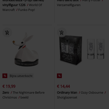
vinylfiguur 1226
World Of
Verzamelfiguren
Warcraft
Funko Pop!
%
Bijna uitverkocht
%
€ 19,99
€ 14,44
Zero
The Nightmare Before
Ordinary Man
Ozzy Osbourne
Christmas
beeld
Shotglazenset