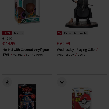
-16%
Nieuw
%
Bijna uitverkocht
€ 17,99
€ 14,99
€ 62,99
Hei Hei with Coconut vinylfiguur
Wednesday - Playing Cello
1768
Vaiana
Funko Pop!
Wednesday
beeld