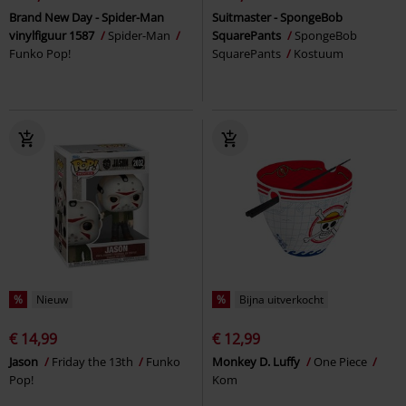
Brand New Day - Spider-Man
Suitmaster - SpongeBob
vinylfiguur 1587
Spider-Man
SquarePants
SpongeBob
Funko Pop!
SquarePants
Kostuum
%
Nieuw
%
Bijna uitverkocht
€ 14,99
€ 12,99
Jason
Friday the 13th
Funko
Monkey D. Luffy
One Piece
Pop!
Kom