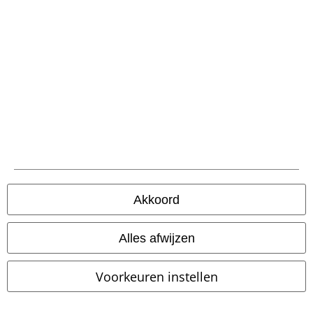
Word lid van onze online community!
Akkoord
Alles afwijzen
Betaalmethodes
Voorkeuren instellen