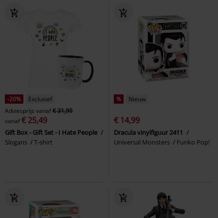
-20%
Exclusief
%
Nieuw
Adviesprijs
vanaf
€ 31,99
€ 25,49
€ 14,99
vanaf
Gift Box - Gift Set - I Hate People
Dracula vinylfiguur 2411
Slogans
T-shirt
Universal Monsters
Funko Pop!