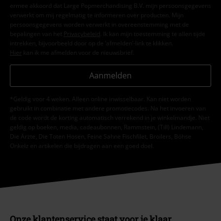
ermee akkoord dat Large Popmerchandising B.V. mijn persoonsgegevens
verwerkt om mij regelmatig te informeren over producten. Mijn
persoonsgegevens worden verwerkt in overeenstemming met de
bepalingen van het
Privacybeleid
. Ik kan mijn toestemming te allen tijde
intrekken, bijvoorbeeld door op de ‘afmelden’-link te klikken.
Hier
kan ik me afmelden voor de nieuwsbrief.
Aanmelden
*Geldig voor 4 weken. Alleen online inwisselbaar. Kan niet worden
gebruikt in combinatie met andere promotiecodes. Na het invoeren van
de code wordt de korting automatisch verrekend in je winkelmandje. Niet
geldig op boeken, media, cadeaubonnen, Rammstein, (Till) Lindemann,
Die Ärzte, Die Toten Hosen, Feine Sahne Fischfilet, Broilers, Böhse
Onkelz en artikelen die bijdragen aan een goed doel.
Onze klantenservice staat voor je klaar