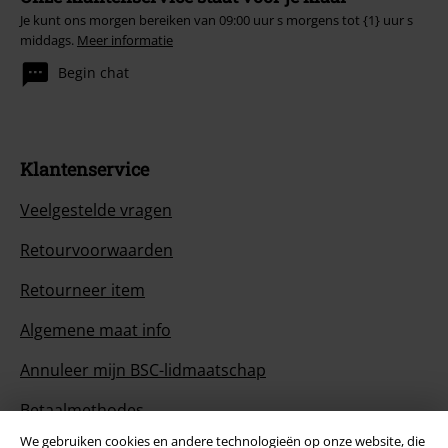
Je kunt ons morgen bereiken van 09:00 uur s morgens tot {1} uur s
middags.
Meer informatie
Begin chat
Klantenservice
Veelgestelde vragen
Retourvoorwaarden
Retourneer item
Algemene maat info
Annuleer mijn BSC-lidmaatschap
Betaalmethodes
We gebruiken cookies en andere technologieën op onze website, die