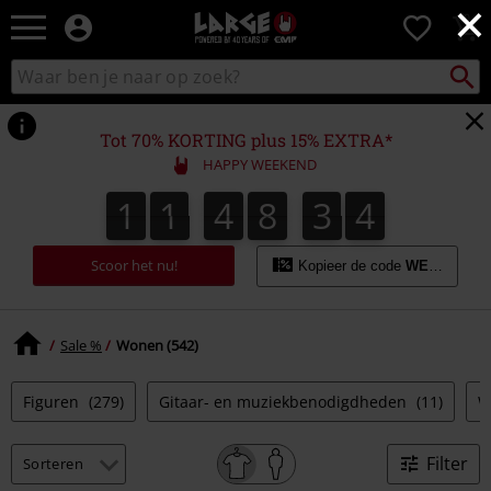
×
Large
0
–
Muziek-,
Packst
Zoek
zoeken
entertainment-,
in
en
catalogus
gaming-
Tot 70% KORTING plus 15% EXTRA*
merch
HAPPY WEEKEND
+
alternatieve
1
1
4
8
3
3
1
1
4
8
3
2
2
4
4
3
kleding
Scoor het nu!
Kopieer de code
WEEKEND
Sale %
Wonen (542)
Figuren
(279)
Gitaar- en muziekbenodigdheden
(11)
W
Filter