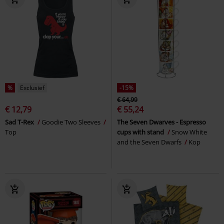
%
Exclusief
-15%
€ 64,99
€ 12,79
€ 55,24
Sad T-Rex
Goodie Two Sleeves
The Seven Dwarves - Espresso
Top
cups with stand
Snow White
and the Seven Dwarfs
Kop