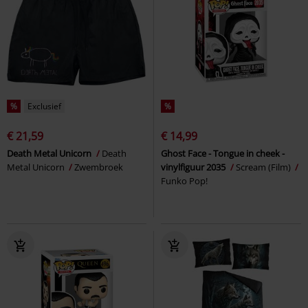
%
Exclusief
%
€ 21,59
€ 14,99
Death Metal Unicorn
Death
Ghost Face - Tongue in cheek -
Metal Unicorn
Zwembroek
vinylfiguur 2035
Scream (Film)
Funko Pop!