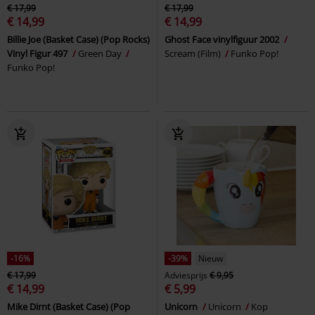
€ 17,99
€ 17,99
€ 14,99
€ 14,99
Billie Joe (Basket Case) (Pop Rocks)
Ghost Face vinylfiguur 2002
Vinyl Figur 497
Green Day
Scream (Film)
Funko Pop!
Funko Pop!
-16%
-39%
Nieuw
€ 17,99
Adviesprijs
€ 9,95
€ 14,99
€ 5,99
Mike Dirnt (Basket Case) (Pop
Unicorn
Unicorn
Kop