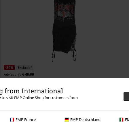
-34%
Exclusief
Adviesprijs
€ 49,99
€ 32,99
Stay A Little Longer
Rock Rebel by EMP
Mini-jurk
 from International
re to visit EMP Online Shop for customers from
EMP France
EMP Deutschland
EM
ect van deze voordelen bij je eerste bestelling!