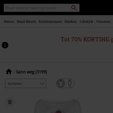
Overslaan
Packstation
Zoek
naar
zoeken
in
hoofdinhoud
catalogus
Nieuw
Band Merch
Entertainment
Merken
Lifestyle
Vrouwen
Tot 70% KORTING 
kann weg (3199)