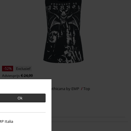
-52%
Exclusief
Adviesprijs
€ 24,99
€ 11,99
Top met vleermuisprint
Gothicana by EMP
Top
Ok
P Italia