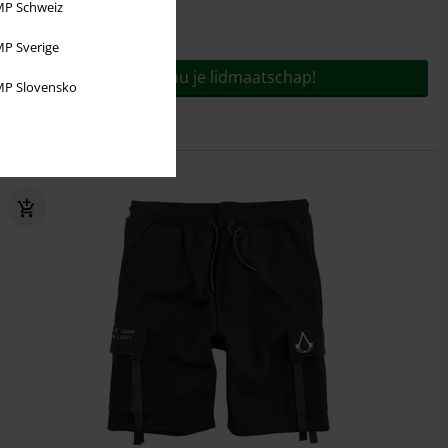
P Schweiz
Voor slechts
€ 9,95
jaar!
P Sverige
Bestel nu je lidmaatschap!
P Slovensko