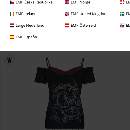
EMP Česká Republika
EMP Norge
EM
 lang GEEN VERZENDKOSTEN
EMP Ireland
EMP United Kingdom
EM
eve aanbiedingen en kortingen
Large Nederland
EMP Österreich
EM
oodies bij je bestelling
EMP España