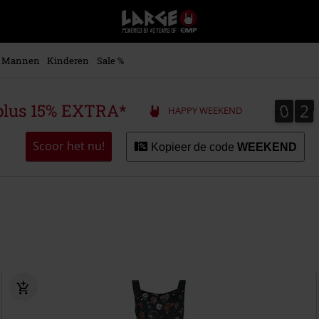
Large
–
Muziek-,
entertainment-,
Mannen
Kinderen
Sale %
en
gaming-
merch
0
2
0
2
plus 15% EXTRA*
HAPPY WEEKEND
+
alternatieve
kleding
Scoor het nu!
Kopieer de code
WEEKEND