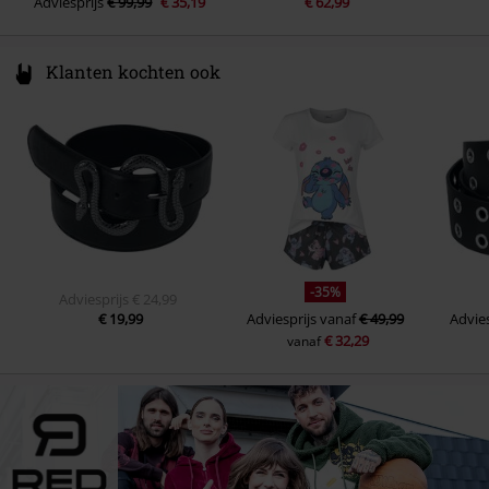
Adviesprijs
€ 99,99
€ 35,19
€ 62,99
Klanten kochten ook
-35%
Adviesprijs
€ 24,99
€ 19,99
Adviesprijs
vanaf
€ 49,99
Advies
€ 32,29
vanaf