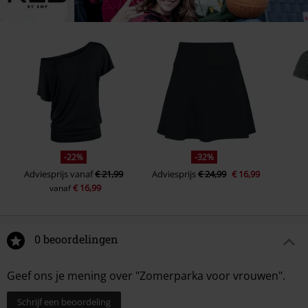
-22%
-32%
Adviesprijs
vanaf
€ 21,99
Adviesprijs
€ 24,99
€ 16,99
€ 16,99
vanaf
0 beoordelingen
Geef ons je mening over "Zomerparka voor vrouwen".
Schrijf een beoordeling