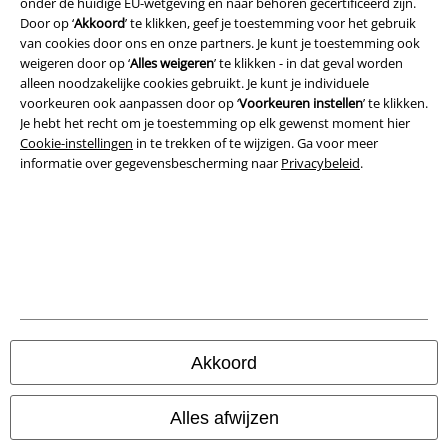
onder de huidige EU-wetgeving en naar behoren gecertificeerd zijn.
Door op ‘
Akkoord
’ te klikken, geef je toestemming voor het gebruik
Algemene Voorwaarden
van cookies door ons en onze partners. Je kunt je toestemming ook
weigeren door op ‘
Alles weigeren
’ te klikken - in dat geval worden
Bedrijfsgegevens
alleen noodzakelijke cookies gebruikt. Je kunt je individuele
voorkeuren ook aanpassen door op ‘
Voorkeuren instellen
’ te klikken.
Privacyverklaring
Je hebt het recht om je toestemming op elk gewenst moment hier
Cookie-instellingen
in te trekken of te wijzigen. Ga voor meer
Verklaring van conformiteit
informatie over gegevensbescherming naar
Privacybeleid
.
Informatie over toegankelijkheid
Cookie-instellingen
Annuleer bestelling
Alle prijzen incl.
wettelijke BTW
Akkoord
© 1986-2026 Large Popmerchandising BV
Alles afwijzen