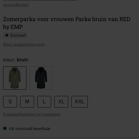
verzendkosten
Zomerparka voor vrouwen Parka bruin van RED
by EMP
Exclusief
Meer productinformatie
Kies
Kleur:
bruin
je
maat
S
M
L
XL
XXL
Productafmetingen en maattabel
Uit voorraad leverbaar