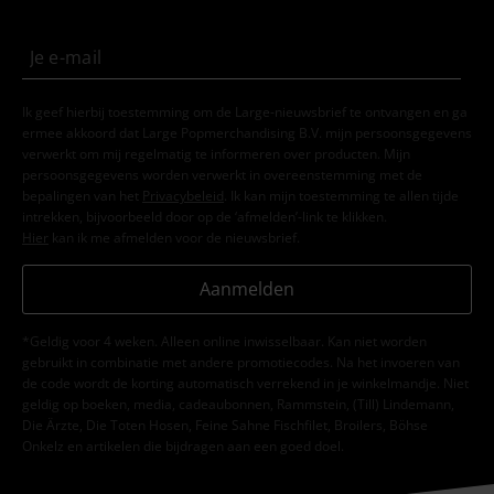
Ik geef hierbij toestemming om de Large-nieuwsbrief te ontvangen en ga
ermee akkoord dat Large Popmerchandising B.V. mijn persoonsgegevens
verwerkt om mij regelmatig te informeren over producten. Mijn
persoonsgegevens worden verwerkt in overeenstemming met de
bepalingen van het
Privacybeleid
. Ik kan mijn toestemming te allen tijde
intrekken, bijvoorbeeld door op de ‘afmelden’-link te klikken.
Hier
kan ik me afmelden voor de nieuwsbrief.
Aanmelden
*Geldig voor 4 weken. Alleen online inwisselbaar. Kan niet worden
gebruikt in combinatie met andere promotiecodes. Na het invoeren van
de code wordt de korting automatisch verrekend in je winkelmandje. Niet
geldig op boeken, media, cadeaubonnen, Rammstein, (Till) Lindemann,
Die Ärzte, Die Toten Hosen, Feine Sahne Fischfilet, Broilers, Böhse
Onkelz en artikelen die bijdragen aan een goed doel.