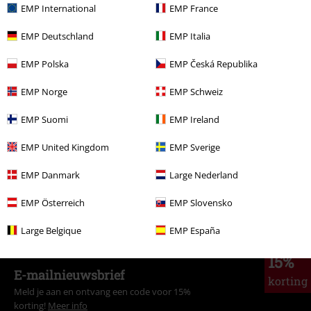
EMP International
EMP France
Adviesprijs
€ 99,99
€ 35,19
EMP Deutschland
EMP Italia
EMP Polska
EMP Česká Republika
Meer categorieën. Meer opties.
Sale %
Kleding
Jassen
EMP Norge
EMP Schweiz
Vrouwen
Kleding
Jassen
Parka's
EMP Suomi
EMP Ireland
Vrouwen
Brands by EMP
EMP United Kingdom
EMP Sverige
Vrouwen
Exclusief
EMP Danmark
Large Nederland
Sale %
OUTLET
EMP Österreich
EMP Slovensko
Large Belgique
EMP España
15%
E-mailnieuwsbrief
korting
Meld je aan en ontvang een code voor 15%
korting!
Meer info