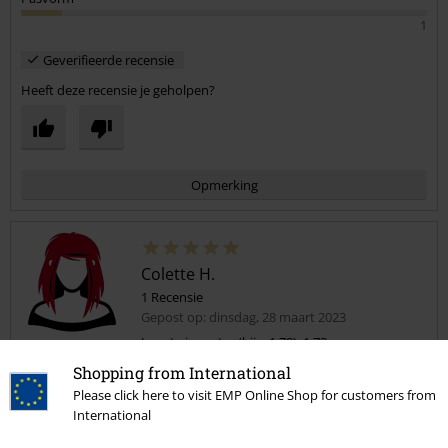
1
Geverifieerde recensie
Heeft deze recensie je geholpen?
Opmerking
Colette H.
1 Recensie
Gepost op: dinsdag, 28 maart 2023
Lengte in meter (bijv. 1,78): 1.73
Bestelde maat: L
Shopping from International
Commentaar versturen
Please click here to visit EMP Online Shop for customers from
Mooie broek
International
Past perfect, mooi leer, stoere ritsen! Iets te lang, dus even wat
korter laten maken (ik ben 1.73m en 74kg)