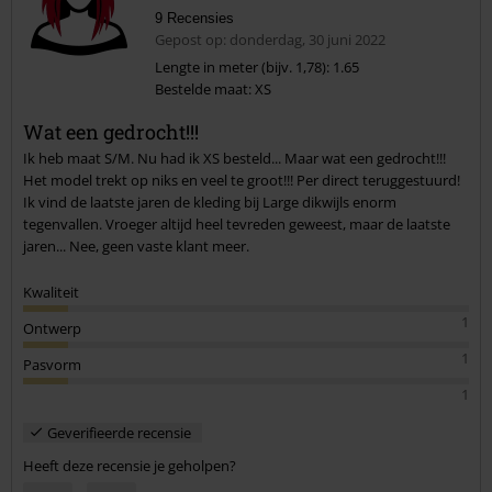
9 Recensies
Gepost op: donderdag, 30 juni 2022
Lengte in meter (bijv. 1,78): 1.65
Bestelde maat: XS
Commentaar versturen
Wat een gedrocht!!!
Ik heb maat S/M. Nu had ik XS besteld... Maar wat een gedrocht!!!
Het model trekt op niks en veel te groot!!! Per direct teruggestuurd!
Ik vind de laatste jaren de kleding bij Large dikwijls enorm
tegenvallen. Vroeger altijd heel tevreden geweest, maar de laatste
jaren... Nee, geen vaste klant meer.
Kwaliteit
1
Ontwerp
1
Pasvorm
1
Geverifieerde recensie
Heeft deze recensie je geholpen?