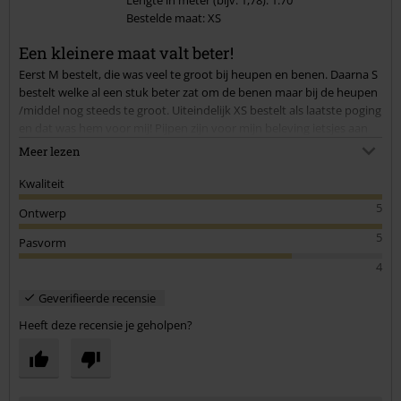
Lengte in meter (bijv. 1,78): 1.70
Bestelde maat: XS
Een kleinere maat valt beter!
Eerst M bestelt, die was veel te groot bij heupen en benen. Daarna S
bestelt welke al een stuk beter zat om de benen maar bij de heupen
/middel nog steeds te groot. Uiteindelijk XS bestelt als laatste poging
en dat was hem voor mij! Pijpen zijn voor mijn beleving ietsjes aan
de lange kant nog maar niet storend of dat het aandacht trekt. Om
Meer lezen
de benen en kont zit de broek perfect. Om middel nog ietsjes te wijd
maar met een riem heel goed op te lossen! Al langer dan een jaar
Kwaliteit
plezier van!
5
Ontwerp
5
Pasvorm
4
Geverifieerde recensie
Heeft deze recensie je geholpen?