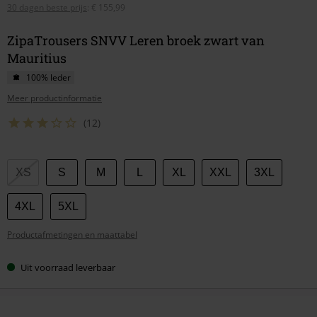
30 dagen beste prijs
:
€ 155,99
ZipaTrousers SNVV Leren broek zwart van
Mauritius
100% leder
Meer productinformatie
(12)
Kies
XS
S
M
L
XL
XXL
3XL
je
maat
4XL
5XL
Productafmetingen en maattabel
Uit voorraad leverbaar