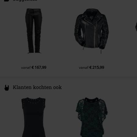
49835 Wietmarschen-Lohne
Germany
shop@mauritius.de
€ 167,99
€ 215,99
vanaf
vanaf
Klanten kochten ook