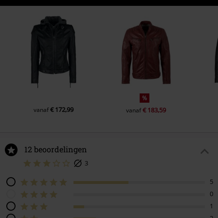
%
€ 172,99
vanaf
€ 183,59
vanaf
12 beoordelingen
3
5
0
1