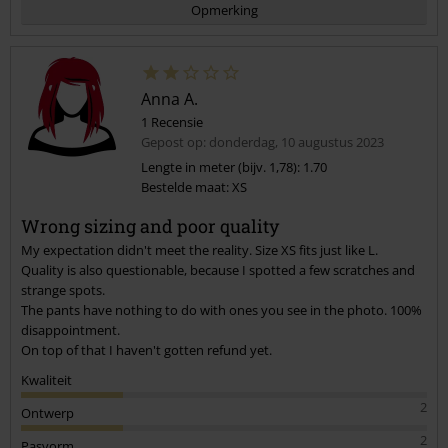
Opmerking
Anna A.
1 Recensie
Gepost op: donderdag, 10 augustus 2023
Lengte in meter (bijv. 1,78): 1.70
Bestelde maat: XS
Commentaar versturen
Wrong sizing and poor quality
My expectation didn't meet the reality. Size XS fits just like L.
Quality is also questionable, because I spotted a few scratches and
strange spots.
The pants have nothing to do with ones you see in the photo. 100%
disappointment.
On top of that I haven't gotten refund yet.
Kwaliteit
2
Ontwerp
2
Pasvorm