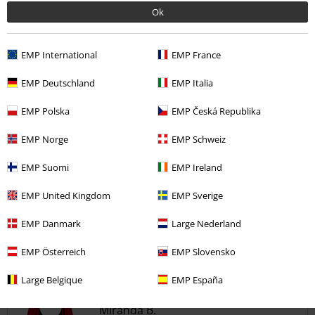
Ok
EMP International
EMP France
Kwaliteit
EMP Deutschland
EMP Italia
5
Ontwerp
EMP Polska
EMP Česká Republika
5
Pasvorm
5
EMP Norge
EMP Schweiz
Geverifieerde recensie
EMP Suomi
EMP Ireland
Heeft deze recensie je geholpen?
EMP United Kingdom
EMP Sverige
EMP Danmark
Large Nederland
Opmerking
EMP Österreich
EMP Slovensko
Large Belgique
EMP España
Miranda B.