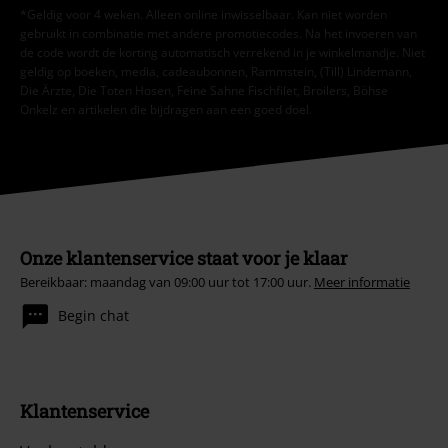
*Geldig voor 4 weken. Alleen online inwisselbaar. Kan niet worden
gebruikt in combinatie met andere promotiecodes. Na het invoeren van
de code wordt de korting automatisch verrekend in je winkelmandje. Niet
geldig op boeken, media, cadeaubonnen, Rammstein, (Till) Lindemann,
Die Ärzte, Die Toten Hosen, Feine Sahne Fischfilet, Broilers, Böhse
Onkelz en artikelen die bijdragen aan een goed doel.
Onze klantenservice staat voor je klaar
Bereikbaar: maandag van 09:00 uur tot 17:00 uur.
Meer informatie
Begin chat
Klantenservice