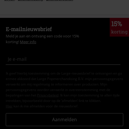
15%
E-mailnieuwsbrief
korting
Meld je aan en ontvang een code voor 15%
korting!
Meer info
Ik geef hierbij toestemming om de Large-nieuwsbrief te ontvangen en ga
ermee akkoord dat Large Popmerchandising B.V. mijn persoonsgegevens
verwerkt om mij regelmatig te informeren over producten. Mijn
persoonsgegevens worden verwerkt in overeenstemming met de
bepalingen van het
Privacybeleid
. Ik kan mijn toestemming te allen tijde
intrekken, bijvoorbeeld door op de ‘afmelden’-link te klikken.
Hier
kan ik me afmelden voor de nieuwsbrief.
Aanmelden