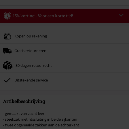
15% korting - Voor een korte tijd!
Code
WEEKEND
Kopieer de code
Geldig t/m 09-08-2026
Kopen op rekening
Minimale bestelwaarde € 49.99.
Gratis retourneren
Zodra je de code hebt ingevoerd, wordt de korting automatisch verrekend in
je winkelmandje.
30 dagen retourrecht
Kan niet gecombineerd worden met andere kortingscodes. Boeken, media,
tickets, Rammstein, (Till) Lindemann, Böhse Onkelz, Broilers, Die Ärzte, Die
Toten Hosen, Metality, cadeaubonnen en artikelen met een inbegrepen
Uitstekende service
donatie zijn uitgesloten van de korting.
Artikelbeschrijving
- gemaakt van zacht leer
- steekzak met ritssluiting in beide zijkanten
- twee opgenaaide zakken aan de achterkant