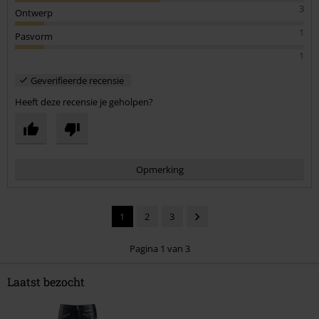
3
Ontwerp
1
Pasvorm
1
Geverifieerde recensie
Heeft deze recensie je geholpen?
Opmerking
1
2
3
Pagina 1 van 3
Laatst bezocht
Commentaar versturen