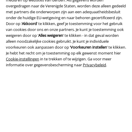
media en op websites van derden. Als gegevens worden
overgedragen naar de Verenigde Staten, worden deze alleen gedeeld
met partners die onderworpen zijn aan een adequaatheidsbesluit
onder de huidige EU-wetgeving en naar behoren gecertificeerd zijn.
Door op ‘
Akkoord
’ te klikken, geef je toestemming voor het gebruik
van cookies door ons en onze partners. Je kunt je toestemming ook
weigeren door op ‘
Alles weigeren
’ te klikken - in dat geval worden
Legal
alleen noodzakelijke cookies gebruikt. Je kunt je individuele
Algemene Voorwaarden
voorkeuren ook aanpassen door op ‘
Voorkeuren instellen
’ te klikken.
Je hebt het recht om je toestemming op elk gewenst moment hier
Cookie-instellingen
in te trekken of te wijzigen. Ga voor meer
Bedrijfsgegevens
informatie over gegevensbescherming naar
Privacybeleid
.
Privacyverklaring
Verklaring van conformiteit
Informatie over toegankelijkheid
Cookie-instellingen
Annuleer bestelling