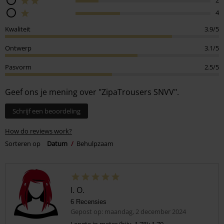
2
4
Kwaliteit
3.9/5
Ontwerp
3.1/5
Pasvorm
2.5/5
Geef ons je mening over "ZipaTrousers SNVV".
Schrijf een beoordeling
How do reviews work?
Sorteren op
Datum
Behulpzaam
I. O.
6 Recensies
Gepost op: maandag, 2 december 2024