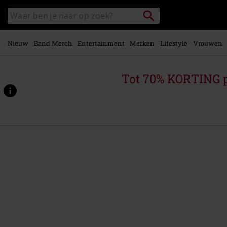
Overslaan
Packstation
Zoek
naar
zoeken
in
hoofdinhoud
catalogus
Nieuw
Band Merch
Entertainment
Merken
Lifestyle
Vrouwen
Tot 70% KORTING 
https://www.large.be/p/will-
to-
power/362426St.html