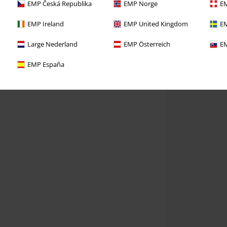
EMP Česká Republika
EMP Norge
EM
EMP Ireland
EMP United Kingdom
EM
Large Nederland
EMP Österreich
EM
EMP España