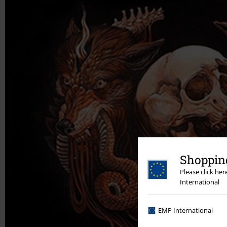
Shopping
Please click he
International
EMP International