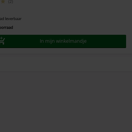
(2)
ad leverbaar
voorraad
In mijn winkelmandje