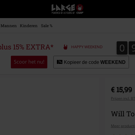
Large
–
Muziek-,
entertainment-,
Mannen
Kinderen
Sale %
en
gaming-
merch
0
0
plus 15% EXTRA*
HAPPY WEEKEND
+
alternatieve
kleding
Scoor het nu!
Kopieer de code
WEEKEND
€ 15,99
Prijzen incl. 
Will T
Meer producti