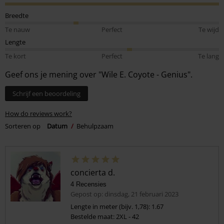
Breedte
Te nauw
Perfect
Te wijd
Lengte
Te kort
Perfect
Te lang
Geef ons je mening over "Wile E. Coyote - Genius".
Schrijf een beoordeling
How do reviews work?
Sorteren op
Datum
Behulpzaam
concierta d.
4 Recensies
Gepost op: dinsdag, 21 februari 2023
Lengte in meter (bijv. 1,78): 1.67
Bestelde maat: 2XL - 42