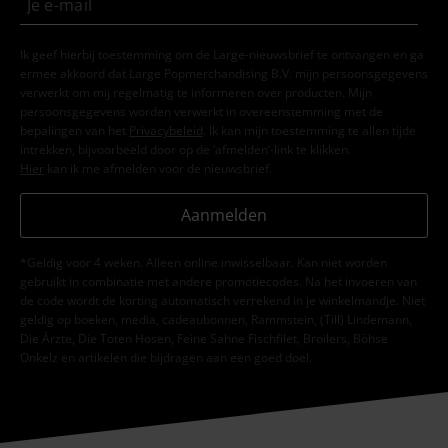
Ik geef hierbij toestemming om de Large-nieuwsbrief te ontvangen en ga
ermee akkoord dat Large Popmerchandising B.V. mijn persoonsgegevens
verwerkt om mij regelmatig te informeren over producten. Mijn
persoonsgegevens worden verwerkt in overeenstemming met de
bepalingen van het
Privacybeleid
. Ik kan mijn toestemming te allen tijde
intrekken, bijvoorbeeld door op de ‘afmelden’-link te klikken.
Hier
kan ik me afmelden voor de nieuwsbrief.
Aanmelden
*Geldig voor 4 weken. Alleen online inwisselbaar. Kan niet worden
gebruikt in combinatie met andere promotiecodes. Na het invoeren van
de code wordt de korting automatisch verrekend in je winkelmandje. Niet
geldig op boeken, media, cadeaubonnen, Rammstein, (Till) Lindemann,
Die Ärzte, Die Toten Hosen, Feine Sahne Fischfilet, Broilers, Böhse
Onkelz en artikelen die bijdragen aan een goed doel.