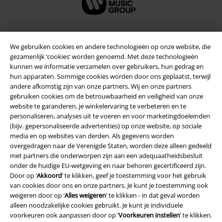
We gebruiken cookies en andere technologieën op onze website, die
Beveiliging
gezamenlijk ‘cookies’ worden genoemd. Met deze technologieën
kunnen we informatie verzamelen over gebruikers, hun gedrag en
hun apparaten. Sommige cookies worden door ons geplaatst, terwijl
andere afkomstig zijn van onze partners. Wij en onze partners
gebruiken cookies om de betrouwbaarheid en veiligheid van onze
website te garanderen, je winkelervaring te verbeteren en te
personaliseren, analyses uit te voeren en voor marketingdoeleinden
(bijv. gepersonaliseerde advertenties) op onze website, op sociale
media en op websites van derden. Als gegevens worden
overgedragen naar de Verenigde Staten, worden deze alleen gedeeld
met partners die onderworpen zijn aan een adequaatheidsbesluit
onder de huidige EU-wetgeving en naar behoren gecertificeerd zijn.
Door op ‘
Akkoord
’ te klikken, geef je toestemming voor het gebruik
van cookies door ons en onze partners. Je kunt je toestemming ook
Legal
weigeren door op ‘
Alles weigeren
’ te klikken - in dat geval worden
alleen noodzakelijke cookies gebruikt. Je kunt je individuele
Algemene Voorwaarden
voorkeuren ook aanpassen door op ‘
Voorkeuren instellen
’ te klikken.