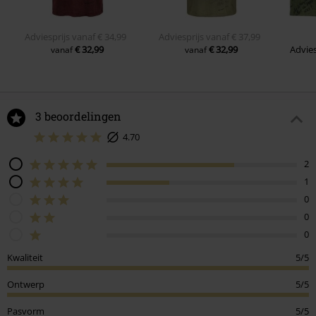
Adviesprijs
vanaf
€ 34,99
Adviesprijs
vanaf
€ 37,99
€ 32,99
€ 32,99
Advies
vanaf
vanaf
3 beoordelingen
4.70
2
1
0
0
0
Kwaliteit
5/5
Ontwerp
5/5
Pasvorm
5/5