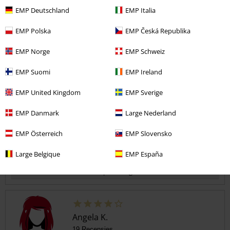
5
EMP Deutschland
EMP Italia
Ontwerp
5
Pasvorm
EMP Polska
EMP Česká Republika
5
Breedte
EMP Norge
EMP Schweiz
Te nauw
Perfect
Te wijd
EMP Suomi
EMP Ireland
Lengte
Te kort
Perfect
Te lang
EMP United Kingdom
EMP Sverige
Geverifieerde recensie
EMP Danmark
Large Nederland
Heeft deze recensie je geholpen?
EMP Österreich
EMP Slovensko
Large Belgique
EMP España
Opmerking
Angela K.
19 Recensies