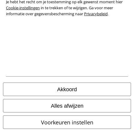
Je hebt het recht om je toestemming op elk gewenst moment hier
Bedrijfsgegevens
Cookie-instellingen
in te trekken of te wijzigen. Ga voor meer
informatie over gegevensbescherming naar
Privacybeleid
.
Privacyverklaring
Verklaring van conformiteit
Informatie over toegankelijkheid
Cookie-instellingen
Annuleer bestelling
Alle prijzen incl.
wettelijke BTW
Akkoord
© 1986-2026 Large Popmerchandising BV
Alles afwijzen
Voorkeuren instellen
Onze online shops