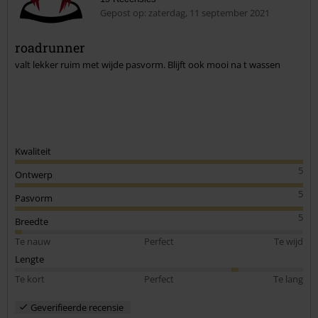
Gepost op: zaterdag, 11 september 2021
roadrunner
valt lekker ruim met wijde pasvorm. Blijft ook mooi na t wassen
Commentaar versturen
Kwaliteit
5
Ontwerp
5
Pasvorm
5
Breedte
Te nauw
Perfect
Te wijd
Lengte
Te kort
Perfect
Te lang
Geverifieerde recensie