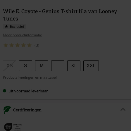
Wile E. Coyote - Genius T-shirt lila van Looney
Tunes
Exclusief
Meer productinformatie
(3)
Kies
XS
S
M
L
XL
XXL
je
Productafmetingen en maattabel
maat
Uit voorraad leverbaar
Certificeringen