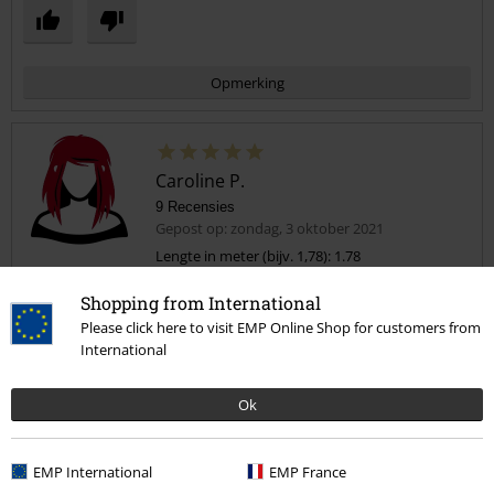
Opmerking
Caroline P.
9 Recensies
Gepost op: zondag, 3 oktober 2021
Lengte in meter (bijv. 1,78): 1.78
Bestelde maat: xxl
Shopping from International
Commentaar versturen
Gewoon leuk
Please click here to visit EMP Online Shop for customers from
Zit prima ziet er leuk uit
International
Ok
EMP International
EMP France
Kwaliteit