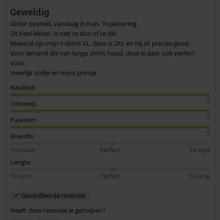
Geweldig
Gister besteld, vandaag in huis. Toplevering.
Zit heel lekker, is niet te dun of te dik.
Meestal zijn mijn t-shirts XL, deze is 2XL en hij zit precies goed.
Voor iemand die van lange shirts houd, deze is daar ook perfect
voor.
Heerlijk stofje en mooi printje
Kwaliteit
5
Ontwerp
5
Pasvorm
5
Breedte
Te nauw
Perfect
Te wijd
Lengte
Te kort
Perfect
Te lang
Geverifieerde recensie
Heeft deze recensie je geholpen?