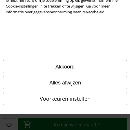
Je hebt het recht om je toestemming op elk gewenst moment hier
Verklaring van conformiteit
Cookie-instellingen
in te trekken of te wijzigen. Ga voor meer
informatie over gegevensbescherming naar
Privacybeleid
.
Informatie over toegankelijkheid
Cookie-instellingen
Annuleer bestelling
Alle prijzen incl.
wettelijke BTW
© 1986-2026 Large Popmerchandising BV
Akkoord
Alles afwijzen
Onze online shops
Voorkeuren instellen
EMP International
EMP France
In mijn winkelmandje
EMP Deutschland