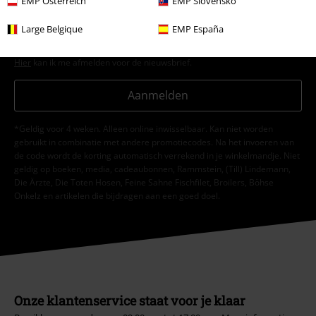
EMP Österreich
EMP Slovensko
verwerkt om mij regelmatig te informeren over producten. Mijn
persoonsgegevens worden verwerkt in overeenstemming met de
Large Belgique
EMP España
bepalingen van het
Privacybeleid
. Ik kan mijn toestemming te allen tijde
intrekken, bijvoorbeeld door op de ‘afmelden’-link te klikken.
Hier
kan ik me afmelden voor de nieuwsbrief.
Aanmelden
*Geldig voor 4 weken. Alleen online inwisselbaar. Kan niet worden
gebruikt in combinatie met andere promotiecodes. Na het invoeren van
de code wordt de korting automatisch verrekend in je winkelmandje. Niet
geldig op boeken, media, cadeaubonnen, Rammstein, (Till) Lindemann,
Die Ärzte, Die Toten Hosen, Feine Sahne Fischfilet, Broilers, Böhse
Onkelz en artikelen die bijdragen aan een goed doel.
Onze klantenservice staat voor je klaar