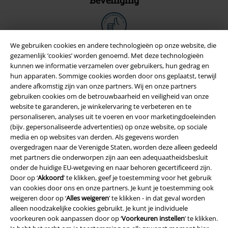
Beveiliging
We gebruiken cookies en andere technologieën op onze website, die
gezamenlijk ‘cookies’ worden genoemd. Met deze technologieën
kunnen we informatie verzamelen over gebruikers, hun gedrag en
hun apparaten. Sommige cookies worden door ons geplaatst, terwijl
andere afkomstig zijn van onze partners. Wij en onze partners
gebruiken cookies om de betrouwbaarheid en veiligheid van onze
website te garanderen, je winkelervaring te verbeteren en te
personaliseren, analyses uit te voeren en voor marketingdoeleinden
(bijv. gepersonaliseerde advertenties) op onze website, op sociale
media en op websites van derden. Als gegevens worden
overgedragen naar de Verenigde Staten, worden deze alleen gedeeld
Legal
met partners die onderworpen zijn aan een adequaatheidsbesluit
Algemene Voorwaarden
onder de huidige EU-wetgeving en naar behoren gecertificeerd zijn.
Door op ‘
Akkoord
’ te klikken, geef je toestemming voor het gebruik
van cookies door ons en onze partners. Je kunt je toestemming ook
Bedrijfsgegevens
weigeren door op ‘
Alles weigeren
’ te klikken - in dat geval worden
alleen noodzakelijke cookies gebruikt. Je kunt je individuele
Privacyverklaring
voorkeuren ook aanpassen door op ‘
Voorkeuren instellen
’ te klikken.