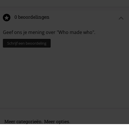
0 beoordelingen
Geef ons je mening over "Who made who".
Schrijf een beoordeling
Meer categorieën. Meer opties.