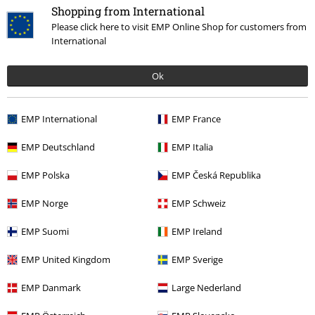
Sale %
Media
Vinyl
Shopping from International
Please click here to visit EMP Online Shop for customers from
Band Merch
Genre
Hardrock
International
Band Merch
Media
Vinyl
Ok
Band Merch
Top Bands
AC/DC
Media
Vinyl
Band Merch
Genre
Rock
EMP International
EMP France
EMP Deutschland
EMP Italia
15%
EMP Polska
EMP Česká Republika
E-mailnieuwsbrief
korting
EMP Norge
EMP Schweiz
Meld je aan en ontvang een code voor 15%
korting!
Meer info
EMP Suomi
EMP Ireland
EMP United Kingdom
EMP Sverige
EMP Danmark
Large Nederland
Ik geef hierbij toestemming om de Large-nieuwsbrief te ontvangen en ga
ermee akkoord dat Large Popmerchandising B.V. mijn persoonsgegevens