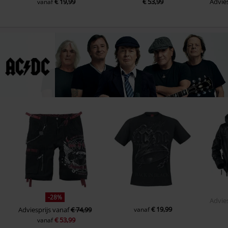
€ 19,99
€ 53,99
Advies
vanaf
-28%
Advies
€ 19,99
Adviesprijs
vanaf
€ 74,99
vanaf
€ 53,99
vanaf