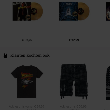
3.
D.T.
4.
Sink the pink
5.
Ride on
6.
Hells bells
7.
Shake your foundations
€ 32,99
€ 32,99
8.
Chase the ace
9.
For those about to rock
Klanten kochten ook
Adviesprijs
vanaf
€ 24,99
Adviesprijs
€ 59,99