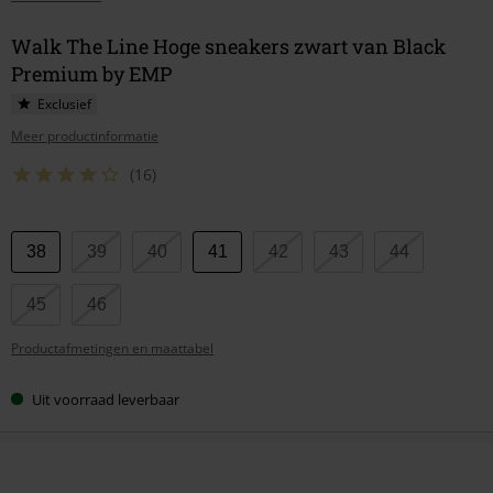
Walk The Line Hoge sneakers zwart van Black
Premium by EMP
Exclusief
Meer productinformatie
(16)
Kies
38
39
40
41
42
43
44
je
maat
45
46
Productafmetingen en maattabel
Uit voorraad leverbaar