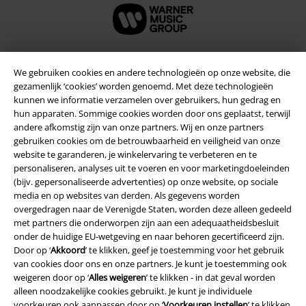
We gebruiken cookies en andere technologieën op onze website, die
Beveiliging
gezamenlijk ‘cookies’ worden genoemd. Met deze technologieën
kunnen we informatie verzamelen over gebruikers, hun gedrag en
hun apparaten. Sommige cookies worden door ons geplaatst, terwijl
andere afkomstig zijn van onze partners. Wij en onze partners
gebruiken cookies om de betrouwbaarheid en veiligheid van onze
website te garanderen, je winkelervaring te verbeteren en te
personaliseren, analyses uit te voeren en voor marketingdoeleinden
(bijv. gepersonaliseerde advertenties) op onze website, op sociale
media en op websites van derden. Als gegevens worden
overgedragen naar de Verenigde Staten, worden deze alleen gedeeld
met partners die onderworpen zijn aan een adequaatheidsbesluit
onder de huidige EU-wetgeving en naar behoren gecertificeerd zijn.
Door op ‘
Akkoord
’ te klikken, geef je toestemming voor het gebruik
van cookies door ons en onze partners. Je kunt je toestemming ook
weigeren door op ‘
Alles weigeren
’ te klikken - in dat geval worden
Legal
alleen noodzakelijke cookies gebruikt. Je kunt je individuele
voorkeuren ook aanpassen door op ‘
Voorkeuren instellen
’ te klikken.
Algemene Voorwaarden