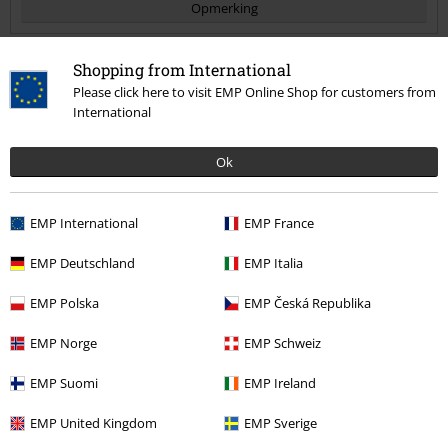
Opmerking
Shopping from International
Please click here to visit EMP Online Shop for customers from
Diana B.
International
2 Recensies
Gepost op: dinsdag, 27 juni 2023
Ok
Bestelde maat: 40
Jammer maar ach
Commentaar versturen
EMP International
EMP France
Ze zijn te gek, ik kan er heerlijk op lopen, jammer dat een van de
"ringetjes" waar de veter door gaat los is, maar ja...
EMP Deutschland
EMP Italia
EMP Polska
EMP Česká Republika
EMP Norge
EMP Schweiz
Kwaliteit
2
Ontwerp
EMP Suomi
EMP Ireland
5
Pasvorm
EMP United Kingdom
EMP Sverige
5