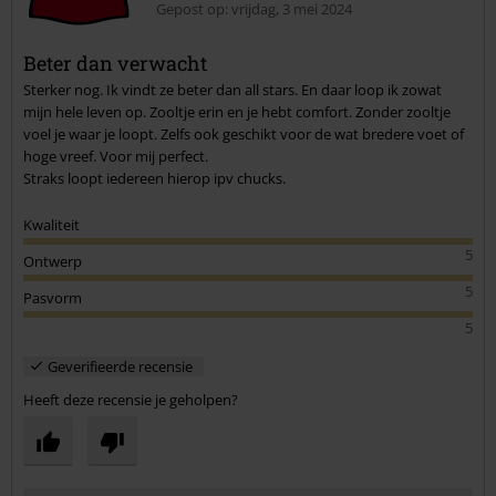
Gepost op: vrijdag, 3 mei 2024
Beter dan verwacht
Sterker nog. Ik vindt ze beter dan all stars. En daar loop ik zowat
Commentaar versturen
mijn hele leven op. Zooltje erin en je hebt comfort. Zonder zooltje
voel je waar je loopt. Zelfs ook geschikt voor de wat bredere voet of
hoge vreef. Voor mij perfect.
Straks loopt iedereen hierop ipv chucks.
Kwaliteit
5
Ontwerp
5
Pasvorm
5
Geverifieerde recensie
Heeft deze recensie je geholpen?