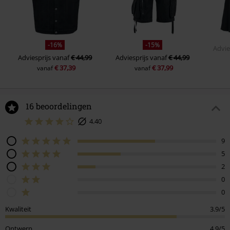
-16%
-15%
Advie
Adviesprijs
vanaf
€ 44,99
Adviesprijs
vanaf
€ 44,99
€ 37,39
€ 37,99
vanaf
vanaf
16 beoordelingen
4.40
9
5
2
0
0
Kwaliteit
3.9/5
Ontwerp
4.9/5