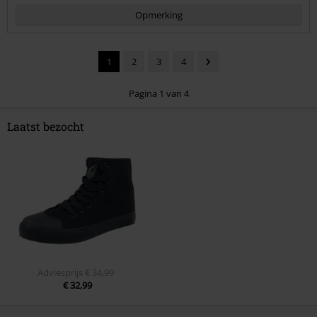
Opmerking
1
2
3
4
Pagina 1 van 4
Laatst bezocht
Commentaar versturen
Adviesprijs
€ 34,99
€ 32,99