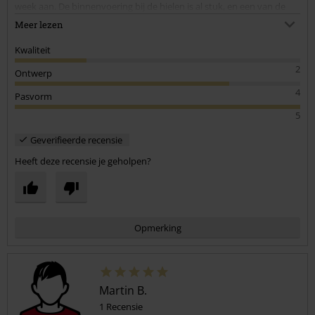
week aan. De binnenvoering bij de hielen is al stuk, en een van de
lipjes is al aan het scheuren. Ze zijn nog te dragen gelukkig, maar wel
Meer lezen
erg
zonde
Kwaliteit
2
Ontwerp
4
Pasvorm
5
Geverifieerde recensie
Heeft deze recensie je geholpen?
Opmerking
Martin B.
1 Recensie