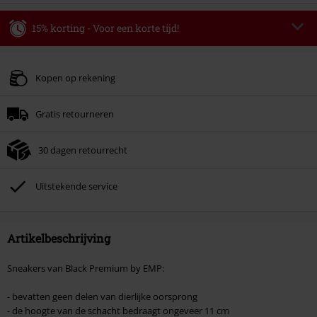
15% korting - Voor een korte tijd!
Code
WEEKEND
Kopieer de code
Geldig t/m 09-08-2026
Kopen op rekening
Minimale bestelwaarde € 49.99.
Gratis retourneren
Zodra je de code hebt ingevoerd, wordt de korting automatisch verrekend in
je winkelmandje.
30 dagen retourrecht
Kan niet gecombineerd worden met andere kortingscodes. Boeken, media,
tickets, Rammstein, (Till) Lindemann, Böhse Onkelz, Broilers, Die Ärzte, Die
Toten Hosen, Metality, cadeaubonnen en artikelen met een inbegrepen
Uitstekende service
donatie zijn uitgesloten van de korting.
Artikelbeschrijving
Sneakers van Black Premium by EMP:
- bevatten geen delen van dierlijke oorsprong
- de hoogte van de schacht bedraagt ongeveer 11 cm