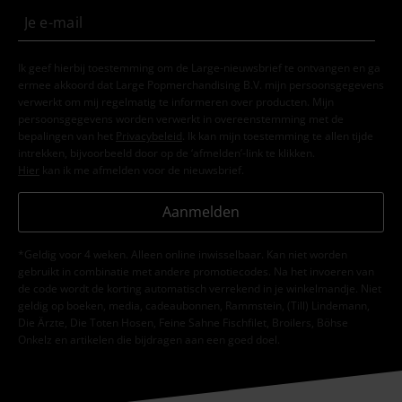
Ik geef hierbij toestemming om de Large-nieuwsbrief te ontvangen en ga
ermee akkoord dat Large Popmerchandising B.V. mijn persoonsgegevens
verwerkt om mij regelmatig te informeren over producten. Mijn
persoonsgegevens worden verwerkt in overeenstemming met de
bepalingen van het
Privacybeleid
. Ik kan mijn toestemming te allen tijde
intrekken, bijvoorbeeld door op de ‘afmelden’-link te klikken.
Hier
kan ik me afmelden voor de nieuwsbrief.
Aanmelden
*Geldig voor 4 weken. Alleen online inwisselbaar. Kan niet worden
gebruikt in combinatie met andere promotiecodes. Na het invoeren van
de code wordt de korting automatisch verrekend in je winkelmandje. Niet
geldig op boeken, media, cadeaubonnen, Rammstein, (Till) Lindemann,
Die Ärzte, Die Toten Hosen, Feine Sahne Fischfilet, Broilers, Böhse
Onkelz en artikelen die bijdragen aan een goed doel.