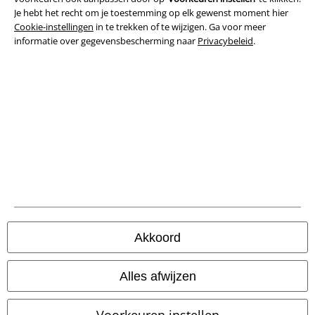
Je hebt het recht om je toestemming op elk gewenst moment hier
Cookie-instellingen
in te trekken of te wijzigen. Ga voor meer
Bedrijfsgegevens
informatie over gegevensbescherming naar
Privacybeleid
.
Privacyverklaring
Verklaring van conformiteit
Informatie over toegankelijkheid
Cookie-instellingen
Annuleer bestelling
Alle prijzen incl.
wettelijke BTW
Akkoord
© 1986-2026 Large Popmerchandising BV
Alles afwijzen
Voorkeuren instellen