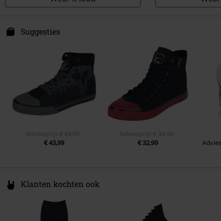
Suggesties
Adviesprijs
€ 44,99
Adviesprijs
€ 34,99
€ 43,99
€ 32,99
Advies
Klanten kochten ook