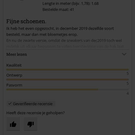
Lengte in meter (bijv. 1,78): 1.68
Bestelde maat: 41
Commentaar versturen
Fijne schoenen.
Ik heb het even opgezocht, in december 2019 dezelfde soort
besteld, maar dan met bloemetjes erop.
En nu de zwarte versie, omdat de sneakers van dec2019 toch wel
redelijk uit elkaar begonnen te vallen (versteviging van de hak laat
aan de binnenkant los, kleine scheurtjes in de zool aan de zijkanten).
Meer lezen
Toch anderhalf jaar lang redelijk veel op gelopen! En dat voor die
Kwaliteit
prijs!
5
Ontwerp
5
Pasvorm
4
Geverifieerde recensie
Heeft deze recensie je geholpen?