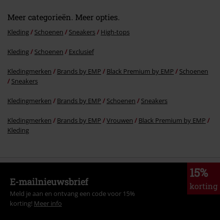
Meer categorieën. Meer opties.
Kleding
Schoenen
Sneakers
High-tops
Kleding
Schoenen
Exclusief
Kledingmerken
Brands by EMP
Black Premium by EMP
Schoenen
Sneakers
Kledingmerken
Brands by EMP
Schoenen
Sneakers
Kledingmerken
Brands by EMP
Vrouwen
Black Premium by EMP
Kleding
15%
E-mailnieuwsbrief
korting
Meld je aan en ontvang een code voor 15%
korting!
Meer info