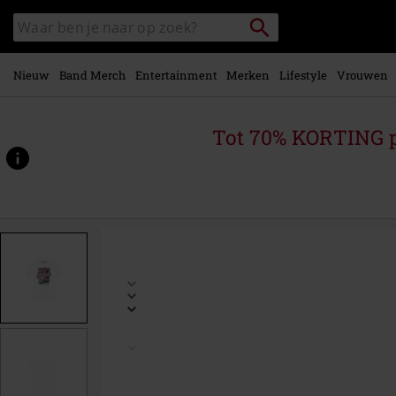
Overslaan
Packstation
Zoek
naar
zoeken
in
hoofdinhoud
catalogus
Nieuw
Band Merch
Entertainment
Merken
Lifestyle
Vrouwen
Tot 70% KORTING 
https://www.large.be/p/vintage-
angel/579592.html