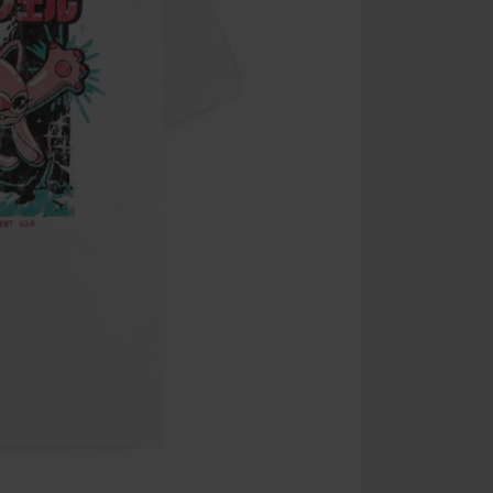
Zodra je de co
winkelmandje.
Kan niet geco
Rammstein, (Ti
cadeaubonnen e