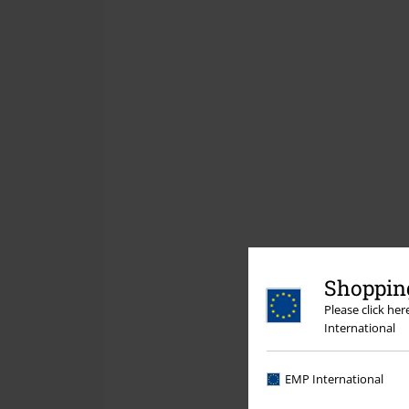
Shopping
Please click he
International
EMP International