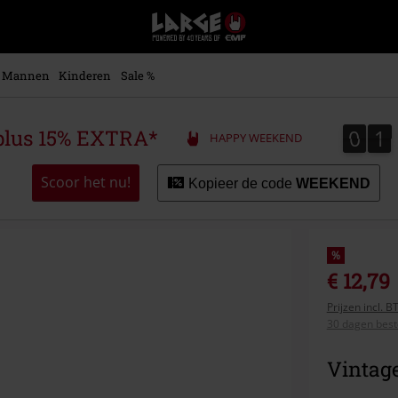
Large
–
Muziek-,
entertainment-,
Mannen
Kinderen
Sale %
en
gaming-
merch
0
1
0
1
plus 15% EXTRA*
HAPPY WEEKEND
+
alternatieve
kleding
Scoor het nu!
Kopieer de code
WEEKEND
%
€ 12,79
Prijzen incl. 
30 dagen beste
Vintage