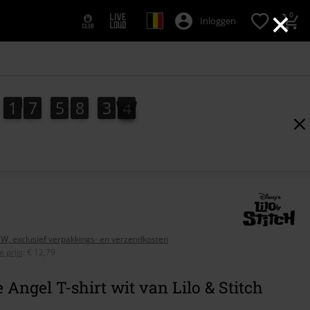
×
0
Inloggen
1
7
5
8
3
3
1
7
5
8
3
2
4
2
3
BTW, exclusief verpakkings- en verzendkosten
 prijs
:
€ 12,79
 Angel T-shirt wit van Lilo & Stitch