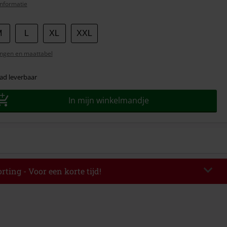
nformatie
M
L
XL
XXL
ngen en maattabel
ad leverbaar
In mijn winkelmandje
rting - Voor een korte tijd!
EKEND
Kopieer de code
-08-2026
elwaarde € 49.99.