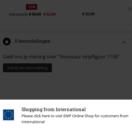
-26%
Ad
€ 32,99
Adviesprijs
€ 59,99
€ 43,99
0 beoordelingen
Geef ons je mening over "Venusaur vinylfiguur 1158".
Schrijf een beoordeling
Shopping from International
Please click here to visit EMP Online Shop for customers from
International