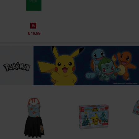
%
€ 19,99