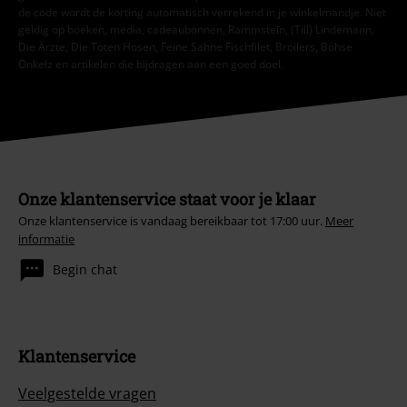
de code wordt de korting automatisch verrekend in je winkelmandje. Niet
geldig op boeken, media, cadeaubonnen, Rammstein, (Till) Lindemann,
Die Ärzte, Die Toten Hosen, Feine Sahne Fischfilet, Broilers, Böhse
Onkelz en artikelen die bijdragen aan een goed doel.
Onze klantenservice staat voor je klaar
Onze klantenservice is vandaag bereikbaar tot 17:00 uur.
Meer
informatie
Begin chat
Klantenservice
Veelgestelde vragen