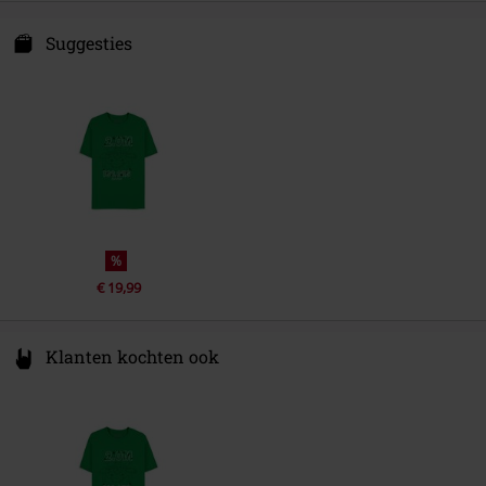
Funko EU, BV
Zuidplein 36
Suggesties
1077 XV Amsterdam
Netherlands
www.funko.com
%
€ 19,99
Klanten kochten ook