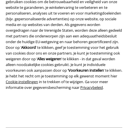
gebruiken cookies om de betrouwbaarheid en veiligheid van onze
website te garanderen, je winkelervaring te verbeteren en te
personaliseren, analyses uit te voeren en voor marketingdoeleinden
(bijv. gepersonaliseerde advertenties) op onze website, op sociale
media en op websites van derden. Als gegevens worden
Legal
overgedragen naar de Verenigde Staten, worden deze alleen gedeeld
met partners die onderworpen zijn aan een adequaatheidsbesluit
Algemene Voorwaarden
onder de huidige EU-wetgeving en naar behoren gecertificeerd zijn.
Door op ‘
Akkoord
’ te klikken, geef je toestemming voor het gebruik
Bedrijfsgegevens
van cookies door ons en onze partners. Je kunt je toestemming ook
weigeren door op ‘
Alles weigeren
’ te klikken - in dat geval worden
alleen noodzakelijke cookies gebruikt. Je kunt je individuele
Privacyverklaring
voorkeuren ook aanpassen door op ‘
Voorkeuren instellen
’ te klikken.
Je hebt het recht om je toestemming op elk gewenst moment hier
Verklaring van conformiteit
Cookie-instellingen
in te trekken of te wijzigen. Ga voor meer
informatie over gegevensbescherming naar
Privacybeleid
.
Informatie over toegankelijkheid
Cookie-instellingen
Annuleer bestelling