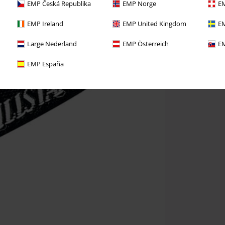
EMP Česká Republika
EMP Norge
EM
EMP Ireland
EMP United Kingdom
EM
Large Nederland
EMP Österreich
EM
EMP España