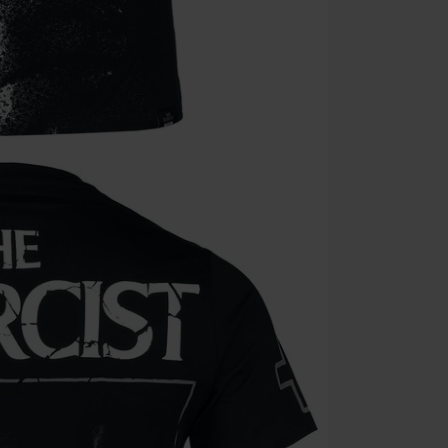
Minimale best
Zodra je de co
winkelmandje.
Kan niet geco
Rammstein, (Ti
cadeaubonnen e