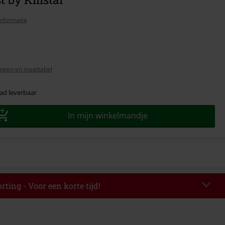
nformatie
ngen en maattabel
ad leverbaar
In mijn winkelmandje
rting - Voor een korte tijd!
EKEND
Kopieer de code
-08-2026