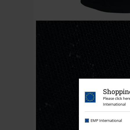
Shopping
Please click he
International
EMP International