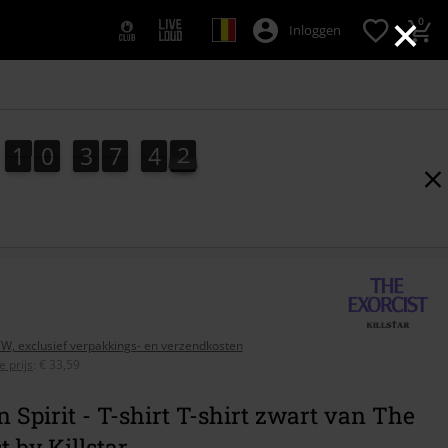
×
0
Inloggen
1
0
3
7
4
1
1
0
3
7
4
0
0
2
1
BTW, exclusief verpakkings- en verzendkosten
 prijs
:
€ 33,59
 Spirit - T-shirt T-shirt zwart van The
t by Killstar