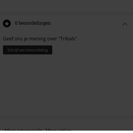
0 beoordelingen
Geef ons je mening over "Tribals".
Schrijf een beoordeling
Meer categorieën. Meer opties.