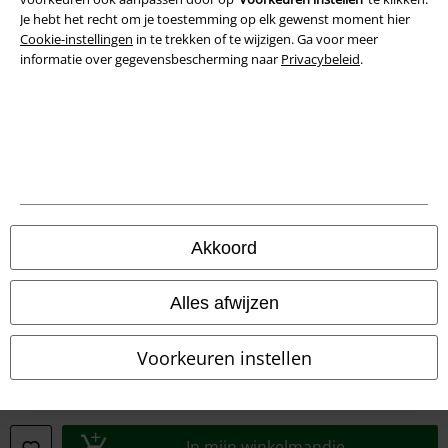
Je hebt het recht om je toestemming op elk gewenst moment hier
Verklaring van conformiteit
Cookie-instellingen
in te trekken of te wijzigen. Ga voor meer
informatie over gegevensbescherming naar
Privacybeleid
.
Informatie over toegankelijkheid
Cookie-instellingen
Annuleer bestelling
Alle prijzen incl.
wettelijke BTW
© 1986-2026 Large Popmerchandising BV
Akkoord
Alles afwijzen
Onze online shops
Voorkeuren instellen
EMP International
EMP France
In mijn winkelmandje