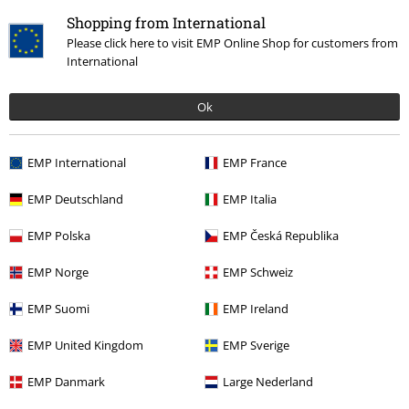
Kleding & accessoires
Sieraden & extra's
Armbanden
Shopping from International
Please click here to visit EMP Online Shop for customers from
Accessoires
Sieraden
Zweetbanden
International
Sale %
Vrouwen
Sieraden
Ok
Sale %
Bandmerch
Sieraden
EMP International
EMP France
Sale %
Sieraden
Zweetbanden
EMP Deutschland
EMP Italia
EMP Polska
EMP Česká Republika
15%
E-mailnieuwsbrief
korting
EMP Norge
EMP Schweiz
Meld je aan en ontvang een code voor 15%
korting!
Meer info
EMP Suomi
EMP Ireland
EMP United Kingdom
EMP Sverige
EMP Danmark
Large Nederland
Ik geef hierbij toestemming om de Large-nieuwsbrief te ontvangen en ga