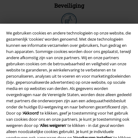
Beveiliging
We gebruiken cookies en andere technologieën op onze website, die
gezamenlijk ‘cookies’ worden genoemd. Met deze technologieën
kunnen we informatie verzamelen over gebruikers, hun gedrag en
hun apparaten. Sommige cookies worden door ons geplaatst, terwijl
andere afkomstig zijn van onze partners. Wij en onze partners
gebruiken cookies om de betrouwbaarheid en veiligheid van onze
website te garanderen, je winkelervaring te verbeteren en te
personaliseren, analyses uit te voeren en voor marketingdoeleinden
(bijv. gepersonaliseerde advertenties) op onze website, op sociale
media en op websites van derden. Als gegevens worden
overgedragen naar de Verenigde Staten, worden deze alleen gedeeld
Legal
met partners die onderworpen zijn aan een adequaatheidsbesluit
Algemene Voorwaarden
onder de huidige EU-wetgeving en naar behoren gecertificeerd zijn.
Door op ‘
Akkoord
’ te klikken, geef je toestemming voor het gebruik
van cookies door ons en onze partners. Je kunt je toestemming ook
Bedrijfsgegevens
weigeren door op ‘
Alles weigeren
’ te klikken - in dat geval worden
alleen noodzakelijke cookies gebruikt. Je kunt je individuele
Privacyverklaring
voorkeuren ook aanpassen door op ‘
Voorkeuren instellen
’ te klikken.