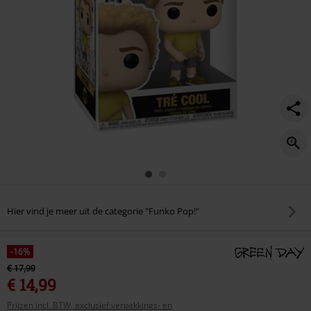
499/595616St.html
Hier vind je meer uit de categorie "Funko Pop!"
-16%
€ 17,99
€ 14,99
Prijzen incl. BTW, exclusief verpakkings- en