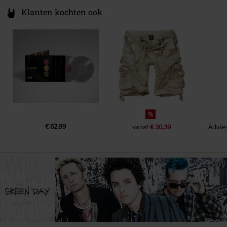
Klanten kochten ook
%
€ 62,99
€ 30,39
Advies
vanaf