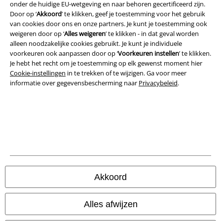
onder de huidige EU-wetgeving en naar behoren gecertificeerd zijn.
Door op ‘
Akkoord
’ te klikken, geef je toestemming voor het gebruik
van cookies door ons en onze partners. Je kunt je toestemming ook
weigeren door op ‘
Alles weigeren
’ te klikken - in dat geval worden
Legal
alleen noodzakelijke cookies gebruikt. Je kunt je individuele
voorkeuren ook aanpassen door op ‘
Voorkeuren instellen
’ te klikken.
Algemene Voorwaarden
Je hebt het recht om je toestemming op elk gewenst moment hier
Cookie-instellingen
in te trekken of te wijzigen. Ga voor meer
Bedrijfsgegevens
informatie over gegevensbescherming naar
Privacybeleid
.
Privacyverklaring
Verklaring van conformiteit
Informatie over toegankelijkheid
Cookie-instellingen
Akkoord
Annuleer bestelling
Alles afwijzen
Alle prijzen incl.
wettelijke BTW