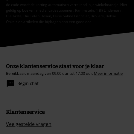
de code wordt de korting automatisch verrekend in je winkelmandje. Niet
geldig op boeken, media, cadeaubonnen, Rammstein, (Till) Lindemann,
Die Ärzte, Die Toten Hosen, Feine Sahne Fischfilet, Broilers, Böhse
Onkelz en artikelen die bijdragen aan een goed doel.
Onze klantenservice staat voor je klaar
Bereikbaar: maandag van 09:00 uur tot 17:00 uur.
Meer informatie
Begin chat
Klantenservice
Veelgestelde vragen