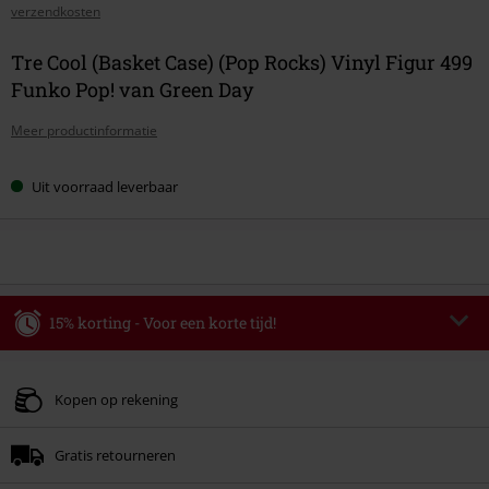
verzendkosten
Tre Cool (Basket Case) (Pop Rocks) Vinyl Figur 499
Funko Pop! van Green Day
Meer productinformatie
Uit voorraad leverbaar
15% korting - Voor een korte tijd!
Code
WEEKEND
Kopieer de code
Geldig t/m 09-08-2026
Kopen op rekening
Minimale bestelwaarde € 49.99.
Gratis retourneren
Zodra je de code hebt ingevoerd, wordt de korting automatisch verrekend in
je winkelmandje.