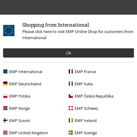
Shopping from International
Please click here to visit EMP Online Shop for customers from
International
Ok
Meer categorieën. Meer opties.
EMP International
EMP France
Stijlen
Cadeau-ideeën
Muziek Fans
EMP Deutschland
EMP Italia
Band Merch
Wonen
EMP Polska
EMP Česká Republika
Band Merch
Top Bands
Green Day
EMP Norge
EMP Schweiz
Band Merch
Decoratie
EMP Suomi
EMP Ireland
Band Merch
Figuren
Funko Pop!
EMP United Kingdom
EMP Sverige