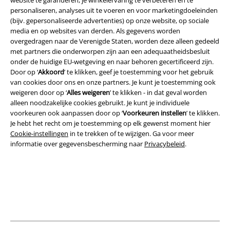
website te garanderen, je winkelervaring te verbeteren en te
personaliseren, analyses uit te voeren en voor marketingdoeleinden
(bijv. gepersonaliseerde advertenties) op onze website, op sociale
media en op websites van derden. Als gegevens worden
overgedragen naar de Verenigde Staten, worden deze alleen gedeeld
Legal
met partners die onderworpen zijn aan een adequaatheidsbesluit
onder de huidige EU-wetgeving en naar behoren gecertificeerd zijn.
Algemene Voorwaarden
Door op ‘
Akkoord
’ te klikken, geef je toestemming voor het gebruik
van cookies door ons en onze partners. Je kunt je toestemming ook
Bedrijfsgegevens
weigeren door op ‘
Alles weigeren
’ te klikken - in dat geval worden
alleen noodzakelijke cookies gebruikt. Je kunt je individuele
Privacyverklaring
voorkeuren ook aanpassen door op ‘
Voorkeuren instellen
’ te klikken.
Je hebt het recht om je toestemming op elk gewenst moment hier
Verklaring van conformiteit
Cookie-instellingen
in te trekken of te wijzigen. Ga voor meer
informatie over gegevensbescherming naar
Privacybeleid
.
Informatie over toegankelijkheid
Cookie-instellingen
Annuleer bestelling
Alle prijzen incl.
wettelijke BTW