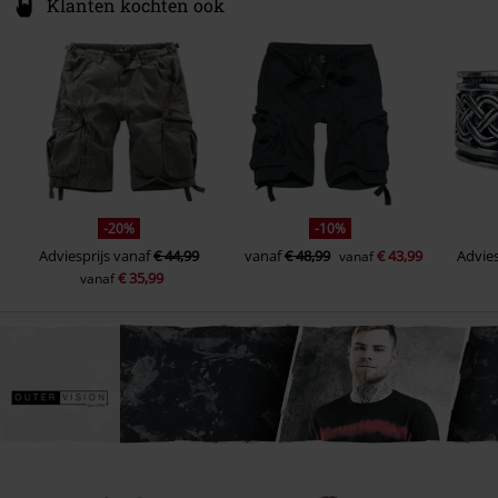
Klanten kochten ook
-20%
-10%
Adviesprijs
vanaf
€ 44,99
vanaf
€ 48,99
€ 43,99
Advies
vanaf
€ 35,99
vanaf