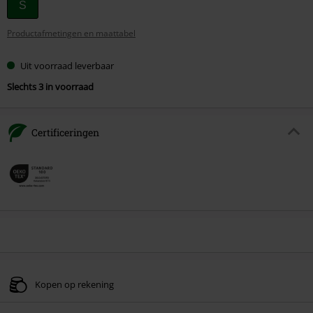
Kies
S
je
Productafmetingen en maattabel
maat
Uit voorraad leverbaar
Slechts 3 in voorraad
Certificeringen
Kopen op rekening