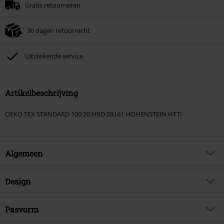
Gratis retourneren
30 dagen retourrecht
Uitstekende service
Artikelbeschrijving
OEKO TEX STANDARD 100 20.HBD.08161 HOHENSTEIN HTTI
Algemeen
Artikelnr.
585190
Design
Titel
Thor Hammer - T-shirt Mannen
Producttype
T-shirt
Brand
Pasvorm
Outer Vision
Patroon
effen
Exclusief
Ja