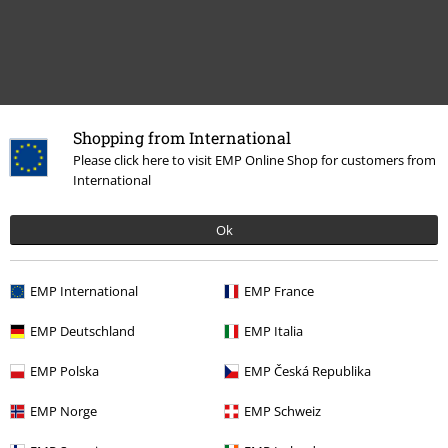
Shopping from International
Please click here to visit EMP Online Shop for customers from
International
Meer categorieën. Meer opties.
Grote maten
Mannen
T-shirts
Ok
Sale %
Mannen
Kleding
T-shirts en tops
EMP International
EMP France
Grote maten
T-shirts en tops
T-shirts
EMP Deutschland
EMP Italia
Stijlen
Basics
Kleding
T-shirts
EMP Polska
EMP Česká Republika
Stijlen
Basics
Basics mannen
EMP Norge
EMP Schweiz