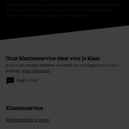
geldig op boeken, media, cadeaubonnen, Rammstein, (Till) Lindemann,
Die Ärzte, Die Toten Hosen, Feine Sahne Fischfilet, Broilers, Böhse
Onkelz en artikelen die bijdragen aan een goed doel.
Onze klantenservice staat voor je klaar
Je kunt ons morgen bereiken van 09:00 uur s morgens tot {1} uur s
middags.
Meer informatie
Begin chat
Klantenservice
Veelgestelde vragen