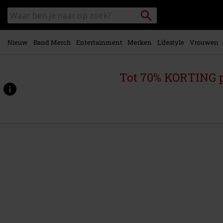
Overslaan
Packstation
Zoek
naar
zoeken
in
hoofdinhoud
catalogus
Nieuw
Band Merch
Entertainment
Merken
Lifestyle
Vrouwen
Tot 70% KORTING 
https://www.large.be/p/this-
consequence/579877St.html