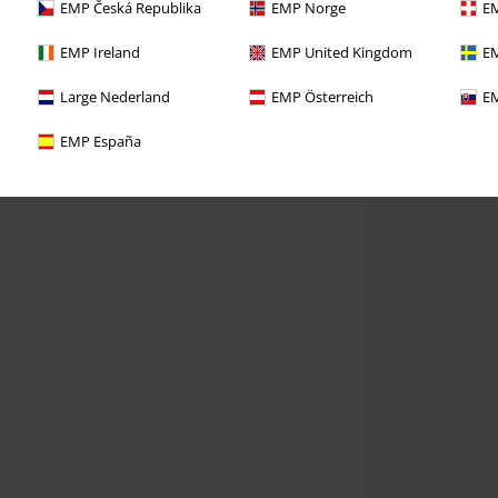
EMP Česká Republika
EMP Norge
EM
EMP Ireland
EMP United Kingdom
EM
Large Nederland
EMP Österreich
EM
EMP España