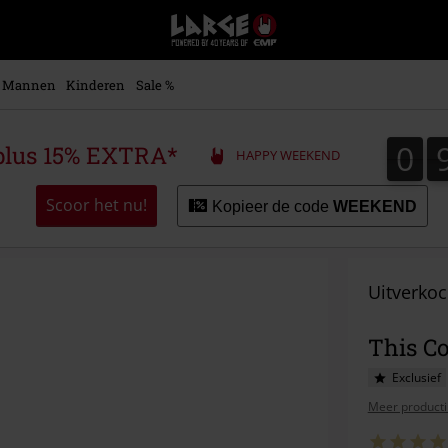
Large
–
Muziek-,
entertainment-,
Mannen
Kinderen
Sale %
en
gaming-
merch
0
0
plus 15% EXTRA*
HAPPY WEEKEND
+
alternatieve
kleding
Scoor het nu!
Kopieer de code
WEEKEND
Uitverkoc
This C
Exclusief
Meer producti