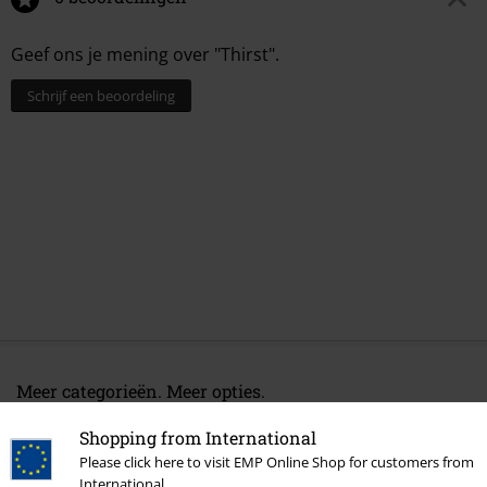
Geef ons je mening over "Thirst".
Schrijf een beoordeling
Meer categorieën. Meer opties.
Sale %
Media
CDs
Shopping from International
Please click here to visit EMP Online Shop for customers from
Band Merch
Genre
Thrash Metal
International