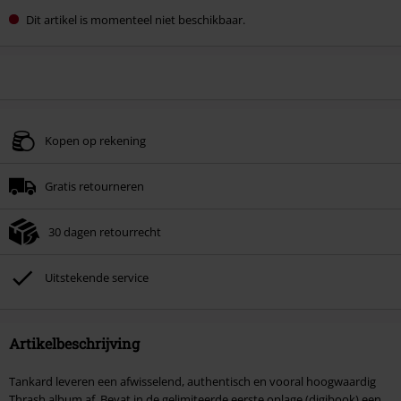
Dit artikel is momenteel niet beschikbaar.
Kopen op rekening
Gratis retourneren
30 dagen retourrecht
Uitstekende service
Artikelbeschrijving
Tankard leveren een afwisselend, authentisch en vooral hoogwaardig
Thrash album af. Bevat in de gelimiteerde eerste oplage (digibook) een