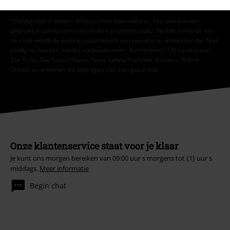
*Geldig voor 4 weken. Alleen online inwisselbaar. Kan niet worden
gebruikt in combinatie met andere promotiecodes. Na het invoeren van
de code wordt de korting automatisch verrekend in je winkelmandje. Niet
geldig op boeken, media, cadeaubonnen, Rammstein, (Till) Lindemann,
Die Ärzte, Die Toten Hosen, Feine Sahne Fischfilet, Broilers, Böhse
Onkelz en artikelen die bijdragen aan een goed doel.
Onze klantenservice staat voor je klaar
Je kunt ons morgen bereiken van 09:00 uur s morgens tot {1} uur s
middags.
Meer informatie
Begin chat