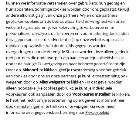
kunnen we informatie verzamelen over gebruikers, hun gedrag en
hun apparaten. Sommige cookies worden door ons geplaatst, terwijl
andere afkomstig zijn van onze partners. Wij en onze partners
gebruiken cookies om de betrouwbaarheid en veiligheid van onze
website te garanderen, je winkelervaring te verbeteren en te
personaliseren, analyses uit te voeren en voor marketingdoeleinden
(bijv. gepersonaliseerde advertenties) op onze website, op sociale
media en op websites van derden. Als gegevens worden
Legal
overgedragen naar de Verenigde Staten, worden deze alleen gedeeld
met partners die onderworpen zijn aan een adequaatheidsbesluit
Algemene Voorwaarden
onder de huidige EU-wetgeving en naar behoren gecertificeerd zijn.
Door op ‘
Akkoord
’ te klikken, geef je toestemming voor het gebruik
van cookies door ons en onze partners. Je kunt je toestemming ook
Bedrijfsgegevens
weigeren door op ‘
Alles weigeren
’ te klikken - in dat geval worden
alleen noodzakelijke cookies gebruikt. Je kunt je individuele
Privacyverklaring
voorkeuren ook aanpassen door op ‘
Voorkeuren instellen
’ te klikken.
Je hebt het recht om je toestemming op elk gewenst moment hier
Verklaring van conformiteit
Cookie-instellingen
in te trekken of te wijzigen. Ga voor meer
informatie over gegevensbescherming naar
Privacybeleid
.
Informatie over toegankelijkheid
Cookie-instellingen