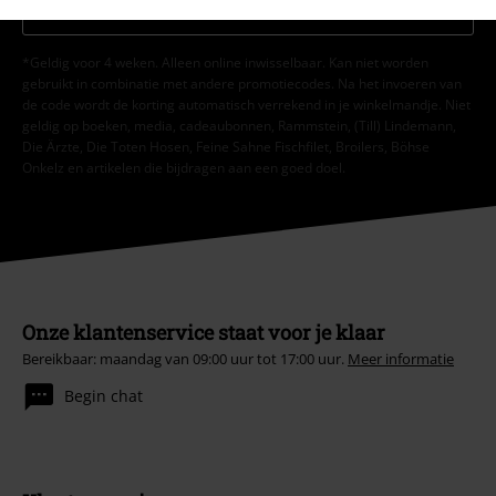
Aanmelden
*Geldig voor 4 weken. Alleen online inwisselbaar. Kan niet worden
gebruikt in combinatie met andere promotiecodes. Na het invoeren van
de code wordt de korting automatisch verrekend in je winkelmandje. Niet
geldig op boeken, media, cadeaubonnen, Rammstein, (Till) Lindemann,
Die Ärzte, Die Toten Hosen, Feine Sahne Fischfilet, Broilers, Böhse
Onkelz en artikelen die bijdragen aan een goed doel.
Onze klantenservice staat voor je klaar
Bereikbaar: maandag van 09:00 uur tot 17:00 uur.
Meer informatie
Begin chat