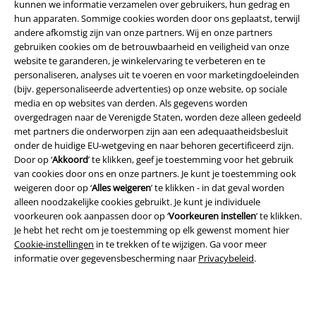
kunnen we informatie verzamelen over gebruikers, hun gedrag en
hun apparaten. Sommige cookies worden door ons geplaatst, terwijl
andere afkomstig zijn van onze partners. Wij en onze partners
gebruiken cookies om de betrouwbaarheid en veiligheid van onze
website te garanderen, je winkelervaring te verbeteren en te
personaliseren, analyses uit te voeren en voor marketingdoeleinden
(bijv. gepersonaliseerde advertenties) op onze website, op sociale
media en op websites van derden. Als gegevens worden
Legal
overgedragen naar de Verenigde Staten, worden deze alleen gedeeld
met partners die onderworpen zijn aan een adequaatheidsbesluit
Algemene Voorwaarden
onder de huidige EU-wetgeving en naar behoren gecertificeerd zijn.
Door op ‘
Akkoord
’ te klikken, geef je toestemming voor het gebruik
van cookies door ons en onze partners. Je kunt je toestemming ook
Bedrijfsgegevens
weigeren door op ‘
Alles weigeren
’ te klikken - in dat geval worden
alleen noodzakelijke cookies gebruikt. Je kunt je individuele
Privacyverklaring
voorkeuren ook aanpassen door op ‘
Voorkeuren instellen
’ te klikken.
Je hebt het recht om je toestemming op elk gewenst moment hier
Verklaring van conformiteit
Cookie-instellingen
in te trekken of te wijzigen. Ga voor meer
informatie over gegevensbescherming naar
Privacybeleid
.
Informatie over toegankelijkheid
Cookie-instellingen