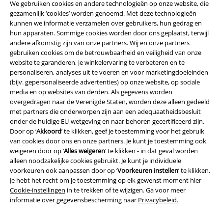
We gebruiken cookies en andere technologieën op onze website, die
gezamenlijk ‘cookies’ worden genoemd. Met deze technologieën
Beveiliging
kunnen we informatie verzamelen over gebruikers, hun gedrag en
hun apparaten. Sommige cookies worden door ons geplaatst, terwijl
andere afkomstig zijn van onze partners. Wij en onze partners
gebruiken cookies om de betrouwbaarheid en veiligheid van onze
website te garanderen, je winkelervaring te verbeteren en te
personaliseren, analyses uit te voeren en voor marketingdoeleinden
(bijv. gepersonaliseerde advertenties) op onze website, op sociale
media en op websites van derden. Als gegevens worden
overgedragen naar de Verenigde Staten, worden deze alleen gedeeld
met partners die onderworpen zijn aan een adequaatheidsbesluit
onder de huidige EU-wetgeving en naar behoren gecertificeerd zijn.
Door op ‘
Akkoord
’ te klikken, geef je toestemming voor het gebruik
van cookies door ons en onze partners. Je kunt je toestemming ook
weigeren door op ‘
Alles weigeren
’ te klikken - in dat geval worden
alleen noodzakelijke cookies gebruikt. Je kunt je individuele
Legal
voorkeuren ook aanpassen door op ‘
Voorkeuren instellen
’ te klikken.
Je hebt het recht om je toestemming op elk gewenst moment hier
Algemene Voorwaarden
Cookie-instellingen
in te trekken of te wijzigen. Ga voor meer
informatie over gegevensbescherming naar
Privacybeleid
.
Bedrijfsgegevens