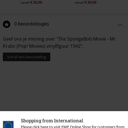
€ 30,99
€ 30,99
vanaf
vanaf
0 beoordelingen
Geef ons je mening over "The SpongeBob Movie - Mr.
Krabs (Pop! Movies) vinylfiguur 1942".
Schrijf een beoordeling
Shopping from International
Please click here to visit EMP Online Shop for customers from
Meer categorieën. Meer opties.