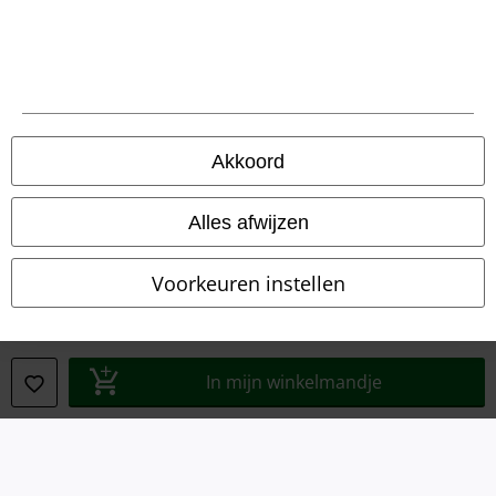
Privacyverklaring
Verklaring van conformiteit
Informatie over toegankelijkheid
Akkoord
Cookie-instellingen
Annuleer bestelling
Alles afwijzen
Alle prijzen incl.
wettelijke BTW
Voorkeuren instellen
© 1986-2026 Large Popmerchandising BV
In mijn winkelmandje
Onze online shops
EMP International