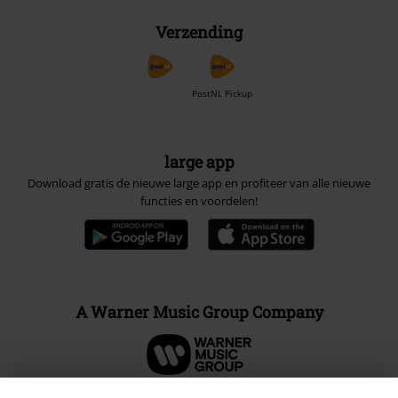
Verzending
PostNL Pickup
large app
Download gratis de nieuwe large app en profiteer van alle nieuwe
functies en voordelen!
A Warner Music Group Company