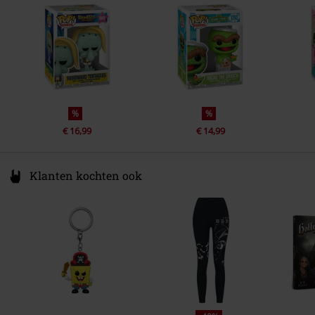
www.funko.com
%
%
€ 16,99
€ 14,99
Klanten kochten ook