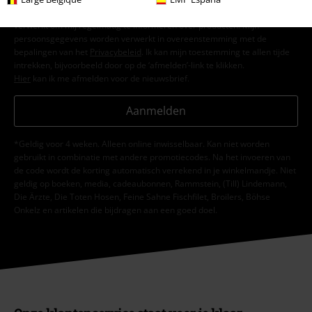
ermee akkoord dat Large Popmerchandising B.V. mijn persoonsgegevens
verwerkt om mij regelmatig te informeren over producten. Mijn
persoonsgegevens worden verwerkt in overeenstemming met de
bepalingen van het
Privacybeleid
. Ik kan mijn toestemming te allen tijde
intrekken, bijvoorbeeld door op de ‘afmelden’-link te klikken.
Hier
kan ik me afmelden voor de nieuwsbrief.
Aanmelden
*Geldig voor 4 weken. Alleen online inwisselbaar. Kan niet worden
gebruikt in combinatie met andere promotiecodes. Na het invoeren van
de code wordt de korting automatisch verrekend in je winkelmandje. Niet
geldig op boeken, media, cadeaubonnen, Rammstein, (Till) Lindemann,
Die Ärzte, Die Toten Hosen, Feine Sahne Fischfilet, Broilers, Böhse
Onkelz en artikelen die bijdragen aan een goed doel.