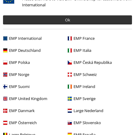
International
Lifestyle
Figuren
Funko Pop!
Ok
Films & Series
Cartoon
Figuren
Funko Pop!
Films & Series
Films en tv
Series
Figuren
EMP International
EMP France
Films & Series
Wonen
EMP Deutschland
EMP Italia
Films & Series
Films en tv
Series
Funko Pop!
EMP Polska
EMP Česká Republika
EMP Norge
EMP Schweiz
15%
EMP Suomi
EMP Ireland
E-mailnieuwsbrief
korting
Meld je aan en ontvang een code voor 15%
EMP United Kingdom
EMP Sverige
korting!
Meer info
EMP Danmark
Large Nederland
EMP Österreich
EMP Slovensko
Large Belgique
EMP España
Ik geef hierbij toestemming om de Large-nieuwsbrief te ontvangen en ga