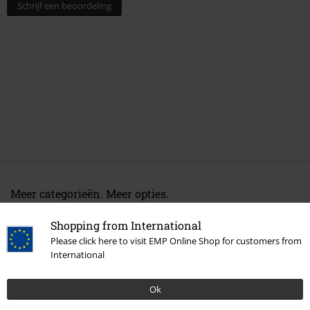
Schrijf een beoordeling
Meer categorieën. Meer opties.
Band Merch
Genre
Alternative Indie
Shopping from International
Please click here to visit EMP Online Shop for customers from
Band Merch
Top Bands
Depeche Mode
Media
International
Band Merch
Media
Cd's
Ok
Sale %
Media
CDs