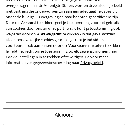
overgedragen naar de Verenigde Staten, worden deze alleen gedeeld
met partners die onderworpen zijn aan een adequaatheidsbesluit
onder de huidige EU-wetgeving en naar behoren gecertificeerd zijn.
Door op ‘
Akkoord
’ te klikken, geef je toestemming voor het gebruik
van cookies door ons en onze partners. Je kunt je toestemming ook
weigeren door op ‘
Alles weigeren
’ te klikken - in dat geval worden
Legal
alleen noodzakelijke cookies gebruikt. Je kunt je individuele
voorkeuren ook aanpassen door op ‘
Voorkeuren instellen
’ te klikken.
Algemene Voorwaarden
Je hebt het recht om je toestemming op elk gewenst moment hier
Cookie-instellingen
in te trekken of te wijzigen. Ga voor meer
Bedrijfsgegevens
informatie over gegevensbescherming naar
Privacybeleid
.
Privacyverklaring
Verklaring van conformiteit
Informatie over toegankelijkheid
Cookie-instellingen
Akkoord
Annuleer bestelling