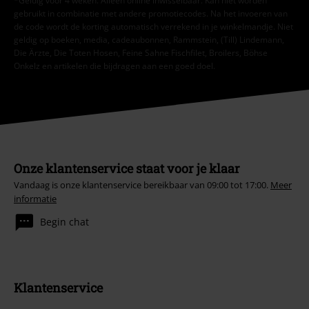
*Geldig voor 4 weken. Alleen online inwisselbaar. Kan niet worden
gebruikt in combinatie met andere promotiecodes. Na het invoeren van
de code wordt de korting automatisch verrekend in je winkelmandje. Niet
geldig op boeken, media, cadeaubonnen, Rammstein, (Till) Lindemann,
Die Ärzte, Die Toten Hosen, Feine Sahne Fischfilet, Broilers, Böhse
Onkelz en artikelen die bijdragen aan een goed doel.
Onze klantenservice staat voor je klaar
Vandaag is onze klantenservice bereikbaar van 09:00 tot 17:00.
Meer
informatie
Begin chat
Klantenservice