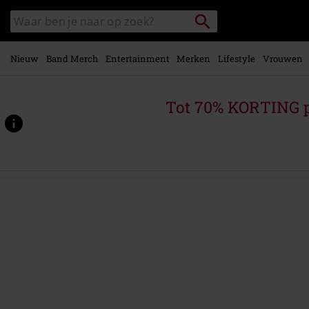
Overslaan
Packstation
Zoek
naar
zoeken
in
hoofdinhoud
catalogus
Nieuw
Band Merch
Entertainment
Merken
Lifestyle
Vrouwen
Tot 70% KORTING 
https://www.large.be/p/the-
northern-
upir%27s-
death/590003St.html