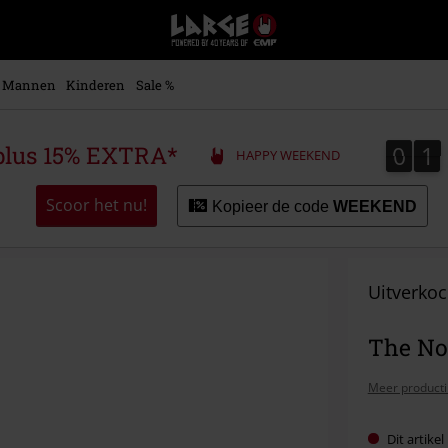
Large
–
Muziek-,
entertainment-,
Mannen
Kinderen
Sale %
en
gaming-
merch
0
1
0
1
plus 15% EXTRA*
HAPPY WEEKEND
+
alternatieve
kleding
Scoor het nu!
Kopieer de code
WEEKEND
Uitverkoc
The No
Meer producti
Dit artike