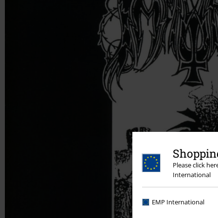
Shopping
Please click he
International
EMP International