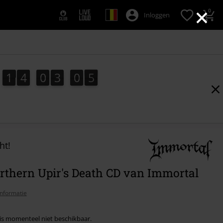
×
0
Inloggen
1
4
0
3
0
4
1
4
0
3
0
3
4
5
3
ht!
rthern Upir's Death CD van Immortal
nformatie
l is momenteel niet beschikbaar.