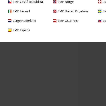
EMP Česká Republika
EMP Norge
EM
EMP Ireland
EMP United Kingdom
EM
Large Nederland
EMP Österreich
EM
EMP España