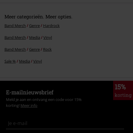
Meer categorieën. Meer opties.
Band Merch
Genre
Hardrock
Band Merch
Media
Vinyl
Band Merch
Genre
Rock
Sale %
Media
Vinyl
15%
E-mailnieuwsbrief
korting
Meld je aan en ontvang een code voor 15%
korting!
Meer info