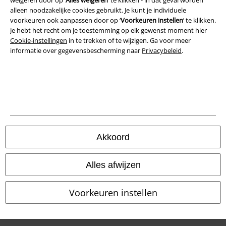
weigeren door op ‘
Alles weigeren
’ te klikken - in dat geval worden
Privacyverklaring
alleen noodzakelijke cookies gebruikt. Je kunt je individuele
voorkeuren ook aanpassen door op ‘
Voorkeuren instellen
’ te klikken.
Verklaring van conformiteit
Je hebt het recht om je toestemming op elk gewenst moment hier
Cookie-instellingen
in te trekken of te wijzigen. Ga voor meer
informatie over gegevensbescherming naar
Privacybeleid
.
Informatie over toegankelijkheid
Cookie-instellingen
Annuleer bestelling
Alle prijzen incl.
wettelijke BTW
© 1986-2026 Large Popmerchandising BV
Akkoord
Alles afwijzen
Onze online shops
Voorkeuren instellen
EMP International