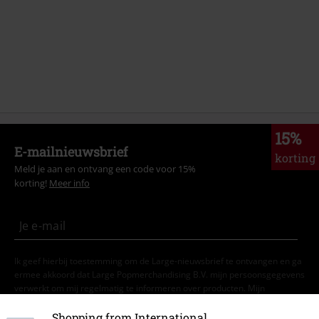
15%
E-mailnieuwsbrief
korting
Meld je aan en ontvang een code voor 15%
korting!
Meer info
Ik geef hierbij toestemming om de Large-nieuwsbrief te ontvangen en ga
ermee akkoord dat Large Popmerchandising B.V. mijn persoonsgegevens
verwerkt om mij regelmatig te informeren over producten. Mijn
persoonsgegevens worden verwerkt in overeenstemming met de
bepalingen van het
Privacybeleid
. Ik kan mijn toestemming te allen tijde
Shopping from International