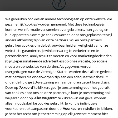
We gebruiken cookies en andere technologieën op onze website, die
gezamenlijk ‘cookies’ worden genoemd. Met deze technologieën
kunnen we informatie verzamelen over gebruikers, hun gedrag en
hun apparaten. Sommige cookies worden door ons geplaatst, terwijl
andere afkomstig zijn van onze partners. Wij en onze partners
gebruiken cookies om de betrouwbaarheid en veiligheid van onze
website te garanderen, je winkelervaring te verbeteren en te
personaliseren, analyses uit te voeren en voor marketingdoeleinden
(bijv. gepersonaliseerde advertenties) op onze website, op sociale
media en op websites van derden. Als gegevens worden
Legal
overgedragen naar de Verenigde Staten, worden deze alleen gedeeld
Algemene Voorwaarden
met partners die onderworpen zijn aan een adequaatheidsbesluit
onder de huidige EU-wetgeving en naar behoren gecertificeerd zijn.
Door op ‘
Akkoord
’ te klikken, geef je toestemming voor het gebruik
Bedrijfsgegevens
van cookies door ons en onze partners. Je kunt je toestemming ook
weigeren door op ‘
Alles weigeren
’ te klikken - in dat geval worden
Privacyverklaring
alleen noodzakelijke cookies gebruikt. Je kunt je individuele
voorkeuren ook aanpassen door op ‘
Voorkeuren instellen
’ te klikken.
Verklaring van conformiteit
Je hebt het recht om je toestemming op elk gewenst moment hier