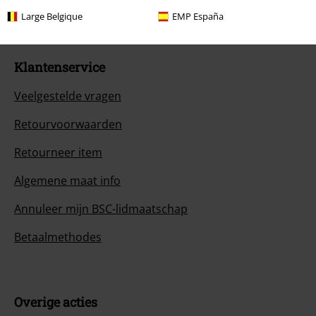
Large Belgique
EMP España
Klantenservice
Veelgestelde vragen
Retourvoorwaarden
Retourneer item
Algemene maat info
Annuleer mijn BSC-lidmaatschap
Betaalmethodes
Overige acties