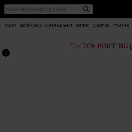
Overslaan
Packstation
Zoek
naar
zoeken
in
hoofdinhoud
catalogus
Nieuw
Band Merch
Entertainment
Merken
Lifestyle
Vrouwen
Tot 70% KORTING 
https://www.large.be/p/the-
earth-
embraces-
us-
all/573589St.html