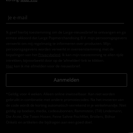
Ik geef hierbij toestemming om de Large-nieuwsbrief te ontvangen en ga
ermee akkoord dat Large Popmerchandising B.V. mijn persoonsgegevens
verwerkt om mij regelmatig te informeren over producten. Mijn
persoonsgegevens worden verwerkt in overeenstemming met de
bepalingen van het
Privacybeleid
. Ik kan mijn toestemming te allen tijde
intrekken, bijvoorbeeld door op de ‘afmelden’-link te klikken.
Hier
kan ik me afmelden voor de nieuwsbrief.
Aanmelden
*Geldig voor 4 weken. Alleen online inwisselbaar. Kan niet worden
gebruikt in combinatie met andere promotiecodes. Na het invoeren van
de code wordt de korting automatisch verrekend in je winkelmandje. Niet
geldig op boeken, media, cadeaubonnen, Rammstein, (Till) Lindemann,
Die Ärzte, Die Toten Hosen, Feine Sahne Fischfilet, Broilers, Böhse
Onkelz en artikelen die bijdragen aan een goed doel.