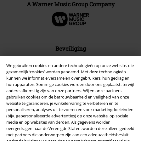
A Warner Music Group Company
Beveiliging
We gebruiken cookies en andere technologieën op onze website, die
gezamenlijk ‘cookies’ worden genoemd. Met deze technologieën
kunnen we informatie verzamelen over gebruikers, hun gedrag en
hun apparaten. Sommige cookies worden door ons geplaatst, terwijl
andere afkomstig zijn van onze partners. Wij en onze partners
gebruiken cookies om de betrouwbaarheid en veiligheid van onze
website te garanderen, je winkelervaring te verbeteren en te
personaliseren, analyses uit te voeren en voor marketingdoeleinden
(bijv. gepersonaliseerde advertenties) op onze website, op sociale
media en op websites van derden. Als gegevens worden
overgedragen naar de Verenigde Staten, worden deze alleen gedeeld
met partners die onderworpen zijn aan een adequaatheidsbesluit
Legal
onder de huidige EU-wetgeving en naar behoren gecertificeerd zijn.