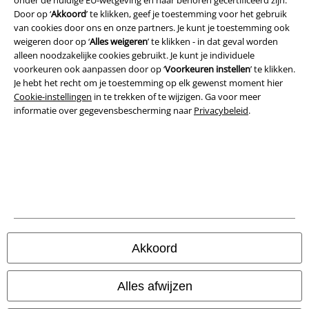
Door op ‘
Akkoord
’ te klikken, geef je toestemming voor het gebruik
Algemene Voorwaarden
van cookies door ons en onze partners. Je kunt je toestemming ook
weigeren door op ‘
Alles weigeren
’ te klikken - in dat geval worden
Bedrijfsgegevens
alleen noodzakelijke cookies gebruikt. Je kunt je individuele
voorkeuren ook aanpassen door op ‘
Voorkeuren instellen
’ te klikken.
Je hebt het recht om je toestemming op elk gewenst moment hier
Privacyverklaring
Cookie-instellingen
in te trekken of te wijzigen. Ga voor meer
informatie over gegevensbescherming naar
Privacybeleid
.
Verklaring van conformiteit
Informatie over toegankelijkheid
Cookie-instellingen
Annuleer bestelling
Alle prijzen incl.
wettelijke BTW
Akkoord
© 1986-2026 Large Popmerchandising BV
Alles afwijzen