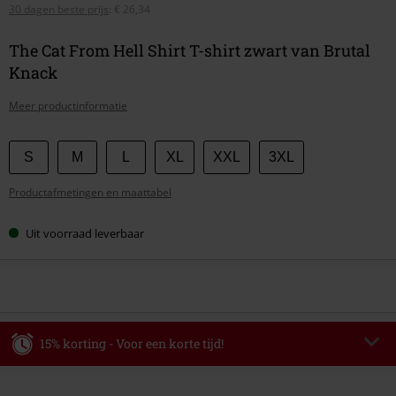
30 dagen beste prijs
:
€ 26,34
The Cat From Hell Shirt T-shirt zwart van Brutal
Knack
Meer productinformatie
Kies
S
M
L
XL
XXL
3XL
je
Productafmetingen en maattabel
maat
Uit voorraad leverbaar
15% korting - Voor een korte tijd!
Code
WEEKEND
Kopieer de code