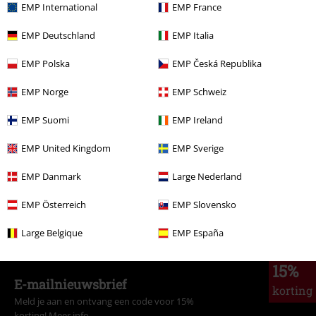
%
EMP International
EMP France
€ 26,34
vanaf
EMP Deutschland
EMP Italia
EMP Polska
EMP Česká Republika
Meer categorieën. Meer opties.
EMP Norge
EMP Schweiz
Kleding
T-shirts en tops
T-shirts
EMP Suomi
EMP Ireland
Kleding & accessoires
Bovenkant
T-shirts
EMP United Kingdom
EMP Sverige
Stijlen
Zwarte kleding
Zwarte T-shirts
EMP Danmark
Large Nederland
Stijlen
Katten
EMP Österreich
EMP Slovensko
Stijlen
Basics
Kleding
T-shirts
Large Belgique
EMP España
15%
E-mailnieuwsbrief
korting
Meld je aan en ontvang een code voor 15%
korting!
Meer info