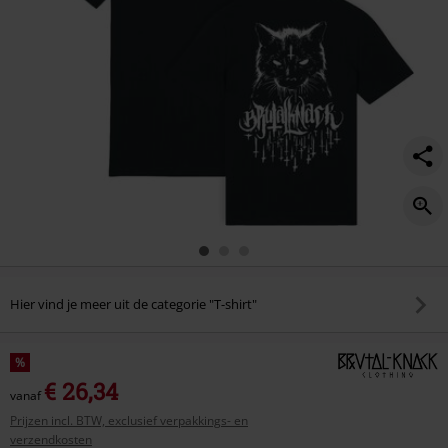
Hier vind je meer uit de categorie "T-shirt"
%
€ 26,34
vanaf
Prijzen incl. BTW, exclusief verpakkings- en
verzendkosten