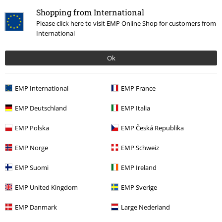
Kledingmerken
Accessoires
Shopping from International
Please click here to visit EMP Online Shop for customers from
Stijlen
Basics
Basics vrouwen
International
Stijlen
Basics
Basics mannen
Ok
Stijlen
Streetwear
Streetwear vrouwen
Stijlen
Basics
Accessoires
EMP International
EMP France
EMP Deutschland
EMP Italia
15%
EMP Polska
EMP Česká Republika
E-mailnieuwsbrief
korting
EMP Norge
EMP Schweiz
Meld je aan en ontvang een code voor 15%
korting!
Meer info
EMP Suomi
EMP Ireland
EMP United Kingdom
EMP Sverige
EMP Danmark
Large Nederland
Ik geef hierbij toestemming om de Large-nieuwsbrief te ontvangen en ga