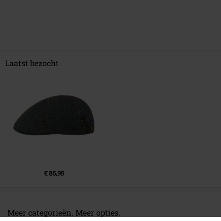
Laatst bezocht
€ 86,99
Meer categorieën. Meer opties.