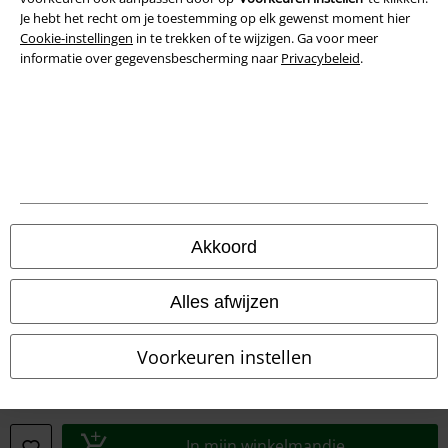
Je hebt het recht om je toestemming op elk gewenst moment hier
Cookie-instellingen
in te trekken of te wijzigen. Ga voor meer
Verklaring van conformiteit
informatie over gegevensbescherming naar
Privacybeleid
.
Informatie over toegankelijkheid
Cookie-instellingen
Annuleer bestelling
Alle prijzen incl.
wettelijke BTW
Akkoord
© 1986-2026 Large Popmerchandising BV
Alles afwijzen
Voorkeuren instellen
Onze online shops
EMP International
EMP France
In mijn winkelmandje