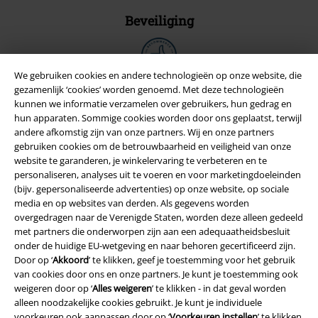
Beveiliging
We gebruiken cookies en andere technologieën op onze website, die
gezamenlijk ‘cookies’ worden genoemd. Met deze technologieën
kunnen we informatie verzamelen over gebruikers, hun gedrag en
hun apparaten. Sommige cookies worden door ons geplaatst, terwijl
andere afkomstig zijn van onze partners. Wij en onze partners
gebruiken cookies om de betrouwbaarheid en veiligheid van onze
website te garanderen, je winkelervaring te verbeteren en te
personaliseren, analyses uit te voeren en voor marketingdoeleinden
(bijv. gepersonaliseerde advertenties) op onze website, op sociale
media en op websites van derden. Als gegevens worden
overgedragen naar de Verenigde Staten, worden deze alleen gedeeld
Legal
met partners die onderworpen zijn aan een adequaatheidsbesluit
onder de huidige EU-wetgeving en naar behoren gecertificeerd zijn.
Algemene Voorwaarden
Door op ‘
Akkoord
’ te klikken, geef je toestemming voor het gebruik
van cookies door ons en onze partners. Je kunt je toestemming ook
Bedrijfsgegevens
weigeren door op ‘
Alles weigeren
’ te klikken - in dat geval worden
alleen noodzakelijke cookies gebruikt. Je kunt je individuele
voorkeuren ook aanpassen door op ‘
Voorkeuren instellen
’ te klikken.
Privacyverklaring