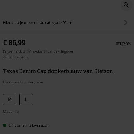
Hier vind je meer uit de categorie "Cap"
€ 86,99
Prijzen incl. BTW, exclusief verpakkings- en
verzendkosten
Texas Denim Cap donkerblauw van Stetson
Meer productinformatie
Kies
M
L
je
Maat info
maat
Uit voorraad leverbaar