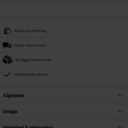
Kopen op rekening
Gratis retourneren
30 dagen retourrecht
Uitstekende service
Algemeen
Artikelnr.
583818
Design
Titel
Texas Denim
Producttype
Cap
Brand
Materiaal & verzorging
Stetson