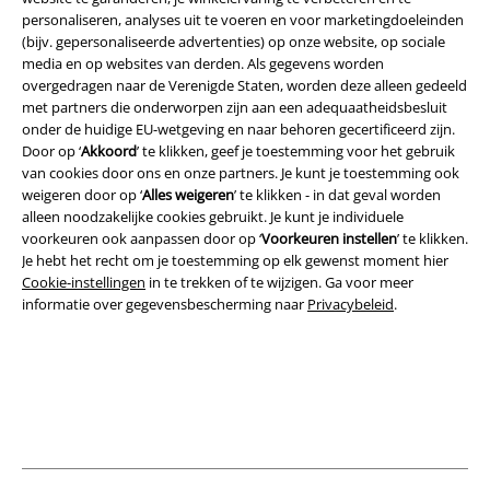
personaliseren, analyses uit te voeren en voor marketingdoeleinden
A Warner Music Group Company
(bijv. gepersonaliseerde advertenties) op onze website, op sociale
media en op websites van derden. Als gegevens worden
overgedragen naar de Verenigde Staten, worden deze alleen gedeeld
met partners die onderworpen zijn aan een adequaatheidsbesluit
onder de huidige EU-wetgeving en naar behoren gecertificeerd zijn.
Door op ‘
Akkoord
’ te klikken, geef je toestemming voor het gebruik
van cookies door ons en onze partners. Je kunt je toestemming ook
Beveiliging
weigeren door op ‘
Alles weigeren
’ te klikken - in dat geval worden
alleen noodzakelijke cookies gebruikt. Je kunt je individuele
voorkeuren ook aanpassen door op ‘
Voorkeuren instellen
’ te klikken.
Je hebt het recht om je toestemming op elk gewenst moment hier
Cookie-instellingen
in te trekken of te wijzigen. Ga voor meer
informatie over gegevensbescherming naar
Privacybeleid
.