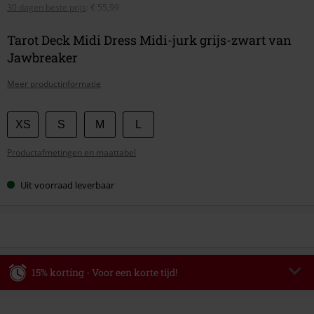
30 dagen beste prijs
:
€ 55,99
Tarot Deck Midi Dress Midi-jurk grijs-zwart van
Jawbreaker
Meer productinformatie
Kies
XS
S
M
L
je
Productafmetingen en maattabel
maat
Uit voorraad leverbaar
15% korting - Voor een korte tijd!
Code
WEEKEND
Kopieer de code