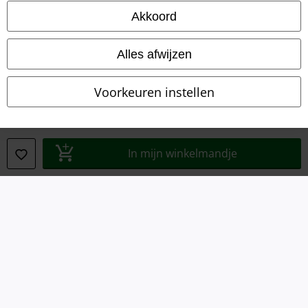
Legal
Akkoord
Algemene Voorwaarden
Alles afwijzen
Bedrijfsgegevens
Voorkeuren instellen
Privacyverklaring
Verklaring van conformiteit
In mijn winkelmandje
Informatie over toegankelijkheid
Cookie-instellingen
Annuleer bestelling
Alle prijzen incl.
wettelijke BTW
© 1986-2026 Large Popmerchandising BV