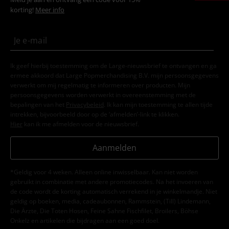
korting!
Meer info
Ik geef hierbij toestemming om de Large-nieuwsbrief te ontvangen en ga
ermee akkoord dat Large Popmerchandising B.V. mijn persoonsgegevens
verwerkt om mij regelmatig te informeren over producten. Mijn
persoonsgegevens worden verwerkt in overeenstemming met de
bepalingen van het
Privacybeleid
. Ik kan mijn toestemming te allen tijde
intrekken, bijvoorbeeld door op de ‘afmelden’-link te klikken.
Hier
kan ik me afmelden voor de nieuwsbrief.
Aanmelden
*Geldig voor 4 weken. Alleen online inwisselbaar. Kan niet worden
gebruikt in combinatie met andere promotiecodes. Na het invoeren van
de code wordt de korting automatisch verrekend in je winkelmandje. Niet
geldig op boeken, media, cadeaubonnen, Rammstein, (Till) Lindemann,
Die Ärzte, Die Toten Hosen, Feine Sahne Fischfilet, Broilers, Böhse
Onkelz en artikelen die bijdragen aan een goed doel.