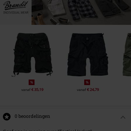
%
%
€ 35,19
€ 24,79
vanaf
vanaf
0 beoordelingen