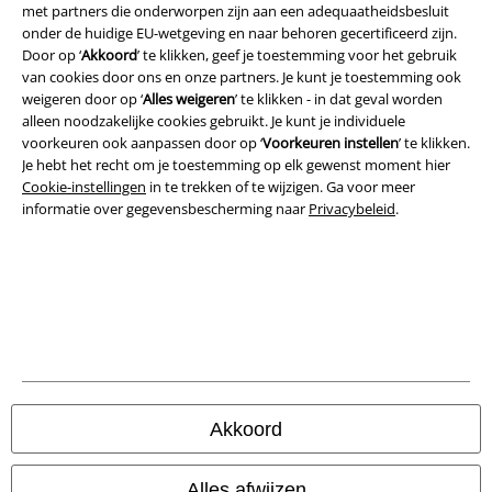
met partners die onderworpen zijn aan een adequaatheidsbesluit
Legal
onder de huidige EU-wetgeving en naar behoren gecertificeerd zijn.
Door op ‘
Akkoord
’ te klikken, geef je toestemming voor het gebruik
Algemene Voorwaarden
van cookies door ons en onze partners. Je kunt je toestemming ook
weigeren door op ‘
Alles weigeren
’ te klikken - in dat geval worden
Bedrijfsgegevens
alleen noodzakelijke cookies gebruikt. Je kunt je individuele
voorkeuren ook aanpassen door op ‘
Voorkeuren instellen
’ te klikken.
Privacyverklaring
Je hebt het recht om je toestemming op elk gewenst moment hier
Cookie-instellingen
in te trekken of te wijzigen. Ga voor meer
Verklaring van conformiteit
informatie over gegevensbescherming naar
Privacybeleid
.
Informatie over toegankelijkheid
Cookie-instellingen
Annuleer bestelling
Alle prijzen incl.
wettelijke BTW
Akkoord
© 1986-2026 Large Popmerchandising BV
Alles afwijzen