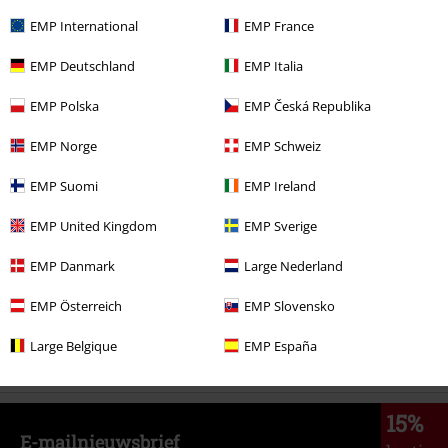
EMP International
EMP France
EMP Deutschland
EMP Italia
€ 43,99
EMP Polska
EMP Česká Republika
Meer categorieën. Meer opties.
EMP Norge
EMP Schweiz
Kleding
Truien
Hoodies
EMP Suomi
EMP Ireland
Kleding
Truien
Capuchonvesten
EMP United Kingdom
EMP Sverige
Kleding & accessoires
Bovenkant
EMP Danmark
Large Nederland
Stijlen
Basics
Basics mannen
EMP Österreich
EMP Slovensko
Stijlen
Basics
Kleding
Truien
Large Belgique
EMP España
15%
E-mailnieuwsbrief