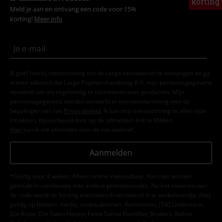
korting
Meld je aan en ontvang een code voor 15%
korting!
Meer info
Ik geef hierbij toestemming om de Large-nieuwsbrief te ontvangen en ga
ermee akkoord dat Large Popmerchandising B.V. mijn persoonsgegevens
verwerkt om mij regelmatig te informeren over producten. Mijn
persoonsgegevens worden verwerkt in overeenstemming met de
bepalingen van het
Privacybeleid
. Ik kan mijn toestemming te allen tijde
intrekken, bijvoorbeeld door op de ‘afmelden’-link te klikken.
Hier
kan ik me afmelden voor de nieuwsbrief.
Aanmelden
*Geldig voor 4 weken. Alleen online inwisselbaar. Kan niet worden
gebruikt in combinatie met andere promotiecodes. Na het invoeren van
de code wordt de korting automatisch verrekend in je winkelmandje. Niet
geldig op boeken, media, cadeaubonnen, Rammstein, (Till) Lindemann,
Die Ärzte, Die Toten Hosen, Feine Sahne Fischfilet, Broilers, Böhse