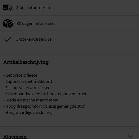
Minimale bestelwaarde € 49.99.
Gratis retourneren
Zodra je de code hebt ingevoerd, wordt de korting automatisch verrekend in
je winkelmandje.
30 dagen retourrecht
Kan niet gecombineerd worden met andere kortingscodes. Boeken, media,
tickets, Rammstein, (Till) Lindemann, Böhse Onkelz, Broilers, Die Ärzte, Die
Toten Hosen, Metality, cadeaubonnen en artikelen met een inbegrepen
Uitstekende service
donatie zijn uitgesloten van de korting.
Artikelbeschrijving
- Geborsteld fleece
- Capuchon met trekkoord
- Zij-, borst- en armzakken
- Klittenbandvakken op borst en bovenarmen
- Brede elastische manchetten
- Hoog draagcomfort dankzij gemengde stof
- Hoogwaardige ritssluiting
Algemeen