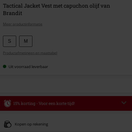
Tactical Jacket Vest met capuchon olijf van
Brandit
Meer productinformatie
Kies
S
M
je
Productafmetingen en maattabel
maat
Uit voorraad leverbaar
15% korting - Voor een korte tijd!
Code
WEEKEND
Kopieer de code
Geldig t/m 09-08-2026
Kopen op rekening