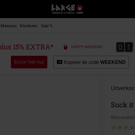
Large
–
Muziek-,
entertainment-,
Mannen
Kinderen
Sale %
en
gaming-
merch
0
1
0
1
plus 15% EXTRA*
HAPPY WEEKEND
+
alternatieve
kleding
Scoor het nu!
Kopieer de code
WEEKEND
Uitverkoc
Suck i
Meer producti