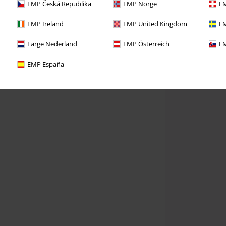
EMP Česká Republika
EMP Norge
EM
EMP Ireland
EMP United Kingdom
EM
Large Nederland
EMP Österreich
EM
EMP España