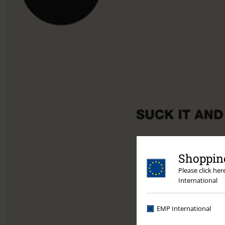
Shopping
Please click he
International
EMP International