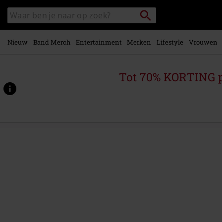
Overslaan
Packstation
Zoek
naar
zoeken
in
hoofdinhoud
catalogus
Nieuw
Band Merch
Entertainment
Merken
Lifestyle
Vrouwen
Tot 70% KORTING 
https://www.large.be/p/suck-
it-
and-
see/201843St.html