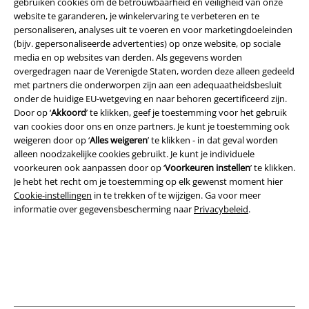
gebruiken cookies om de betrouwbaarheid en veiligheid van onze
website te garanderen, je winkelervaring te verbeteren en te
personaliseren, analyses uit te voeren en voor marketingdoeleinden
(bijv. gepersonaliseerde advertenties) op onze website, op sociale
media en op websites van derden. Als gegevens worden
Legal
overgedragen naar de Verenigde Staten, worden deze alleen gedeeld
met partners die onderworpen zijn aan een adequaatheidsbesluit
Algemene Voorwaarden
onder de huidige EU-wetgeving en naar behoren gecertificeerd zijn.
Door op ‘
Akkoord
’ te klikken, geef je toestemming voor het gebruik
Bedrijfsgegevens
van cookies door ons en onze partners. Je kunt je toestemming ook
weigeren door op ‘
Alles weigeren
’ te klikken - in dat geval worden
alleen noodzakelijke cookies gebruikt. Je kunt je individuele
Privacyverklaring
voorkeuren ook aanpassen door op ‘
Voorkeuren instellen
’ te klikken.
Je hebt het recht om je toestemming op elk gewenst moment hier
Verklaring van conformiteit
Cookie-instellingen
in te trekken of te wijzigen. Ga voor meer
informatie over gegevensbescherming naar
Privacybeleid
.
Informatie over toegankelijkheid
Cookie-instellingen
Annuleer bestelling