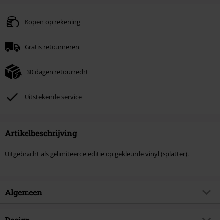
Kopen op rekening
Gratis retourneren
30 dagen retourrecht
Uitstekende service
Artikelbeschrijving
Uitgebracht als gelimiteerde editie op gekleurde vinyl (splatter).
Algemeen
Artikelnr.
584941
Design