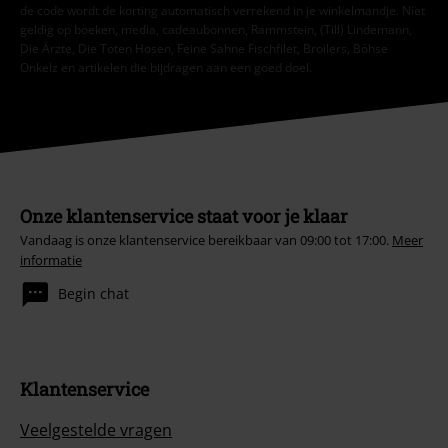
de code wordt de korting automatisch verrekend in je winkelmandje. Niet
geldig op boeken, media, cadeaubonnen, Rammstein, (Till) Lindemann,
Die Ärzte, Die Toten Hosen, Feine Sahne Fischfilet, Broilers, Böhse
Onkelz en artikelen die bijdragen aan een goed doel.
Onze klantenservice staat voor je klaar
Vandaag is onze klantenservice bereikbaar van 09:00 tot 17:00.
Meer
informatie
Begin chat
Klantenservice
Veelgestelde vragen