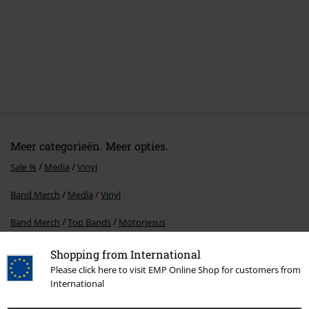
Meer categorieën. Meer opties.
Sale %
Media
Vinyl
Band Merch
Media
Vinyl
Band Merch
Top Bands
Motorjesus
Band Merch
Genre
Rock
Shopping from International
Please click here to visit EMP Online Shop for customers from
Band Merch
Genre
Hardrock
International