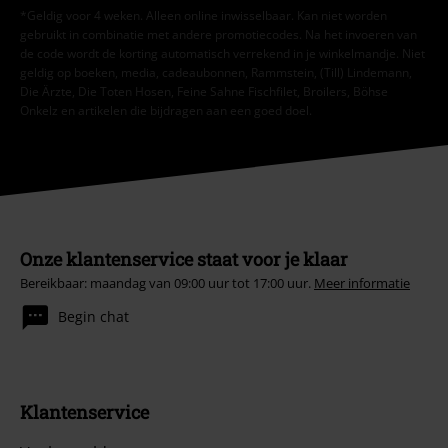
*Geldig voor 4 weken. Alleen online inwisselbaar. Kan niet worden
gebruikt in combinatie met andere promotiecodes. Na het invoeren van
de code wordt de korting automatisch verrekend in je winkelmandje. Niet
geldig op boeken, media, cadeaubonnen, Rammstein, (Till) Lindemann,
Die Ärzte, Die Toten Hosen, Feine Sahne Fischfilet, Broilers, Böhse
Onkelz en artikelen die bijdragen aan een goed doel.
Onze klantenservice staat voor je klaar
Bereikbaar: maandag van 09:00 uur tot 17:00 uur.
Meer informatie
Begin chat
Klantenservice