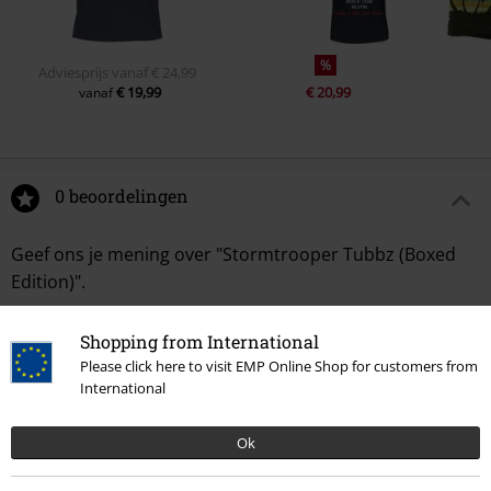
%
Adviesprijs
vanaf
€ 24,99
€ 19,99
€ 20,99
vanaf
0 beoordelingen
Geef ons je mening over "Stormtrooper Tubbz (Boxed
Edition)".
Schrijf een beoordeling
Shopping from International
Please click here to visit EMP Online Shop for customers from
International
Ok