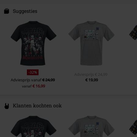
TB EC REP EUROPEAN SL
Calle Marcelo Usera 60
Suggesties
28026 Madrid
M
Spain
eureg@tbvat.com
-32%
Adviesprijs
€ 24,99
Adviesprijs
vanaf
€ 24,99
€ 19,99
€ 16,99
vanaf
Klanten kochten ook