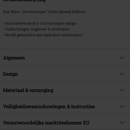
Star Wars - Stormtrooper Tubbz (Boxed Edition)
- Decoratieve eend in Stormtrooper-design
- Tubbz hoogte: ongeveer 9 centimeter
- Wordt geleverd in een bedrukte vensterdoos
Algemeen
Artikelnr.
581825
Design
Titel
Stormtrooper Tubbz (Boxed
Edition)
Producttype
Decoratieve Artikelen
Materiaal & verzorging
Artikelonderwerp
Fan merch, Film, Stormtrooper,
Kleur
wit-zwart
Cadeaus
Buitenmateriaal
pvc
Veiligheidswaarschuwingen & instructies
Licentie
officieel gelicentieerd artikel
Waarschuwing: Niet geschikt voor kinderen onder 3 jaar.
Entertainment licenties
Star Wars
Verantwoordelijke marktdeelnemer EU
Verstikkingsgevaar door kleine onderdelen die kunnen worden ingeslikt!
Releasedatum
31-01-2025