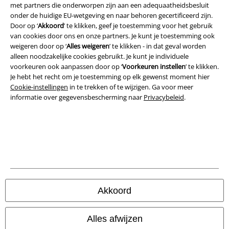
met partners die onderworpen zijn aan een adequaatheidsbesluit
onder de huidige EU-wetgeving en naar behoren gecertificeerd zijn.
Door op ‘
Akkoord
’ te klikken, geef je toestemming voor het gebruik
van cookies door ons en onze partners. Je kunt je toestemming ook
weigeren door op ‘
Alles weigeren
’ te klikken - in dat geval worden
alleen noodzakelijke cookies gebruikt. Je kunt je individuele
Legal
voorkeuren ook aanpassen door op ‘
Voorkeuren instellen
’ te klikken.
Je hebt het recht om je toestemming op elk gewenst moment hier
Algemene Voorwaarden
Cookie-instellingen
in te trekken of te wijzigen. Ga voor meer
informatie over gegevensbescherming naar
Privacybeleid
.
Bedrijfsgegevens
Privacyverklaring
Verklaring van conformiteit
Informatie over toegankelijkheid
Akkoord
Cookie-instellingen
Alles afwijzen
Annuleer bestelling