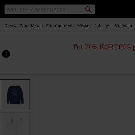
Overslaan
Packstation
Zoek
naar
zoeken
in
hoofdinhoud
catalogus
Nieuw
Band Merch
Entertainment
Merken
Lifestyle
Vrouwen
Tot 70% KORTING 
https://www.large.be/p/stitch-
square/578713.html