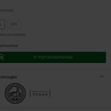
nformatie
L
XXL
ngen en maattabel
ad leverbaar
In mijn winkelmandje
ficeringen