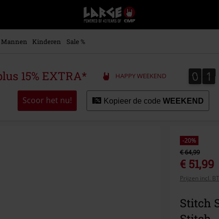
Large
–
Muziek-,
entertainment-,
Mannen
Kinderen
Sale %
en
gaming-
merch
0
1
0
1
plus 15% EXTRA*
HAPPY WEEKEND
+
alternatieve
kleding
Scoor het nu!
Kopieer de code
WEEKEND
-20%
€ 64,99
€ 51,99
Prijzen incl. 
Stitch 
Stitch