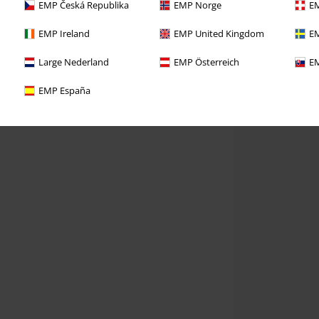
EMP Česká Republika
EMP Norge
EM
EMP Ireland
EMP United Kingdom
EM
Large Nederland
EMP Österreich
EM
EMP España