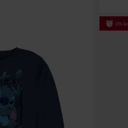
15% ko
Code
WE
Geldig t/m 09
Minimale best
Zodra je de co
winkelmandje.
Kan niet geco
Rammstein, (Ti
cadeaubonnen e