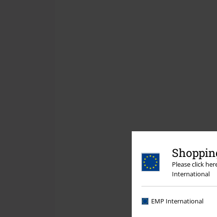
Shopping
Please click he
International
EMP International