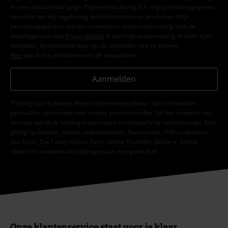
ermee akkoord dat Large Popmerchandising B.V. mijn persoonsgegevens
verwerkt om mij regelmatig te informeren over producten. Mijn
persoonsgegevens worden verwerkt in overeenstemming met de
bepalingen van het
Privacybeleid
. Ik kan mijn toestemming te allen tijde
intrekken, bijvoorbeeld door op de ‘afmelden’-link te klikken.
Hier
kan ik me afmelden voor de nieuwsbrief.
Aanmelden
*Geldig voor 4 weken. Alleen online inwisselbaar. Kan niet worden
gebruikt in combinatie met andere promotiecodes. Na het invoeren van
de code wordt de korting automatisch verrekend in je winkelmandje. Niet
geldig op boeken, media, cadeaubonnen, Rammstein, (Till) Lindemann,
Die Ärzte, Die Toten Hosen, Feine Sahne Fischfilet, Broilers, Böhse
Onkelz en artikelen die bijdragen aan een goed doel.
Onze klantenservice staat voor je klaar