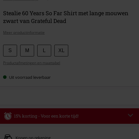
Stealie 60 Years So Far Shirt met lange mouwen
zwart van Grateful Dead
Meer productinformatie
Kies
S
M
L
XL
je
Productafmetingen en maattabel
maat
Uit voorraad leverbaar
15% korting - Voor een korte tijd!
Code
WEEKEND
Kopieer de code
Geldig t/m 09-08-2026
Kopen op rekening