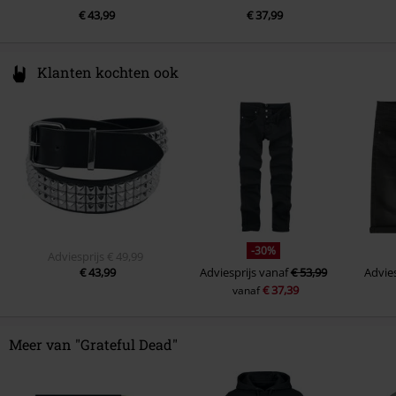
€ 43,99
€ 37,99
Klanten kochten ook
-30%
Adviesprijs
€ 49,99
€ 43,99
Adviesprijs
vanaf
€ 53,99
Advies
€ 37,39
vanaf
Meer van "Grateful Dead"