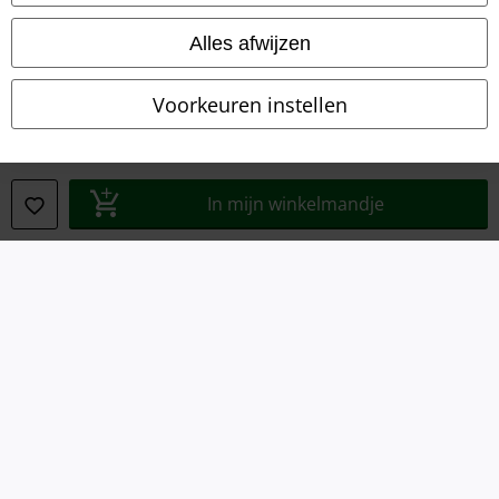
Privacyverklaring
Alles afwijzen
Verklaring van conformiteit
Voorkeuren instellen
Informatie over toegankelijkheid
Cookie-instellingen
In mijn winkelmandje
Annuleer bestelling
Alle prijzen incl.
wettelijke BTW
© 1986-2026 Large Popmerchandising BV
Onze online shops
EMP International
EMP France