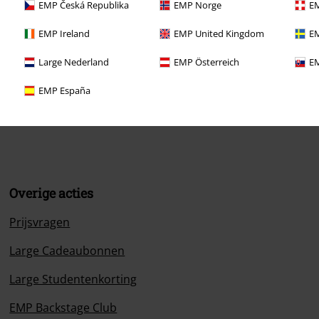
EMP Česká Republika
EMP Norge
EM
EMP Ireland
EMP United Kingdom
EM
Large Nederland
EMP Österreich
EM
ormatie
EMP España
Overige acties
Prijsvragen
Large Cadeaubonnen
Large Studentenkorting
EMP Backstage Club