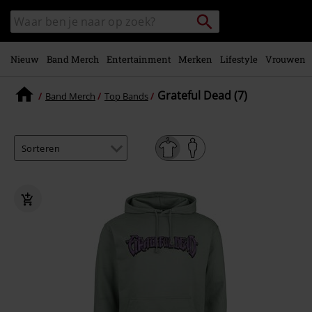
Overslaan
Packstation
Zoek
naar
zoeken
in
hoofdinhoud
catalogus
Nieuw
Band Merch
Entertainment
Merken
Lifestyle
Vrouwen
Grateful Dead (7)
Band Merch
Top Bands