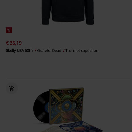
%
€ 35,19
Skelly USA 60th
Grateful Dead
Trui met capuchon