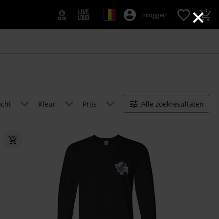
×
0
Inloggen
acht
Kleur
Prijs
Alle zoekresultaten