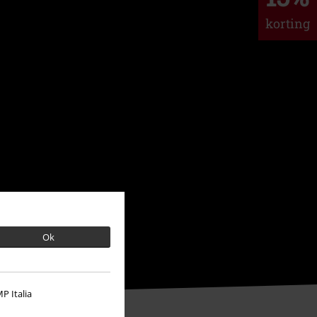
korting
Ok
P Italia