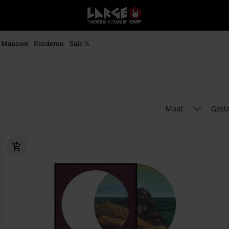
Large
–
Muziek-,
entertainment-,
Mannen
Kinderen
Sale %
en
gaming-
merch
+
alternatieve
kleding
Maat
Gesl