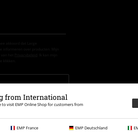
mee akkoord dat Large
e informeren over producten. Mijn
 van het
Privacybeleid
. Ik kan mijn
e klikken.
 from International
 in combinatie met andere promotiecodes.
nkelmandje. Niet geldig op boeken,
re to visit EMP Online Shop for customers from
, Feine Sahne Fischfilet, Broilers,
EMP France
EMP Deutschland
EM