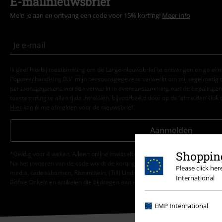
E-mailnieuwsbrief
Meld je aan en ontvang een code voor 15% korting!
Meer info
Ik geef hierbij toestemming om de Large-nieuwsbrief te ontvangen en ga er
Popmerchandising B.V. mijn persoonsgegevens verwerkt om mij regelmatig t
persoonsgegevens worden verwerkt in overeenstemming met de bepalingen
toestemming te allen tijde intrekken, bijvoorbeeld door op de ‘afmelden’-link t
Hier
kan ik me afmelden voor de nieuwsbrief.
Aanmelden
Shopping
*Geldig voor 4 weken. Alleen online inwisselbaar. Kan niet worden gebruikt
Na het invoeren van de code wordt de korting automatisch verrekend in je wi
Please click he
media, cadeaubonnen, Rammstein, (Till) Lindemann, Die Ärzte, Die Toten Hosen
International
Böhse Onkelz en artikelen die bijdragen aan een goed doel.
EMP International