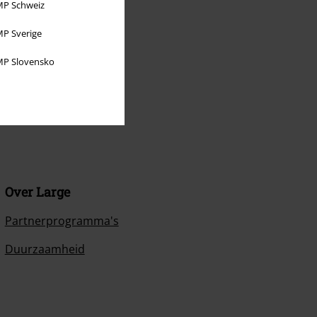
P Schweiz
P Sverige
P Slovensko
Over Large
Partnerprogramma's
Duurzaamheid