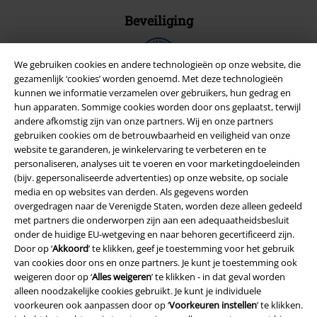
Beveiliging
We gebruiken cookies en andere technologieën op onze website, die
gezamenlijk ‘cookies’ worden genoemd. Met deze technologieën
kunnen we informatie verzamelen over gebruikers, hun gedrag en
hun apparaten. Sommige cookies worden door ons geplaatst, terwijl
andere afkomstig zijn van onze partners. Wij en onze partners
gebruiken cookies om de betrouwbaarheid en veiligheid van onze
website te garanderen, je winkelervaring te verbeteren en te
personaliseren, analyses uit te voeren en voor marketingdoeleinden
(bijv. gepersonaliseerde advertenties) op onze website, op sociale
media en op websites van derden. Als gegevens worden
overgedragen naar de Verenigde Staten, worden deze alleen gedeeld
met partners die onderworpen zijn aan een adequaatheidsbesluit
Legal
onder de huidige EU-wetgeving en naar behoren gecertificeerd zijn.
Door op ‘
Akkoord
’ te klikken, geef je toestemming voor het gebruik
Algemene Voorwaarden
van cookies door ons en onze partners. Je kunt je toestemming ook
weigeren door op ‘
Alles weigeren
’ te klikken - in dat geval worden
Bedrijfsgegevens
alleen noodzakelijke cookies gebruikt. Je kunt je individuele
voorkeuren ook aanpassen door op ‘
Voorkeuren instellen
’ te klikken.
Privacyverklaring