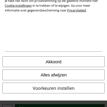
Je hebt het recht om je toestemming op elk gewenst moment hier
Cookie-instellingen
in te trekken of te wijzigen. Ga voor meer
informatie over gegevensbescherming naar
Privacybeleid
.
Verklaring van conformiteit
Informatie over toegankelijkheid
Cookie-instellingen
Annuleer bestelling
Alle prijzen incl.
wettelijke BTW
© 1986-2026 Large Popmerchandising BV
Akkoord
Alles afwijzen
Onze online shops
Voorkeuren instellen
EMP International
EMP France