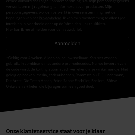
ermee akkoord dat Large Popmerchandising B.V. mijn persoonsgegevens
verwerkt om mij regelmatig te informeren over producten. Mijn
persoonsgegevens worden verwerkt in overeenstemming met de
bepalingen van het
Privacybeleid
. Ik kan mijn toestemming te allen tijde
intrekken, bijvoorbeeld door op de ‘afmelden’-link te klikken.
Hier
kan ik me afmelden voor de nieuwsbrief.
Aanmelden
*Geldig voor 4 weken. Alleen online inwisselbaar. Kan niet worden
gebruikt in combinatie met andere promotiecodes. Na het invoeren van
de code wordt de korting automatisch verrekend in je winkelmandje. Niet
geldig op boeken, media, cadeaubonnen, Rammstein, (Till) Lindemann,
Die Ärzte, Die Toten Hosen, Feine Sahne Fischfilet, Broilers, Böhse
Onkelz en artikelen die bijdragen aan een goed doel.
Onze klantenservice staat voor je klaar