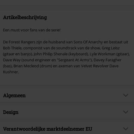
Artikelbeschrijving
Een must voor fans van de serie!
De Forest Rangers zijn de huisband van Sons Of Anarchy en bestaat uit
Bob Thiele, componist van de soundtrack van de show, Greg Leisz
(gitaar en banjo), John Philip Shenale (keyboard), Lyle Workman (gitaar),
Dave Way (sound engineer en "Sergeant At Arms"), Davey Faragher
(bas), Brian Mecleod (drum) en axeman van Velvet Revolver Dave
Kushner.
Algemeen
Artikelnr.
296172
Design
Titel
Songs Of Anarchy Vol. 4
Producttype
CD
Muziekgenre
Verantwoordelijke marktdeelnemer EU
Soundtrack