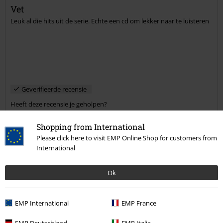
Vet
Leuk al die hits uit de serie. Echte een cd om lekker naar te luisteren
Geverifieerde recensie
Heeft deze recensie je geholpen?
Shopping from International
Please click here to visit EMP Online Shop for customers from
International
Opmerking
Ok
Jielis D.
EMP International
EMP France
4 Recensies
Gepost op: vrijdag, 29 mei 2015
EMP Deutschland
EMP Italia