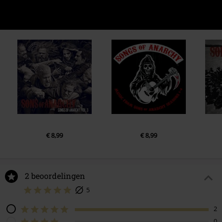
€ 8,99
€ 8,99
2 beoordelingen
5
2
0