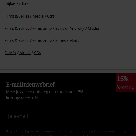
Stijlen
Biker
Films & Series
Media
Cd's
Commentaar versturen
Films & Series
Films en tv
Sons of Anarchy
Media
Films & Series
Films en tv
Series
Media
Sale %
Media
CDs
15%
E-mailnieuwsbrief
korting
Meld je aan en ontvang een code voor 15%
korting!
Meer info
Ik geef hierbij toestemming om de Large-nieuwsbrief te ontvangen en ga