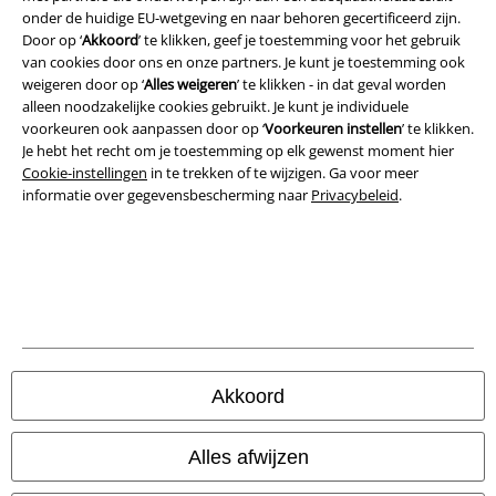
Algemene Voorwaarden
onder de huidige EU-wetgeving en naar behoren gecertificeerd zijn.
Door op ‘
Akkoord
’ te klikken, geef je toestemming voor het gebruik
Bedrijfsgegevens
van cookies door ons en onze partners. Je kunt je toestemming ook
weigeren door op ‘
Alles weigeren
’ te klikken - in dat geval worden
alleen noodzakelijke cookies gebruikt. Je kunt je individuele
Privacyverklaring
voorkeuren ook aanpassen door op ‘
Voorkeuren instellen
’ te klikken.
Je hebt het recht om je toestemming op elk gewenst moment hier
Verklaring van conformiteit
Cookie-instellingen
in te trekken of te wijzigen. Ga voor meer
informatie over gegevensbescherming naar
Privacybeleid
.
Informatie over toegankelijkheid
Cookie-instellingen
Annuleer bestelling
Alle prijzen incl.
wettelijke BTW
© 1986-2026 Large Popmerchandising BV
Akkoord
Alles afwijzen