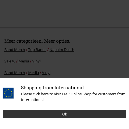
Meer categorieën. Meer opties.
Band Merch
Top Bands
Napalm Death
Sale %
Media
Vinyl
Band Merch
Media
Vinyl
Band Merch
Genre
Death Metal
Shopping from International
Please click here to visit EMP Online Shop for customers from
International
15%
E-mailnieuwsbrief
Ok
korting
Meld je aan en ontvang een code voor 15%
korting!
Meer info