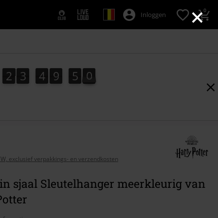
×
0
Inloggen
2
3
4
9
5
9
4
2
3
4
9
4
9
0
5
BTW, exclusief verpakkings- en verzendkosten
in sjaal Sleutelhanger meerkleurig van
otter