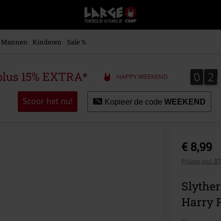
Large
–
Muziek-,
entertainment-,
Mannen
Kinderen
Sale %
en
gaming-
merch
0
2
0
2
plus 15% EXTRA*
HAPPY WEEKEND
+
alternatieve
kleding
Scoor het nu!
Kopieer de code
WEEKEND
€ 8,99
Prijzen incl. 
Slyther
Harry P