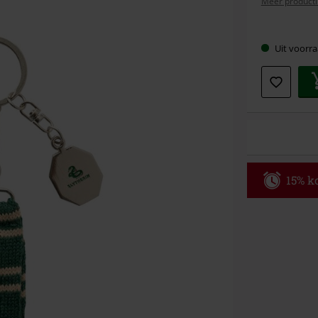
Meer producti
Kies
Uit voorra
je
maat
15% ko
Code
WE
Geldig t/m 09
Minimale best
Zodra je de co
winkelmandje.
Kan niet geco