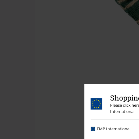
Shopping
Please click he
International
EMP International