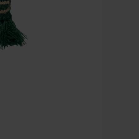
Rammstein, (Ti
cadeaubonnen e