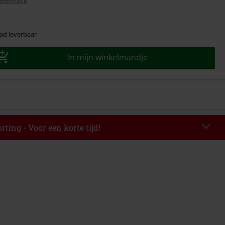
nformatie
ad leverbaar
In mijn winkelmandje
rting - Voor een korte tijd!
EKEND
Kopieer de code
-08-2026
elwaarde € 49.99.
de hebt ingevoerd, wordt de korting automatisch verrekend in je
mbineerd worden met andere kortingscodes. Boeken, media, tickets,