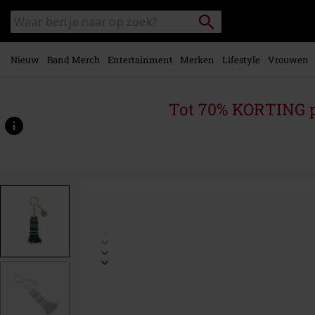
Overslaan
Packstation
Zoek
naar
zoeken
in
hoofdinhoud
catalogus
Nieuw
Band Merch
Entertainment
Merken
Lifestyle
Vrouwen
Tot 70% KORTING 
https://www.large.be/p/slytherin-
sjaal/597391St.html