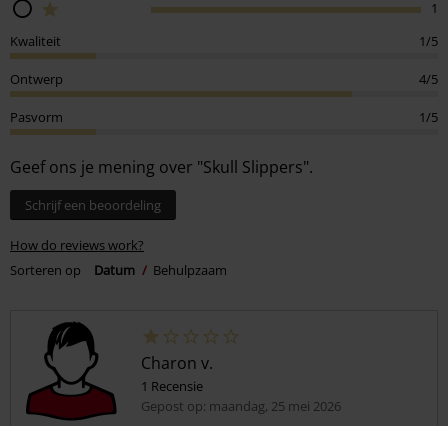
1
Kwaliteit
1/5
Ontwerp
4/5
Pasvorm
1/5
Geef ons je mening over "Skull Slippers".
Schrijf een beoordeling
How do reviews work?
Sorteren op
Datum
Behulpzaam
Charon v.
1 Recensie
Gepost op: maandag, 25 mei 2026