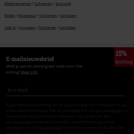
Kledingmerken
Schoenen
Exclusief
Stijlen
Rockwear
Schoenen
Sandalen
Sale %
Vrouwen
Schoenen
Sandalen
15%
E-mailnieuwsbrief
korting
Meld je aan en ontvang een code voor 15%
korting!
Meer info
Ik geef hierbij toestemming om de Large-nieuwsbrief te ontvangen en ga
ermee akkoord dat Large Popmerchandising B.V. mijn persoonsgegevens
verwerkt om mij regelmatig te informeren over producten. Mijn
persoonsgegevens worden verwerkt in overeenstemming met de
bepalingen van het
Privacybeleid
. Ik kan mijn toestemming te allen tijde
intrekken, bijvoorbeeld door op de ‘afmelden’-link te klikken.