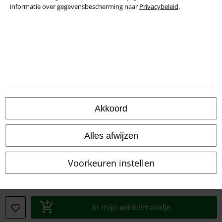
informatie over gegevensbescherming naar
Privacybeleid
.
Akkoord
Legal
Alles afwijzen
Algemene Voorwaarden
Bedrijfsgegevens
Voorkeuren instellen
Privacyverklaring
Verklaring van conformiteit
In mijn winkelmandje