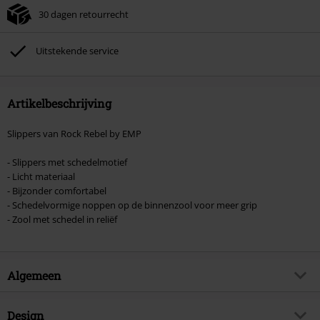
30 dagen retourrecht
Kan niet gecombineerd worden met andere kortingscodes. Boeken, media,
tickets, Rammstein, (Till) Lindemann, Böhse Onkelz, Broilers, Die Ärzte, Die
Toten Hosen, Metality, cadeaubonnen en artikelen met een inbegrepen
Uitstekende service
donatie zijn uitgesloten van de korting.
Artikelbeschrijving
Slippers van Rock Rebel by EMP
- Slippers met schedelmotief
- Licht materiaal
- Bijzonder comfortabel
- Schedelvormige noppen op de binnenzool voor meer grip
- Zool met schedel in reliëf
Algemeen
Artikelnr.
558207
Design