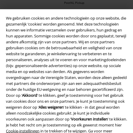
PostNL Pickup
We gebruiken cookies en andere technologieën op onze website, die
gezamenlijk ‘cookies’ worden genoemd. Met deze technologieën
large app
kunnen we informatie verzamelen over gebruikers, hun gedrag en
Download gratis de nieuwe large app en profiteer van alle nieuwe
hun apparaten. Sommige cookies worden door ons geplaatst, terwijl
functies en voordelen!
andere afkomstig zijn van onze partners. Wij en onze partners
gebruiken cookies om de betrouwbaarheid en veiligheid van onze
website te garanderen, je winkelervaring te verbeteren en te
personaliseren, analyses uit te voeren en voor marketingdoeleinden
(bijv. gepersonaliseerde advertenties) op onze website, op sociale
media en op websites van derden. Als gegevens worden
A Warner Music Group Company
overgedragen naar de Verenigde Staten, worden deze alleen gedeeld
met partners die onderworpen zijn aan een adequaatheidsbesluit
onder de huidige EU-wetgeving en naar behoren gecertificeerd zijn.
Door op ‘
Akkoord
’ te klikken, geef je toestemming voor het gebruik
van cookies door ons en onze partners. Je kunt je toestemming ook
weigeren door op ‘
Alles weigeren
’ te klikken - in dat geval worden
alleen noodzakelijke cookies gebruikt. Je kunt je individuele
Beveiliging
voorkeuren ook aanpassen door op ‘
Voorkeuren instellen
’ te klikken.
Je hebt het recht om je toestemming op elk gewenst moment hier
Cookie-instellingen
in te trekken of te wijzigen. Ga voor meer