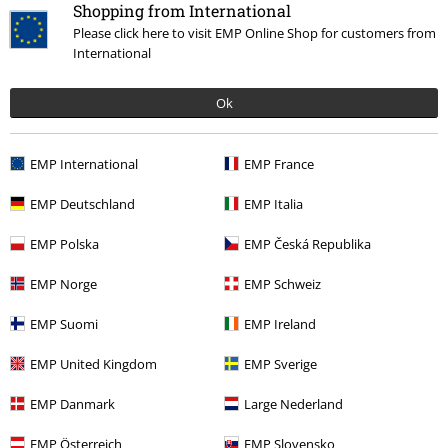
Shrunk way too fast
Shopping from International
They were great at first, comfy, exactly my size. Then, one day in the
Please click here to visit EMP Online Shop for customers from
heat, I leave them in the shade for a few hours and they shrunk so
International
bad my feet barely fit and they were pretty uncomfortable :( really
unfortunate because I loved these
Ok
Kwaliteit
EMP International
EMP France
1
Ontwerp
EMP Deutschland
EMP Italia
4
Pasvorm
EMP Polska
EMP Česká Republika
1
Geverifieerde recensie
EMP Norge
EMP Schweiz
Heeft deze recensie je geholpen?
EMP Suomi
EMP Ireland
EMP United Kingdom
EMP Sverige
EMP Danmark
Large Nederland
Opmerking
EMP Österreich
EMP Slovensko