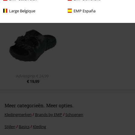
Large Belgique
EMP España
Laatst bezocht
Commentaar versturen
Adviesprijs
€ 24,99
€ 19,99
Meer categorieën. Meer opties.
Kledingmerken
Brands by EMP
Schoenen
Stijlen
Basics
Kleding