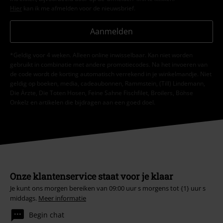
Hier
kan ik me afmelden voor de nieuwsbrief.
Aanmelden
*Geldig voor 4 weken. Alleen online inwisselbaar. Kan niet worden
gebruikt in combinatie met andere promotiecodes. Na het invoeren van
de code wordt de korting automatisch verrekend in je winkelmandje. Niet
geldig op boeken, media, cadeaubonnen, Rammstein, (Till) Lindemann,
Die Ärzte, Die Toten Hosen, Feine Sahne Fischfilet, Broilers, Böhse
Onkelz en artikelen die bijdragen aan een goed doel.
Onze klantenservice staat voor je klaar
Je kunt ons morgen bereiken van 09:00 uur s morgens tot {1} uur s
middags.
Meer informatie
Begin chat