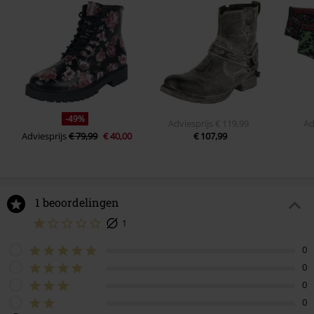
-49%
Adviesprijs
€ 119,99
Ad
Adviesprijs
€ 79,99
€ 40,00
€ 107,99
1 beoordelingen
1
0
0
0
0