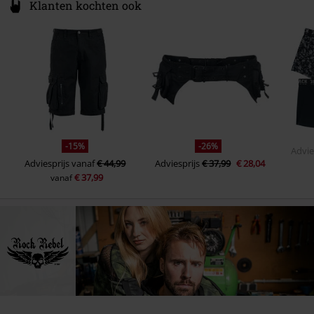
Klanten kochten ook
-15%
-26%
Advie
Adviesprijs
vanaf
€ 44,99
Adviesprijs
€ 37,99
€ 28,04
€ 37,99
vanaf