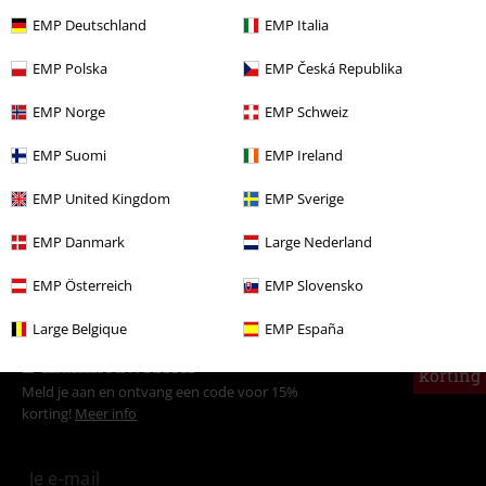
EMP Deutschland
EMP Italia
Meer categorieën. Meer opties.
EMP Polska
EMP Česká Republika
Mannen
Kleding
Truien & Vesten
Truien
EMP Norge
EMP Schweiz
Stijlen
Rockwear
Kleding
Truien
Hoodies
Capuchontruien
EMP Suomi
EMP Ireland
Stijlen
Horror
EMP United Kingdom
EMP Sverige
Stijlen
Schedels
EMP Danmark
Large Nederland
Stijlen
Zwarte kleding
Zwarte truien & vesten
EMP Österreich
EMP Slovensko
Large Belgique
EMP España
15%
E-mailnieuwsbrief
korting
Meld je aan en ontvang een code voor 15%
korting!
Meer info