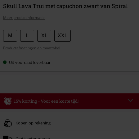
Skull Lava Trui met capuchon zwart van Spiral
Meer productinformatie
Kies
M
L
XL
XXL
je
Productafmetingen en maattabel
maat
Uit voorraad leverbaar
15% korting - Voor een korte tijd!
Code
WEEKEND
Kopieer de code
Geldig t/m 09-08-2026
Kopen op rekening
Minimale bestelwaarde € 49.99.
Gratis retourneren