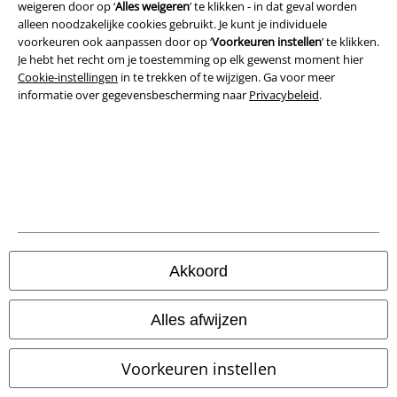
weigeren door op ‘
Alles weigeren
’ te klikken - in dat geval worden
Bedrijfsgegevens
alleen noodzakelijke cookies gebruikt. Je kunt je individuele
voorkeuren ook aanpassen door op ‘
Voorkeuren instellen
’ te klikken.
Privacyverklaring
Je hebt het recht om je toestemming op elk gewenst moment hier
Cookie-instellingen
in te trekken of te wijzigen. Ga voor meer
Verklaring van conformiteit
informatie over gegevensbescherming naar
Privacybeleid
.
Informatie over toegankelijkheid
Cookie-instellingen
Annuleer bestelling
Alle prijzen incl.
wettelijke BTW
Akkoord
© 1986-2026 Large Popmerchandising BV
Alles afwijzen
Voorkeuren instellen
Onze online shops