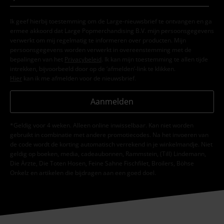
Ik geef hierbij toestemming om de Large-nieuwsbrief te ontvangen en ga
ermee akkoord dat Large Popmerchandising B.V. mijn persoonsgegevens
verwerkt om mij regelmatig te informeren over producten. Mijn
persoonsgegevens worden verwerkt in overeenstemming met de
bepalingen van het
Privacybeleid
. Ik kan mijn toestemming te allen tijde
intrekken, bijvoorbeeld door op de ‘afmelden’-link te klikken.
Hier
kan ik me afmelden voor de nieuwsbrief.
Aanmelden
*Geldig voor 4 weken. Alleen online inwisselbaar. Kan niet worden
gebruikt in combinatie met andere promotiecodes. Na het invoeren van
de code wordt de korting automatisch verrekend in je winkelmandje. Niet
geldig op boeken, media, cadeaubonnen, Rammstein, (Till) Lindemann,
Die Ärzte, Die Toten Hosen, Feine Sahne Fischfilet, Broilers, Böhse
Onkelz en artikelen die bijdragen aan een goed doel.