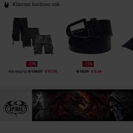
Klanten kochten ook
-27%
-15%
Adviesprijs
€ 134,97
€ 97,99
€ 10,99
€ 9,34