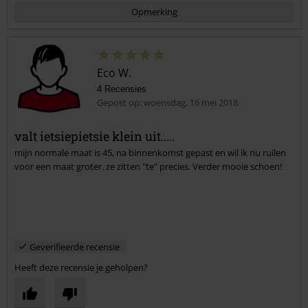
Opmerking
Eco W.
4 Recensies
Gepost op: woensdag, 16 mei 2018
valt ietsiepietsie klein uit.....
mijn normale maat is 45, na binnenkomst gepast en wil ik nu ruilen
Commentaar versturen
voor een maat groter. ze zitten "te" precies. Verder mooie schoen!
Geverifieerde recensie
Heeft deze recensie je geholpen?