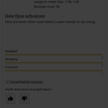
Lengte in meter (bijv. 1,78): 1.68
Bestelde maat: 39
Commentaar versturen
Hele fijne schoenen
Deze schoenen zitten super lekker! Lopen heerlijk en zijn stevig.
Kwaliteit
5
Ontwerp
5
Pasvorm
5
Geverifieerde recensie
Heeft deze recensie je geholpen?