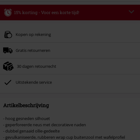
15% korting - Voor een korte tijd!
Code
WEEKEND
Kopieer de code
Geldig t/m 09-08-2026
Kopen op rekening
Minimale bestelwaarde € 49.99.
Gratis retourneren
Zodra je de code hebt ingevoerd, wordt de korting automatisch verrekend in
je winkelmandje.
30 dagen retourrecht
Kan niet gecombineerd worden met andere kortingscodes. Boeken, media,
tickets, Rammstein, (Till) Lindemann, Böhse Onkelz, Broilers, Die Ärzte, Die
Toten Hosen, Metality, cadeaubonnen en artikelen met een inbegrepen
Uitstekende service
donatie zijn uitgesloten van de korting.
Artikelbeschrijving
- hoog gesneden silhouet
- geperforeerde neus met decoratieve naden
- dubbel genaaid ollie-gedeelte
- gevulkaniseerde, rubberen wrap cup buitenzool met wafelprofiel