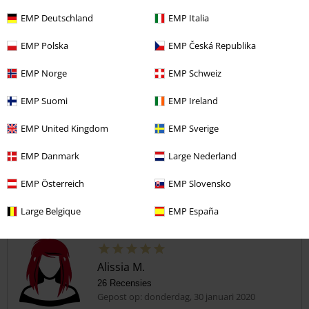
EMP Deutschland
EMP Italia
Kwaliteit
EMP Polska
EMP Česká Republika
4
Ontwerp
5
EMP Norge
EMP Schweiz
Pasvorm
5
EMP Suomi
EMP Ireland
Geverifieerde recensie
EMP United Kingdom
EMP Sverige
Heeft deze recensie je geholpen?
EMP Danmark
Large Nederland
EMP Österreich
EMP Slovensko
Opmerking
Large Belgique
EMP España
Alissia M.
26 Recensies
Gepost op: donderdag, 30 januari 2020