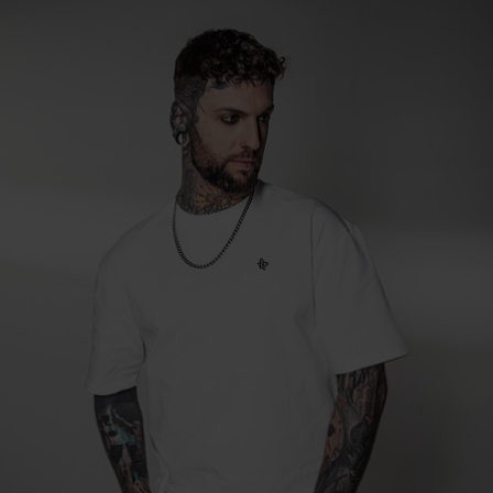
Zool
Ander Materiaal
Belgium
www.vfc.com