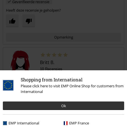
Geverifieerde recensie
Heeft deze recensie je geholpen?
Opmerking
Britt B.
10 Recensies
Gepost op: maandag, 6 april 2020
Shopping from International
Lengte in meter (bijv. 1,78): 1.65
Please click here to visit EMP Online Shop for customers from
Bestelde maat: 38,
International
Commentaar versturen
Goede schoenen
Top !
Ok
EMP International
EMP France