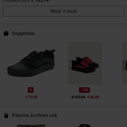
Complete Outfit
Wear it loud
Suggesties
%
-19%
€ 75,99
€ 107,99
€ 86,99
Klanten kochten ook