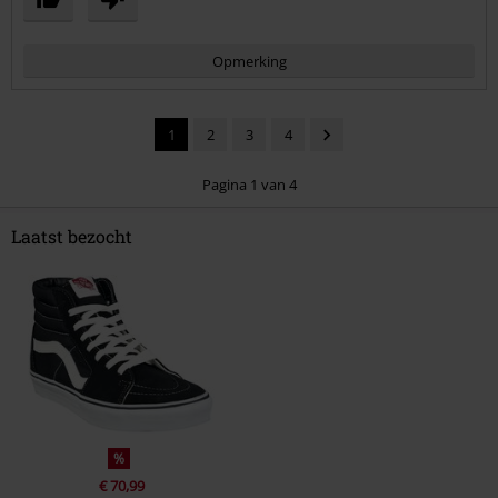
Opmerking
1
2
3
4
Pagina 1 van 4
Laatst bezocht
Commentaar versturen
%
€ 70,99