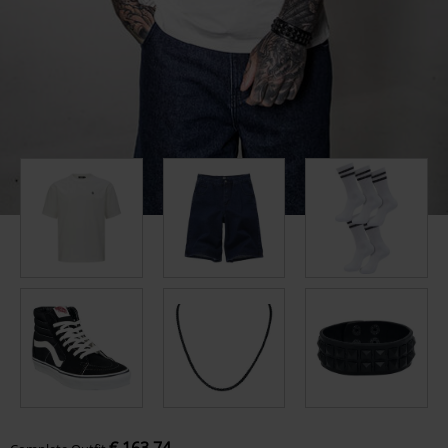
€ 163,74