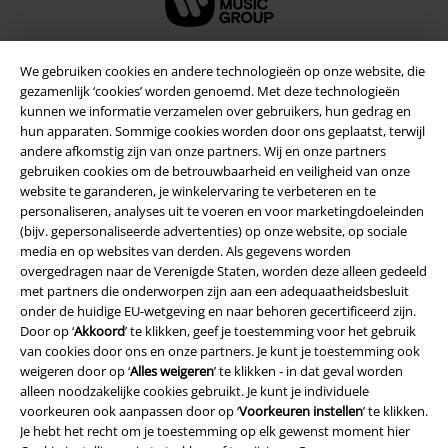
We gebruiken cookies en andere technologieën op onze website, die
gezamenlijk ‘cookies’ worden genoemd. Met deze technologieën
Beveiliging
kunnen we informatie verzamelen over gebruikers, hun gedrag en
hun apparaten. Sommige cookies worden door ons geplaatst, terwijl
andere afkomstig zijn van onze partners. Wij en onze partners
gebruiken cookies om de betrouwbaarheid en veiligheid van onze
website te garanderen, je winkelervaring te verbeteren en te
personaliseren, analyses uit te voeren en voor marketingdoeleinden
(bijv. gepersonaliseerde advertenties) op onze website, op sociale
media en op websites van derden. Als gegevens worden
overgedragen naar de Verenigde Staten, worden deze alleen gedeeld
met partners die onderworpen zijn aan een adequaatheidsbesluit
onder de huidige EU-wetgeving en naar behoren gecertificeerd zijn.
Door op ‘
Akkoord
’ te klikken, geef je toestemming voor het gebruik
van cookies door ons en onze partners. Je kunt je toestemming ook
weigeren door op ‘
Alles weigeren
’ te klikken - in dat geval worden
Legal
alleen noodzakelijke cookies gebruikt. Je kunt je individuele
voorkeuren ook aanpassen door op ‘
Voorkeuren instellen
’ te klikken.
Algemene Voorwaarden
Je hebt het recht om je toestemming op elk gewenst moment hier