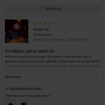
Opmerking
Robert B.
13 Recensies
Gepost op: donderdag, 22 februari 2018
Zit lekker, ziet er goed uit
What you see is what you get: dit model in deze kleuren ziet er
Commentaar versturen
gewoon prima uit en kun je makkelijk combineren met verschillende
styles. Lekker basic uitstraling maar wel edgy, dus niet saai. Als je iets
zoekt als aanvulling op je schoenencollectie, om doordeweeks of
tussendoor aan te trekken als afwisseling: zeker doen deze schoen!
Meer lezen
Geverifieerde recensie
Heeft deze recensie je geholpen?