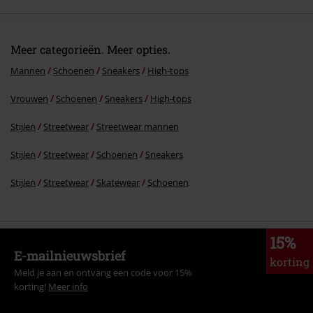
Meer categorieën. Meer opties.
Mannen
Schoenen
Sneakers
High-tops
Vrouwen
Schoenen
Sneakers
High-tops
Stijlen
Streetwear
Streetwear mannen
Stijlen
Streetwear
Schoenen
Sneakers
Stijlen
Streetwear
Skatewear
Schoenen
15%
E-mailnieuwsbrief
korting
Meld je aan en ontvang een code voor 15%
korting!
Meer info