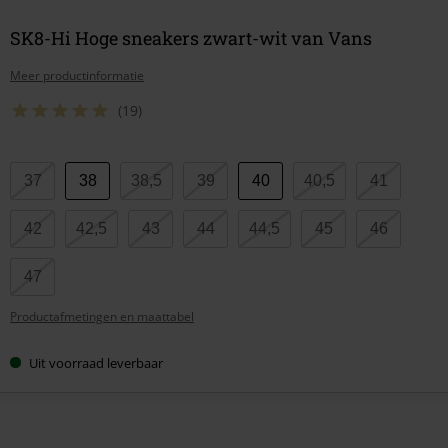
SK8-Hi Hoge sneakers zwart-wit van Vans
Meer productinformatie
(19)
Kies
37
38
38,5
39
40
40,5
41
je
maat
42
42,5
43
44
44,5
45
46
47
Productafmetingen en maattabel
Uit voorraad leverbaar