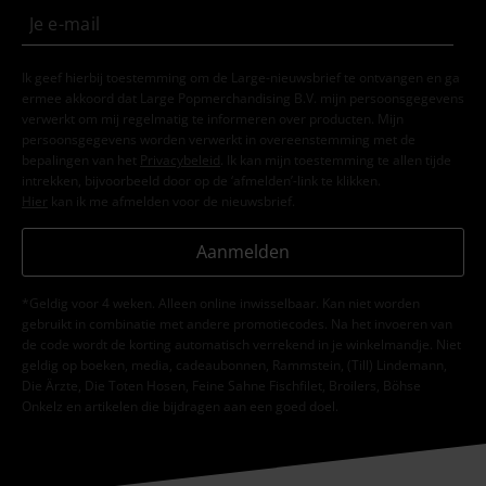
Ik geef hierbij toestemming om de Large-nieuwsbrief te ontvangen en ga
ermee akkoord dat Large Popmerchandising B.V. mijn persoonsgegevens
verwerkt om mij regelmatig te informeren over producten. Mijn
persoonsgegevens worden verwerkt in overeenstemming met de
bepalingen van het
Privacybeleid
. Ik kan mijn toestemming te allen tijde
intrekken, bijvoorbeeld door op de ‘afmelden’-link te klikken.
Hier
kan ik me afmelden voor de nieuwsbrief.
Aanmelden
*Geldig voor 4 weken. Alleen online inwisselbaar. Kan niet worden
gebruikt in combinatie met andere promotiecodes. Na het invoeren van
de code wordt de korting automatisch verrekend in je winkelmandje. Niet
geldig op boeken, media, cadeaubonnen, Rammstein, (Till) Lindemann,
Die Ärzte, Die Toten Hosen, Feine Sahne Fischfilet, Broilers, Böhse
Onkelz en artikelen die bijdragen aan een goed doel.