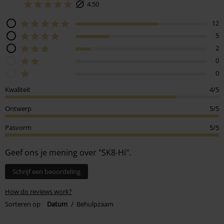
4.50
12
5
2
0
0
Kwaliteit
4/5
Ontwerp
5/5
Pasvorm
5/5
Geef ons je mening over "SK8-Hi".
Schrijf een beoordeling
How do reviews work?
Sorteren op
Datum
Behulpzaam