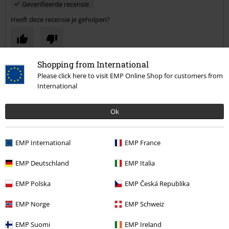
Geverifieerde recensie
Heeft deze recensie je geholpen?
Shopping from International
Opmerking
Please click here to visit EMP Online Shop for customers from
International
Ok
15%
E-mailnieuwsbrief
korting
Meld je aan en ontvang een code voor 15%
EMP International
EMP France
korting!
Meer info
EMP Deutschland
EMP Italia
Commentaar versturen
EMP Polska
EMP Česká Republika
EMP Norge
EMP Schweiz
Ik geef hierbij toestemming om de Large-nieuwsbrief te ontvangen en ga
ermee akkoord dat Large Popmerchandising B.V. mijn persoonsgegevens
EMP Suomi
EMP Ireland
verwerkt om mij regelmatig te informeren over producten. Mijn