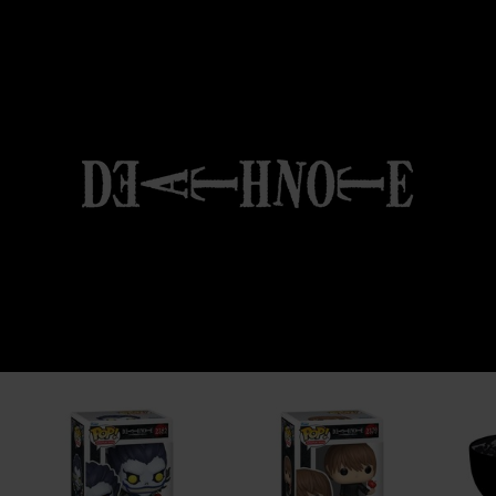
133 Avenue De Caen
76530 Grand-Couronne
France
www.abyssecorp.com