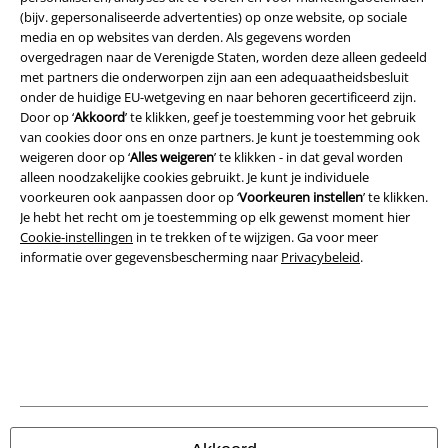
Verklaring van conformiteit
(bijv. gepersonaliseerde advertenties) op onze website, op sociale
media en op websites van derden. Als gegevens worden
overgedragen naar de Verenigde Staten, worden deze alleen gedeeld
Informatie over toegankelijkheid
met partners die onderworpen zijn aan een adequaatheidsbesluit
onder de huidige EU-wetgeving en naar behoren gecertificeerd zijn.
Cookie-instellingen
Door op ‘
Akkoord
’ te klikken, geef je toestemming voor het gebruik
van cookies door ons en onze partners. Je kunt je toestemming ook
Annuleer bestelling
weigeren door op ‘
Alles weigeren
’ te klikken - in dat geval worden
alleen noodzakelijke cookies gebruikt. Je kunt je individuele
Alle prijzen incl.
wettelijke BTW
voorkeuren ook aanpassen door op ‘
Voorkeuren instellen
’ te klikken.
Je hebt het recht om je toestemming op elk gewenst moment hier
© 1986-2026 Large Popmerchandising BV
Cookie-instellingen
in te trekken of te wijzigen. Ga voor meer
informatie over gegevensbescherming naar
Privacybeleid
.
Onze online shops
EMP International
EMP France
EMP Deutschland