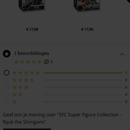
€ 17,99
€ 17,99
1 beoordelingen
5
1
0
0
0
0
Geef ons je mening over "SFC Super Figure Collection -
Ryuk the Shinigami".