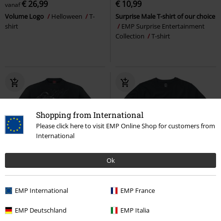
€ 26,99
€ 10,99
vanaf
Volume Logo
Helloween
T-
Surprise Male T-shirt of our choice
shirt
EMP Surprise Entertainment
Collection
T-shirt
Shopping from International
Please click here to visit EMP Online Shop for customers from
International
Ok
Exclusief
Grote maten
Grote maten
EMP International
€ 19,99
EMP France
€ 12,99
vanaf
vanaf
Back In Black Torn
AC/DC
T-
Premium T-Shirt
Brandit
T-
EMP Deutschland
EMP Italia
shirt
shirt