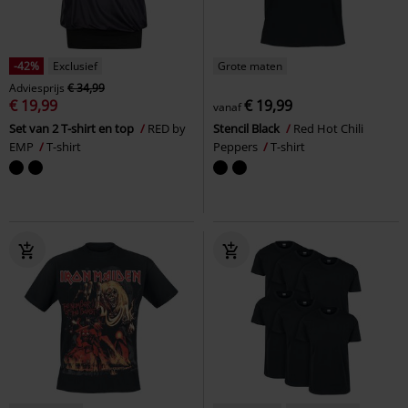
-42%
Exclusief
Grote maten
Adviesprijs
€ 34,99
€ 19,99
€ 19,99
vanaf
Set van 2 T-shirt en top
RED by
Stencil Black
Red Hot Chili
EMP
T-shirt
Peppers
T-shirt