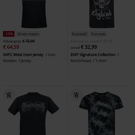
-15%
Grote maten
Exclusief
Cut-outs
Adviesprijs
€ 75,99
Adviesprijs
vanaf
€ 49,99
€ 64,59
€ 32,99
vanaf
IMFC West Ham Jersey
Iron
EMP Signature Collection
Maiden
Jersey
Motörhead
T-shirt