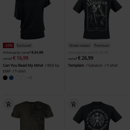
-22%
Exclusief
Grote maten
Premium
Adviesprijs
vanaf
€ 21,99
Adviesprijs
vanaf
€ 30,99
€ 16,99
€ 26,99
vanaf
vanaf
Can You Read My Mind
RED by
Templars
Sabaton
T-shirt
EMP
T-shirt
+9