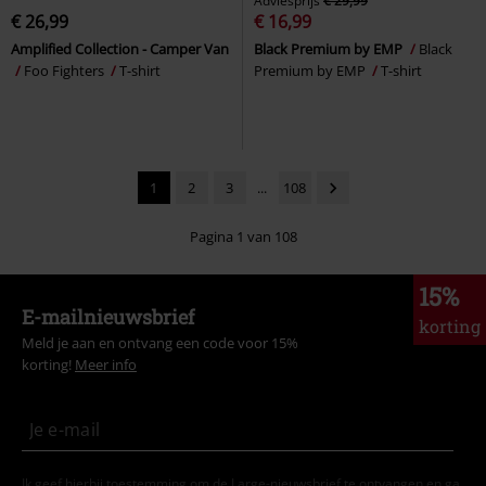
Adviesprijs
€ 29,99
€ 26,99
€ 16,99
Amplified Collection - Camper Van
Black Premium by EMP
Black
Foo Fighters
T-shirt
Premium by EMP
T-shirt
1
2
3
...
108
Pagina 1 van 108
15%
E-mailnieuwsbrief
korting
Meld je aan en ontvang een code voor 15%
korting!
Meer info
Ik geef hierbij toestemming om de Large-nieuwsbrief te ontvangen en ga