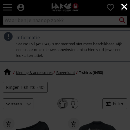
×
Large
0
–
Muziek-,
Packst
Zoek
zoeken
entertainment-,
in
en
catalogus
gaming-
Informatie
merch
See No Evil (457341) is momenteel niet meer beschikbaar. Kijk
+
eens naar onze nieuwe aanwinsten, misschien vind je wel een
alternatieve
leuk alternatief.
kleding
Kleding & accessoires
Bovenkant
T-shirts (6430)
Ringer T-shirts
(40)
Filter