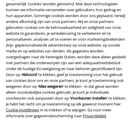
gezamenlijk ‘cookies’ worden genoemd. Met deze technologieën
kunnen we informatie verzamelen over gebruikers, hun gedrag en
hun apparaten. Sommige cookies worden door ons geplaatst, terwijl
andere afkomstig zijn van onze partners. Wij en onze partners
gebruiken cookies om de betrouwbaarheid en veiligheid van onze
website te garanderen, je winkelervaring te verbeteren en te
personaliseren, analyses uit te voeren en voor marketingdoeleinden
Word lid van onze online community!
(bijv. gepersonaliseerde advertenties) op onze website, op sociale
media en op websites van derden. Als gegevens worden
overgedragen naar de Verenigde Staten, worden deze alleen gedeeld
met partners die onderworpen zijn aan een adequaatheidsbesluit
onder de huidige EU-wetgeving en naar behoren gecertificeerd zijn.
Door op ‘
Akkoord
’ te klikken, geef je toestemming voor het gebruik
van cookies door ons en onze partners. Je kunt je toestemming ook
weigeren door op ‘
Alles weigeren
’ te klikken - in dat geval worden
alleen noodzakelijke cookies gebruikt. Je kunt je individuele
voorkeuren ook aanpassen door op ‘
Voorkeuren instellen
’ te klikken.
Betaalmethodes
Je hebt het recht om je toestemming op elk gewenst moment hier
Cookie-instellingen
in te trekken of te wijzigen. Ga voor meer
informatie over gegevensbescherming naar
Privacybeleid
.