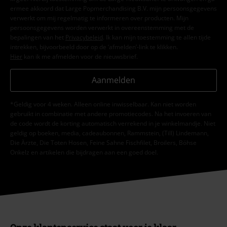
ermee akkoord dat Large Popmerchandising B.V. mijn persoonsgegevens
verwerkt om mij regelmatig te informeren over producten. Mijn
persoonsgegevens worden verwerkt in overeenstemming met de
bepalingen van het
Privacybeleid
. Ik kan mijn toestemming te allen tijde
intrekken, bijvoorbeeld door op de ‘afmelden’-link te klikken.
Hier
kan ik me afmelden voor de nieuwsbrief.
Aanmelden
*Geldig voor 4 weken. Alleen online inwisselbaar. Kan niet worden
gebruikt in combinatie met andere promotiecodes. Na het invoeren van
de code wordt de korting automatisch verrekend in je winkelmandje. Niet
geldig op boeken, media, cadeaubonnen, Rammstein, (Till) Lindemann,
Die Ärzte, Die Toten Hosen, Feine Sahne Fischfilet, Broilers, Böhse
Onkelz en artikelen die bijdragen aan een goed doel.