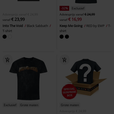
-32%
Exclusief
Adviesprijs
vanaf
€ 24,99
Adviesprijs
vanaf
€ 24,99
€ 23,99
€ 16,99
vanaf
vanaf
Into The Void
Black Sabbath
Keep Me Going
RED by EMP
T-
T-shirt
shirt
Exclusief
Grote maten
Grote maten
Adviesprijs
€ 24,99