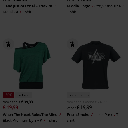
...And Justice For All - Tracklist
Middle Finger
Ozzy Osbourne
Metallica
T-shirt
T-shirt
-50%
Exclusief
Grote maten
Adviesprijs
€ 39,99
Adviesprijs
vanaf
€ 24,99
€ 19,99
€ 19,99
vanaf
When The Heart Rules The Mind
Prism Smoke
Linkin Park
T-
Black Premium by EMP
T-shirt
shirt