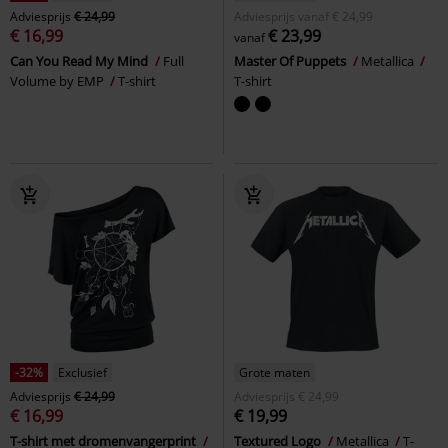
Adviesprijs
€ 24,99
Adviesprijs
vanaf
€ 24,99
€ 16,99
€ 23,99
vanaf
Can You Read My Mind
Full
Master Of Puppets
Metallica
Volume by EMP
T-shirt
T-shirt
-32%
Exclusief
Grote maten
Adviesprijs
€ 24,99
Adviesprijs
€ 24,99
€ 16,99
€ 19,99
T-shirt met dromenvangerprint
Textured Logo
Metallica
T-