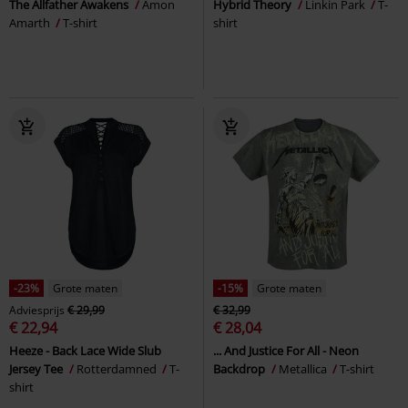
The Allfather Awakens
Amon
Hybrid Theory
Linkin Park
T-
Amarth
T-shirt
shirt
-23%
Grote maten
-15%
Grote maten
Adviesprijs
€ 29,99
€ 32,99
€ 22,94
€ 28,04
Heeze - Back Lace Wide Slub
... And Justice For All - Neon
Jersey Tee
Rotterdamned
T-
Backdrop
Metallica
T-shirt
shirt