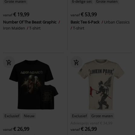
Grote maten
6-delige set
Grote maten
€ 19,99
€ 53,99
vanaf
vanaf
Number Of The Beast Graphic
Basic Tee 6-Pack
Urban Classics
Iron Maiden
T-shirt
T-shirt
Exclusief
Nieuw
Exclusief
Grote maten
Adviesprijs
vanaf
€ 34,99
€ 26,99
€ 26,99
vanaf
vanaf