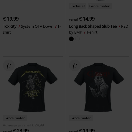
Exclusief
Grote maten
€ 19,99
€ 14,99
vanaf
Toxicity
System Of A Down
T-
Long Back Shaped Slub Tee
RED
shirt
by EMP
T-shirt
Grote maten
Grote maten
Adviesprijs
vanaf
€ 24,99
€ 23,99
€ 19,99
vanaf
vanaf