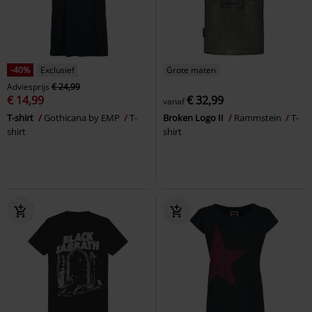
-40%
Exclusief
Grote maten
Adviesprijs
€ 24,99
€ 14,99
€ 32,99
vanaf
T-shirt
Gothicana by EMP
T-
Broken Logo II
Rammstein
T-
shirt
shirt