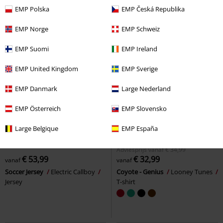
+4
EMP Polska
EMP Česká Republika
EMP Norge
EMP Schweiz
EMP Suomi
EMP Ireland
EMP United Kingdom
EMP Sverige
EMP Danmark
Large Nederland
EMP Österreich
EMP Slovensko
Large Belgique
EMP España
Exclusief
Grote maten
Exclusief
Grote maten
Adviesprijs
vanaf
€ 34,99
€ 53,99
€ 32,99
vanaf
vanaf
Soccer Jersey
Electric Callboy
Coyote - Genius
Looney Tunes
Jersey
T-shirt